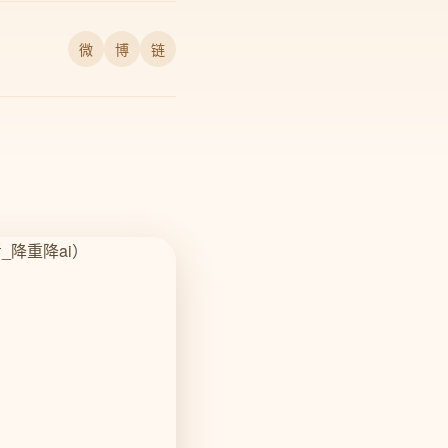
微
博
链