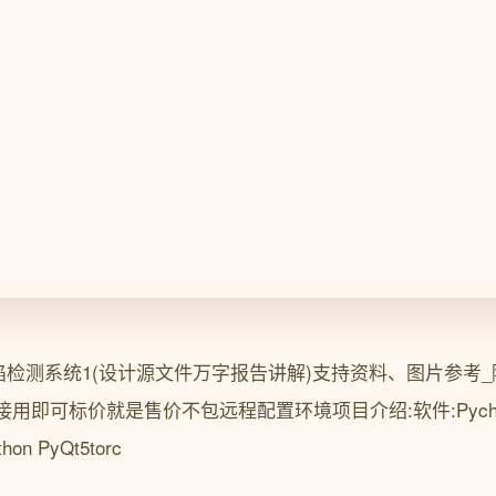
陷检测系统1(设计源文件万字报告讲解)支持资料、图片参考_降
即可标价就是售价不包远程配置环境项目介绍:软件:Pycharm
thon PyQt5torc