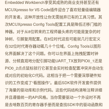
Embedded Workbench享受其成熟的商业支持甚至还有
MCUXpresso for VS Code插件迎合了喜欢轻量级编辑器
的开发者。这种开放性让你无需抛弃已有的工具习惯。其
次MCUXpresso Config Tools配置工具是降低迁移门槛的
神器。对于从8位转来的工程师最头疼的可能是复杂的时
钟树、引脚复用配置。在8位时代这些可能就几行宏定义
在32位时代寄存器动辄几十个位域。Config Tools以图形
化界面解决了这个问题。你可以在界面上拖拽配置时钟
源、分频直观地分配引脚功能UART_TX放到PIO0_1还是
PIO0_2点点鼠标就行它甚至会实时检查配置冲突并自动生
成对应的初始化C代码。这相当于把一个需要深厚硬件知
识的工作变成了“看图操作”。最后SDK软件开发套件提供
了海量的驱动库和示例代码。这些代码结构清晰注释详细
并且遵循统一的API风格。当你需要驱动一个外设时不再
是去啃数百页的寄存器手册而是查找SDK中的驱动函数和