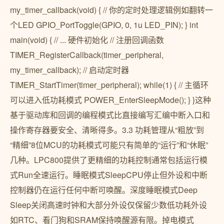
my_timer_callback(void) { // 你的定时处理逻辑例如翻转一
个LED GPIO_PortToggle(GPIO, 0, 1u LED_PIN); } int
main(void) { // ... 硬件初始化 // 注册回调函数
TIMER_RegisterCallback(timer_peripheral,
my_timer_callback); // 启动定时器
TIMER_StartTimer(timer_peripheral); while(1) { // 主循环
可以进入低功耗模式 POWER_EnterSleepMode(); } }这种
基于驱动库和回调的编程模式比直接编写汇编中断入口和
操作寄存器要安全、清晰得多。3.3 功耗管理从“粗放”到
“精细”8位MCU的功耗模式可能只有简单的“运行”和“休眠”
几种。LPC800提供了更精细的功耗控制通常包括运行模
式Run全速运行。睡眠模式SleepCPU停止但外设和中断
控制器仍在运行任何中断可唤醒。深度睡眠模式Deep
Sleep关闭高速时钟和大部分外设仅保留少数低功耗外设
如RTC、看门狗和SRAM保持唤醒源有限。掉电模式