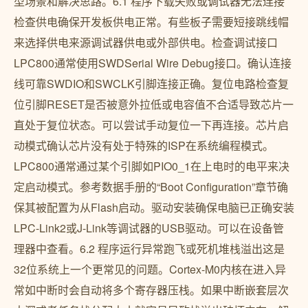
型场景和解决思路。6.1 程序下载失败或调试器无法连接
检查供电确保开发板供电正常。有些板子需要短接跳线帽
来选择供电来源调试器供电或外部供电。检查调试接口
LPC800通常使用SWDSerial Wire Debug接口。确认连接
线可靠SWDIO和SWCLK引脚连接正确。复位电路检查复
位引脚RESET是否被意外拉低或电容值不合适导致芯片一
直处于复位状态。可以尝试手动复位一下再连接。芯片启
动模式确认芯片没有处于特殊的ISP在系统编程模式。
LPC800通常通过某个引脚如PIO0_1在上电时的电平来决
定启动模式。参考数据手册的“Boot Configuration”章节确
保其被配置为从Flash启动。驱动安装确保电脑已正确安装
LPC-Link2或J-Link等调试器的USB驱动。可以在设备管
理器中查看。6.2 程序运行异常跑飞或死机堆栈溢出这是
32位系统上一个更常见的问题。Cortex-M0内核在进入异
常如中断时会自动将多个寄存器压栈。如果中断嵌套层次