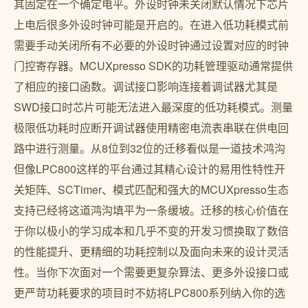
其固定在一个确定电平。外设时钟未关闭默认情况下芯片
上电后很多外设时钟可能是开启的。在进入低功耗模式前
需要手动关闭所有不必要的外设时钟通过设置对应的时钟
门控寄存器。MCUXpresso SDK的功耗管理驱动通常提供
了相应的接口函数。调试接口影响连接着调试器尤其是
SWD接口时芯片可能无法进入最深度的低功耗模式。测量
极限低功耗时应断开调试器使用精密电流表串联在供电回
路中进行测量。从8位到32位的迁移看似是一道技术鸿沟
但像LPC800这样的平台通过其精心设计的易用性特性开
关矩阵、SCTimer、模式匹配和强大的MCUXpresso生态
支持已经将这道鸿沟填平为一条缓坡。迁移的核心价值在
于你以极小的学习成本和几乎不变的开发习惯换取了数倍
的性能提升、更精细的功耗控制以及面向未来的设计灵活
性。当你下次面对一个需要更复杂算法、更多外设接口或
更严苛功耗要求的项目时不妨将LPC800系列纳入你的选