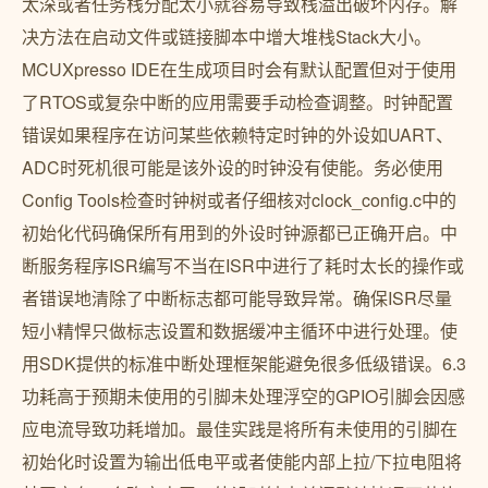
太深或者任务栈分配太小就容易导致栈溢出破坏内存。解
决方法在启动文件或链接脚本中增大堆栈Stack大小。
MCUXpresso IDE在生成项目时会有默认配置但对于使用
了RTOS或复杂中断的应用需要手动检查调整。时钟配置
错误如果程序在访问某些依赖特定时钟的外设如UART、
ADC时死机很可能是该外设的时钟没有使能。务必使用
Config Tools检查时钟树或者仔细核对clock_config.c中的
初始化代码确保所有用到的外设时钟源都已正确开启。中
断服务程序ISR编写不当在ISR中进行了耗时太长的操作或
者错误地清除了中断标志都可能导致异常。确保ISR尽量
短小精悍只做标志设置和数据缓冲主循环中进行处理。使
用SDK提供的标准中断处理框架能避免很多低级错误。6.3
功耗高于预期未使用的引脚未处理浮空的GPIO引脚会因感
应电流导致功耗增加。最佳实践是将所有未使用的引脚在
初始化时设置为输出低电平或者使能内部上拉/下拉电阻将