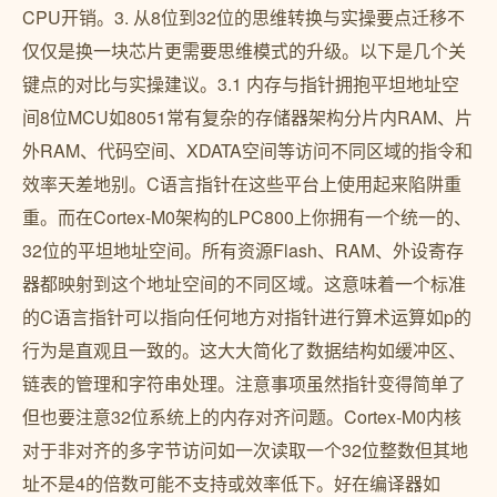
CPU开销。3. 从8位到32位的思维转换与实操要点迁移不
仅仅是换一块芯片更需要思维模式的升级。以下是几个关
键点的对比与实操建议。3.1 内存与指针拥抱平坦地址空
间8位MCU如8051常有复杂的存储器架构分片内RAM、片
外RAM、代码空间、XDATA空间等访问不同区域的指令和
效率天差地别。C语言指针在这些平台上使用起来陷阱重
重。而在Cortex-M0架构的LPC800上你拥有一个统一的、
32位的平坦地址空间。所有资源Flash、RAM、外设寄存
器都映射到这个地址空间的不同区域。这意味着一个标准
的C语言指针可以指向任何地方对指针进行算术运算如p的
行为是直观且一致的。这大大简化了数据结构如缓冲区、
链表的管理和字符串处理。注意事项虽然指针变得简单了
但也要注意32位系统上的内存对齐问题。Cortex-M0内核
对于非对齐的多字节访问如一次读取一个32位整数但其地
址不是4的倍数可能不支持或效率低下。好在编译器如