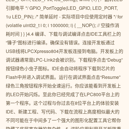
引脚电平 */ GPIO_PortToggle(LED_GPIO, LED_PORT,
1u LED_PIN); /* 简单延时 - 实际项目中应使用定时器 */ for
(volatile uint32_t i 0; i 1000000; i) { __NOP(); // 空操作消
耗时间 } } }4.4 编译、下载与调试编译点击IDE工具栏上的
“锤子”图标进行编译。确保没有错误。连接开发板通过
USB线将LPCXpresso804开发板连接到电脑。开发板上的
调试器通常是LPC-Link2会被识别。下载程序点击“Debug”
按钮绿色小虫子图标。IDE会自动将程序下载到芯片的
Flash中并进入调试界面。运行在调试界面点击“Resume”
绿色三角按钮程序开始全速运行。你应该能看到开发板上
的LED开始闪烁。至此你已经完成了在LPC800平台上的
第一个程序。这个过程与你过去在8位平台上的体验安装
IDE、新建工程、写代码、下载在流程上高度相似最大的
不同可能在于中间多了一个强大的图形化配置工具它帮你
隐藏了底层寄存器的复杂性。5. 进阶应用利用开关矩阵重