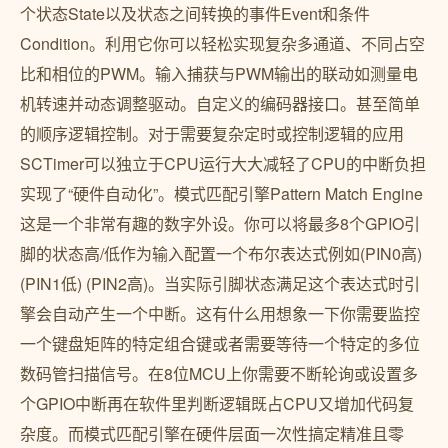
个状态State以及状态之间转换的事件Event和条件
Condition。利用它你可以轻松实现复杂多通道、不同占空
比和相位的PWM。输入捕获与PWM输出的联动如测量电
机转速并动态调整驱动。自定义的编码器接口。甚至简单
的顺序逻辑控制。对于需要复杂定时或控制逻辑的应用
SCTimer可以独立于CPU运行大大减轻了CPU的中断负担
实现了“硬件自动化”。模式匹配引擎Pattern Match Engine
这是一个非常有趣的数字外设。你可以将最多8个GPIO引
脚的状态高/低作为输入配置一个布尔表达式例如(PIN0高)
(PIN1低) (PIN2高)。当实际引脚状态满足这个表达式时引
擎会自动产生一个中断。这有什么用想象一下你需要监控
一个键盘矩阵的特定组合键或者需要等待一个特定的多位
数码管扫描信号。在8位MCU上你需要不断轮询或设置多
个GPIO中断再在软件里判断逻辑既占CPU又增加代码复
杂度。而模式匹配引擎在硬件层面一次性搞定精准且零