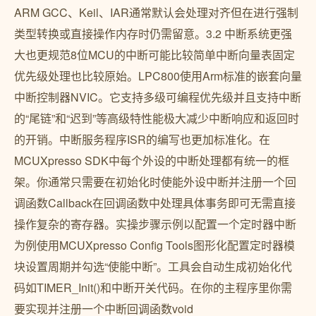
ARM GCC、Keil、IAR通常默认会处理对齐但在进行强制
类型转换或直接操作内存时仍需留意。3.2 中断系统更强
大也更规范8位MCU的中断可能比较简单中断向量表固定
优先级处理也比较原始。LPC800使用Arm标准的嵌套向量
中断控制器NVIC。它支持多级可编程优先级并且支持中断
的“尾链”和“迟到”等高级特性能极大减少中断响应和返回时
的开销。中断服务程序ISR的编写也更加标准化。在
MCUXpresso SDK中每个外设的中断处理都有统一的框
架。你通常只需要在初始化时使能外设中断并注册一个回
调函数Callback在回调函数中处理具体事务即可无需直接
操作复杂的寄存器。实操步骤示例以配置一个定时器中断
为例使用MCUXpresso Config Tools图形化配置定时器模
块设置周期并勾选“使能中断”。工具会自动生成初始化代
码如TIMER_Init()和中断开关代码。在你的主程序里你需
要实现并注册一个中断回调函数void