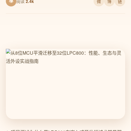
👁
阅读
2.4k
微
博
链