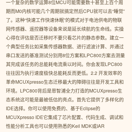
一个复杂的数学运算8位MCU可能需要数十甚至上百个周
期而M0内核可能几个周期就搞定然后CPU就可以去“睡觉”
了。这种“快速工作快速休眠”的模式对于电池供电的物联
网传感器、遥控器等设备来说是延长续航的生命线。实操
心得在评估是否迁移时不要只看芯片的静态参数。建立一
个典型任务比如采集传感器数据、进行滤波计算、并通过
串口发送的基准测试分别用8位方案和LPC800方案去测量
其完成该任务的总能耗电流乘以时间。你会发现LPC800
往往因为执行速度极快总能耗反而更低。2.2 开发效率的
革命MCUXpresso生态迁移最大的障碍往往是开发工具和
环境。LPC800背后是恩智浦全力打造的MCUXpresso生
态系统这可能是最被低估的亮点。首先它提供了多样化的
IDE选择。你可以使用免费的、基于Eclipse的
MCUXpresso IDE它集成了芯片配置、代码生成、调试和
性能分析工具也可以使用熟悉的Keil MDK或IAR