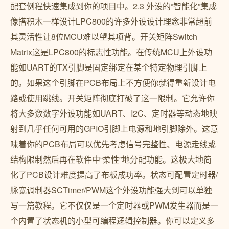
配套例程快速集成到你的项目中。2.3 外设的“智能化”集成
像搭积木一样设计LPC800的许多外设设计理念非常超前
其灵活性让8位MCU难以望其项背。开关矩阵Switch
Matrix这是LPC800的标志性功能。在传统MCU上外设功
能如UART的TX引脚是固定绑定在某个特定物理引脚上
的。如果这个引脚在PCB布局上不方便你就得重新设计电
路或使用跳线。开关矩阵彻底打破了这一限制。它允许你
将大多数数字外设功能如UART、I2C、定时器等动态地映
射到几乎任何可用的GPIO引脚上电源和地引脚除外。这意
味着你的PCB布局可以优先考虑信号完整性、电源走线或
结构限制然后再在软件中“柔性”地分配功能。这极大地简
化了PCB设计难度提高了布板成功率。状态可配置定时器/
脉宽调制器SCTimer/PWM这个外设功能强大到可以单独
写一篇教程。它不仅仅是一个定时器或PWM发生器而是一
个内置了状态机的小型可编程逻辑控制器。你可以定义多