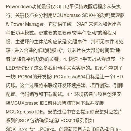
Power-down功耗最低仅IO口电平保持唤醒后程序从头执
行。关键技巧充分利用MCUXpresso SDK中的功耗管理驱
动Power Manager。它提供了统一的API来进入和退出各
种低功耗模式。更重要的是要养成“事件驱动”的编程习
惯。主循环的主体结构应该是“处理事件 - 判断无事件可处
理 - 进入合适的低功耗模式”。让芯片在大部分时间里“睡
着”是降低平均功耗的关键。4. 快速上手实战从零点亮一个
LED理论说了这么多我们动手来点实际的。假设你拿到了
一块LPC804的开发板LPCXpresso804目标是让一个LED
闪烁。这个过程将串联起开发环境搭建、项目创建、引脚
配置、代码编写和下载调试。4.1 环境搭建与项目创建安
装MCUXpresso IDE前往恩智浦官网下载并安装
MCUXpresso IDE。安装过程中它会提示你安装对应芯片
系列的SDK包请确保勾选LPC800系列例如
SDK_2.xx_for_LPC8xx。创建新项目启动IDE选择“File -