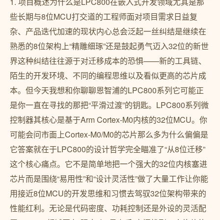
1. 项目概述为什么是LPC800在嵌入式开发领域尤其是那
些长期与8位MCU打交道的工程师面对项目需求日益复
杂、产品迭代加速的现状内心总会泛起一丝纠结是继续在
熟悉的8位架构上“精雕细琢”还是鼓起勇气迈入32位的新世
界这种纠结往往源于对迁移成本的恐惧——新的工具链、
陌生的开发环境、不同的编程思维以及看似更高的芯片成
本。但今天我想和你聊聊恩智浦的LPC800系列它可能正
是你一直在寻找的那把“平滑过渡”的钥匙。LPC800系列微
控制器其核心是基于Arm Cortex-M0内核的32位MCU。你
可能会问市面上Cortex-M0/M0的芯片那么多为什么偏偏是
它答案就在于LPC800的设计哲学完全瞄准了“从8位迁移”
这个核心痛点。它不是简单地把一个强大的32位内核塞进
芯片而是围绕“易用性”和“设计灵活性”做了大量工作让你能
用接近8位MCU的开发思维和习惯去驾驭32位架构带来的
性能红利。无论是代码密度、功耗控制还是外设的灵活配