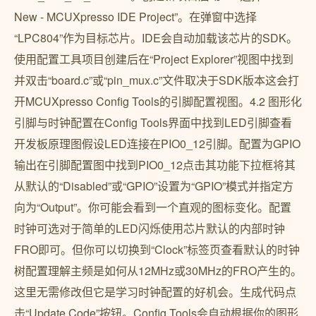
New - MCUXpresso IDE Project”。在弹窗中选择
“LPC804”作为目标芯片。IDE会自动加载该芯片的SDK。
使用配置工具项目创建后在“Project Explorer”视图中找到
并双击“board.c”或“pin_mux.c”文件取决于SDK版本这会打
开MCUXpresso Config Tools的引脚配置视图。4.2 图形化
引脚与时钟配置在Config Tools界面中找到LED引脚查看
开发板原理图假设LED连接在PIO0_12引脚。配置为GPIO
输出在引脚配置图中找到PIO0_12点击其功能下拉框将其
从默认的“Disabled”或“GPIO”设置为“GPIO”模式并指定方
向为“Output”。你可能会看到一个直观的图标变化。配置
时钟可选对于简单的LED闪烁使用芯片默认的内部时钟
FRO即可。但你可以切换到“Clock”标签页查看默认的时钟
树配置理解主频是如何从12MHz或30MHz的FRO产生的。
这里无需修改但它是学习时钟配置的好机会。生成代码点
击“Update Code”按钮。Config Tools会自动根据你的图形