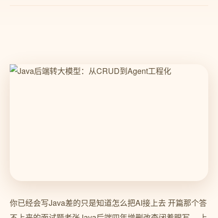
你已经会写Java差的只是知道怎么把AI接上去 开篇那个答
不上来的面试题老张Java后端四年增删改查闭着眼写 。上