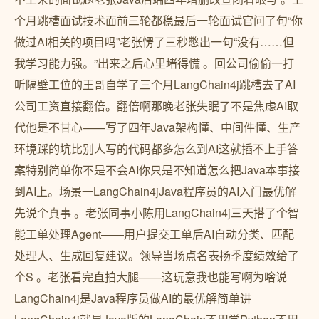
个月跳槽面试技术面前三轮都稳最后一轮面试官问了句“你
做过AI相关的项目吗”老张愣了三秒憋出一句“没有……但
我学习能力强。”出来之后心里堵得慌 ‍。回公司偷偷一打
听隔壁工位的王哥自学了三个月LangChain4j跳槽去了AI
公司工资直接翻倍。翻倍啊那晚老张失眠了不是焦虑AI取
代他是不甘心——写了四年Java架构懂、中间件懂、生产
环境踩的坑比别人写的代码都多怎么到AI这就插不上手答
案特别简单你不是不会AI你只是不知道怎么把Java本事接
到AI上。场景一LangChain4jJava程序员的AI入门最优解
先说个真事 。老张同事小陈用LangChain4j三天搭了个智
能工单处理Agent——用户提交工单后AI自动分类、匹配
处理人、生成回复建议。领导当场点名表扬季度绩效给了
个S 。老张看完直拍大腿——这玩意我也能写啊为啥说
LangChain4j是Java程序员做AI的最优解简单讲