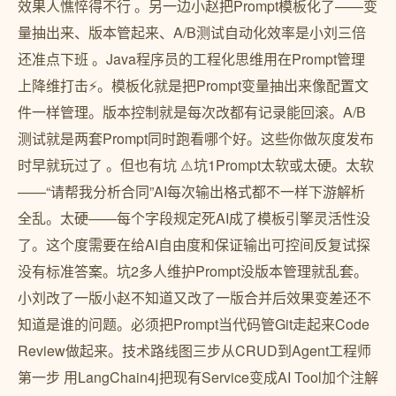
效果人憔悴得不行 。另一边小赵把Prompt模板化了——变
量抽出来、版本管起来、A/B测试自动化效率是小刘三倍
还准点下班 。Java程序员的工程化思维用在Prompt管理
上降维打击⚡。模板化就是把Prompt变量抽出来像配置文
件一样管理。版本控制就是每次改都有记录能回滚。A/B
测试就是两套Prompt同时跑看哪个好。这些你做灰度发布
时早就玩过了 。但也有坑 ⚠️坑1Prompt太软或太硬️。太软
——“请帮我分析合同”AI每次输出格式都不一样下游解析
全乱。太硬——每个字段规定死AI成了模板引擎灵活性没
了。这个度需要在给AI自由度和保证输出可控间反复试探
没有标准答案。坑2多人维护Prompt没版本管理就乱套。
小刘改了一版小赵不知道又改了一版合并后效果变差还不
知道是谁的问题。必须把Prompt当代码管Git走起来Code
Review做起来。技术路线图三步从CRUD到Agent工程师 ️
第一步 ️用LangChain4j把现有Service变成AI Tool加个注解