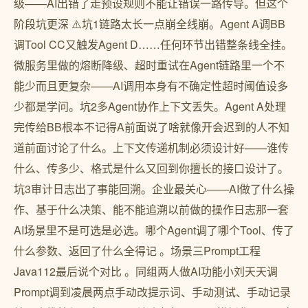
级——AI出错了走预设规则不能让错误一路传导。但这个
阶段坑更深 ⚠️坑1链路太长一点崩全线崩。Agent A调BB
调Tool CC又触发Agent D……任何环节出错整条线全挂。
微服务里做的熔断降级、超时重试在Agent链路里一个不
能少而且更复杂——AI调用本身有不确定性超时阈值设多
少都是学问。坑2多Agent协作上下文丢失。Agent A处理
完传给BB根本不记得A前面说了啥就像开会迟到的人不知
道前面讨论了什么。上下文传递机制必须设计好——谁传
什么、传多少、格式是什么又回到你擅长的接口设计了。
坑3审计日志出了事能回溯。企业最关心——AI做了什么操
作、基于什么决策、能不能追溯以前做的操作日志那一套
AI场景里不是可选是必选。哪个Agent调了哪个Tool、传了
什么参数、返回了什么全得记 。场景三Prompt工程
Java112最后说个对比 。同组两人做AI功能小刘天天调
Prompt调到凌晨两点手动改提示词、手动测试、手动记录