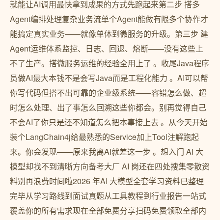
就能让AI调用最快拿到成果的方式先跑起来第二步 搭多
Agent编排处理复杂业务流单个Agent能做有限多个协作才
能搞定真实业务——就像单体到微服务的升级。第三步 ️建
Agent运维体系监控、日志、回退、熔断——没有这些上
不了生产。搭微服务运维的经验全用上了 。收尾Java程序
员做AI最大本钱不是会写Java而是工程化能力 。AI可以帮
你写代码但搭不出可靠的企业级系统——容错怎么做、超
时怎么处理、出了事怎么回溯这些你都会。别再觉得自己
不会AI了你只是还不知道怎么把本事接上去 。从今天开始
装个LangChain4j给最熟悉的Service加上Tool注解跑起
来。你会发现——原来我离AI就差这一步 。想入门 AI 大
模型却找不到清晰方向备考大厂 AI 岗还在四处搜集零散资
料别再浪费时间啦2026 年AI 大模型全套学习资料已整理
完毕从学习路线到面试真题从工具教程到行业报告一站式
覆盖你的所有需求现在全部免费分享扫码免费领取全部内