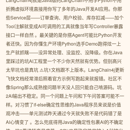
LangChain4j就是Java版的LangChain不用学Python不用
折腾虚拟环境直接用你写了多年的Java开发AI应用。你那
些Service层——订单查询、用户校验、库存扣减——加个
Tool注解就变成AI可调用的工具就像当年写Controller暴露
接口一样自然 。最关键的是你搭Agent可能比Python开发
者还快。因为你懂生产环境Python选手Demo跑得炫一上
生产就抓瞎——没异常处理、没监控、没降级。你在Java
里踩过的坑AI工程里一个不少你天然就有优势。但别高兴
太早坑也是真坑 ⚠️坑1文档跟不上版本。LangChain4j更新
飞快文档经常滞后照着官方示例写跑起来就报错。社区不
像Spring那么成熟搜问题半天没人回只能自己啃源码。坑
2AI输出不稳定。同一个问题上午问和下午问答案可能不一
样。对习惯了if-else确定性思维的Java程序员来说是价值
观冲击——单元测试昨天通过今天就失败不是代码错了是
AI心情变了 。怎么兜底得用Java的确定性包裹AI的不确定