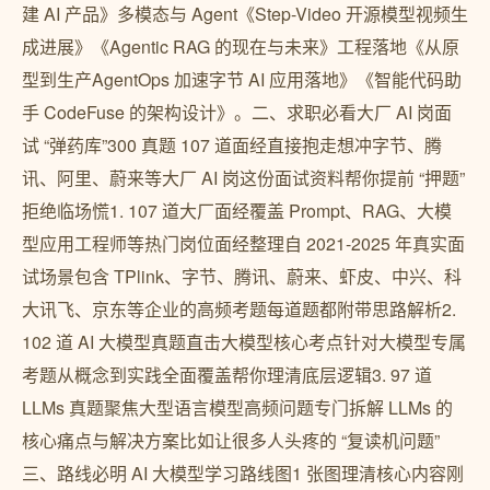
建 AI 产品》多模态与 Agent《Step-Video 开源模型视频生
成进展》《Agentic RAG 的现在与未来》工程落地《从原
型到生产AgentOps 加速字节 AI 应用落地》《智能代码助
手 CodeFuse 的架构设计》。二、求职必看大厂 AI 岗面
试 “弹药库”300 真题 107 道面经直接抱走想冲字节、腾
讯、阿里、蔚来等大厂 AI 岗这份面试资料帮你提前 “押题”
拒绝临场慌1. 107 道大厂面经覆盖 Prompt、RAG、大模
型应用工程师等热门岗位面经整理自 2021-2025 年真实面
试场景包含 TPlink、字节、腾讯、蔚来、虾皮、中兴、科
大讯飞、京东等企业的高频考题每道题都附带思路解析2.
102 道 AI 大模型真题直击大模型核心考点针对大模型专属
考题从概念到实践全面覆盖帮你理清底层逻辑3. 97 道
LLMs 真题聚焦大型语言模型高频问题专门拆解 LLMs 的
核心痛点与解决方案比如让很多人头疼的 “复读机问题”
三、路线必明 AI 大模型学习路线图1 张图理清核心内容刚