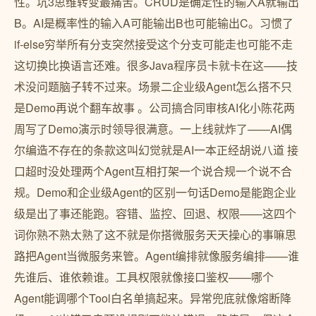
性。坑3思维转变最痛苦。CRUD是确定性的输入A就输出
B。AI是概率性的输入A可能输出B也可能输出C。习惯了
if-else穷举所有分支突然接受这个分支可能走也可能不走
这切换比换语言还难。很多Java程序员卡就卡在这——技
术没问题脑子转不过来。场景二企业级Agent怎么搭不只
是Demo再说个翻车故事 。公司搞合同审核AI化小陈花两
周写了Demo演示时领导很满意。一上线就炸了——AI偶
尔编造不存在的条款这叫幻觉就是AI一本正经胡说八道 接
口超时没处理两个Agent互相打架一个说合规一个说不合
规。Demo和企业级Agent的区别️一句话Demo是能跑企业
级是出了事还能跑。容错、监控、回退、权限——这四个
词你熟不熟太熟了这不就是你搭微服务天天操心的事嘛思
路把Agent当微服务来管。Agent编排就像服务编排——谁
先谁后、谁依赖谁。工具权限就像接口鉴权——哪个
Agent能调哪个Tool白名单搞起来。异常兜底就像熔断降