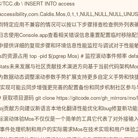
C/TCC.db \ INSERT INTO access
cessibility,com.Caldis.Mos,0,1,1,NULL,NULL,NULL,UNUS
到特定应用不兼容的情况可以按以下步骤排查检查例外列表
志使用Console.app查看相关错误信息重置配置临时移除
中提供详细的复现步骤和环境信息性能监控与调试对于性能敏
占用 top -pid $(pgrep Mos) # 监控滚动事件频率 defaul
s eventStats未来发展与社区贡献技术演进方向基于当前代码架
为数据动态调整滚动参数手势扩展支持更多自定义手势和快
nux上的实现可能云同步增强更完善的配置备份和同步机制社区参与
码 git clone https://gitcode.com/gh_mirrors/m
xcodeproj贡献方向建议新语言本地化翻译性能优化和bug修复
标滚动体验Mos不仅仅是一个简单的工具它代表了对外接输
S的事件处理机制和用户的实际需求Mos在技术实现和用户体