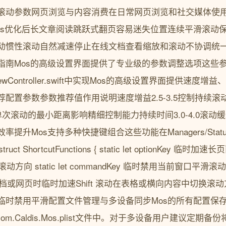
滚动参数网页浏览与内容消费在日常网页浏览和社交媒体使用
os优化后长文章阅读跳跃式翻页容易迷失位置连续平滑滚动
动惯性滚动自然减速停止在线文档查看缩放和滚动不协调统
指南Mos的高级设置界面提供了专业级的参数调整选项这些
nceViewController.swift中实现Mos的高级设置界面提供
配置参数参数推荐值作用说明速度增益2.5-3.5控制持续
.0单次滚动的最小距离影响精细控制能力持续时间3.0-4.0滚
Mos支持多种快捷键组合这些功能在Managers/StatusItem
 ShortcutFunctions { static let optionKey 临时加速长页面
垂直滚动方向 static let commandKey 临时禁用当前窗口平
长文档或网页时临时加速Shift 滚动在表格或横向内容中切换滚动方
临时禁用平滑配置文件管理与多设备同步Mos的所有配置保
rences/com.Caldis.Mos.plist文件中。对于多设备用户建