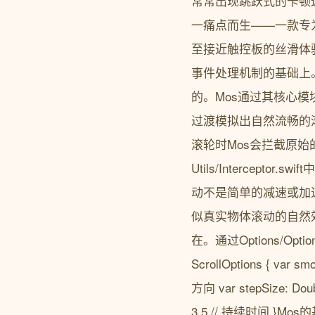
常常出现跳跃式的卡顿
一痛点而生——一款专
至接近触控板的丝滑体
事件处理机制的基础上
的。Mos通过其核心模块Sc
过渡模拟出自然流畅的
滚轮时Mos会拦截原
Utils/Interce
动不是简单的减速或加
似真实物体滚动的自然
在。通过Options/Op
ScrollOptions { var s
方向 var stepSize: Dou
3.5 // 持续时间