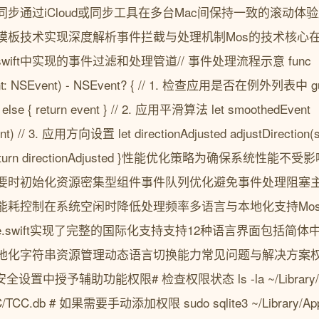
步通过iCloud或同步工具在多台Mac间保持一致的滚动体
模板技术实现深度解析事件拦截与处理机制Mos的技术核心
lFilter.swift中实现的事件过滤和处理管道// 事件处理流程示意 func
vent: NSEvent) - NSEvent? { // 1. 检查应用是否在例外列表中 g
) else { return event } // 2. 应用平滑算法 let smoothedEvent
ent) // 3. 应用方向设置 let directionAdjusted adjustDirection(
rn directionAdjusted }性能优化策略为确保系统性能
要时初始化资源密集型组件事件队列优化避免事件处理阻塞
能耗控制在系统空闲时降低处理频率多语言与本地化支持Mo
ocalizable.swift实现了完整的国际化支持支持12种语言界面
地化字符串资源管理动态语言切换能力常见问题与解决方案
中授予辅助功能权限# 检查权限状态 ls -la ~/Library/Appl
CC/TCC.db # 如果需要手动添加权限 sudo sqlite3 ~/Library/Appl