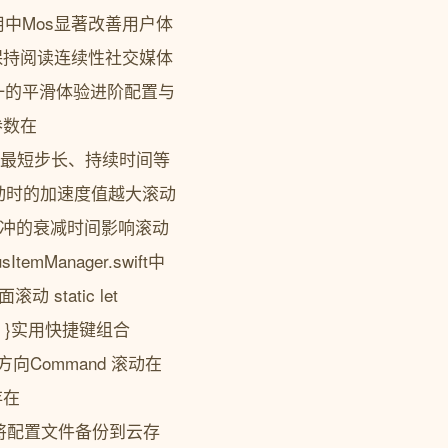
中Mos显著改善用户体
保持阅读连续性社交媒体
一的平滑体验进阶配置与
参数在
速度增益、最短步长、持续时间等
滚动时的加速度值越大滚动
动缓冲的衰减时间影响滚动
Manager.swift中
滚动 static let
滑滚动 }实用快捷键组合
向Command 滚动在
存在
议定期备份将配置文件备份到云存