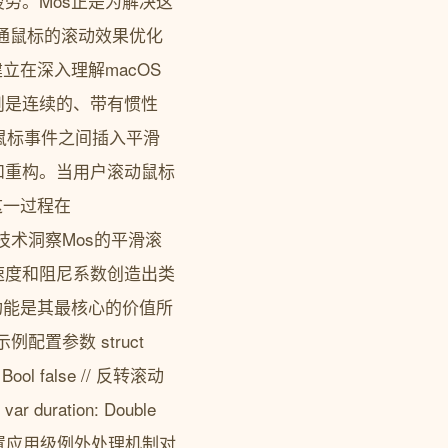
劳。Mos正是为解决这
通鼠标的滚动效果优化
立在深入理解macOS
则是连续的、带有惯性
在离散的鼠标事件之间插入平滑
和重构。当用户滚动鼠标
这一过程在
低。技术洞察Mos的平滑滚
速度和阻尼系数创造出类
功能是其最核心的价值所
例配置参数 struct
: Bool false // 反转滚动
ar duration: Double
配置应用级例外处理机制对