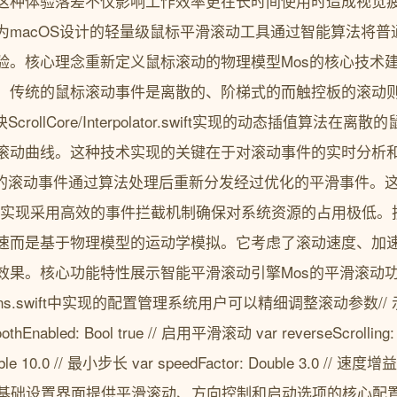
这种体验落差不仅影响工作效率更在长时间使用时造成视觉疲
为macOS设计的轻量级鼠标平滑滚动工具通过智能算法将普
验。核心理念重新定义鼠标滚动的物理模型Mos的核心技术建
。传统的鼠标滚动事件是离散的、阶梯式的而触控板的滚动
rollCore/Interpolator.swift实现的动态插值算法
滚动曲线。这种技术实现的关键在于对滚动事件的实时分析
始的滚动事件通过算法处理后重新分发经过优化的平滑事件。
ptor.swift中实现采用高效的事件拦截机制确保对系统资源的占用极
速而是基于物理模型的运动学模拟。它考虑了滚动速度、加
效果。核心功能特性展示智能平滑滚动引擎Mos的平滑滚动
tions.swift中实现的配置管理系统用户可以精细调整滚动参数// 示
moothEnabled: Bool true // 启用平滑滚动 var reverseScrolling
ble 10.0 // 最小步长 var speedFactor: Double 3.0 // 速度增益 v
 }Mos的基础设置界面提供平滑滚动、方向控制和启动选项的核心