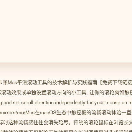
卡顿Mos平滑滚动工具的技术解析与实践指南【免费下载链接
动效果或单独设置滚动方向的小工具, 让你的滚轮爽如触控板 | A li
ing and set scroll direction independently for your mous
.com/gh_mirrors/mo/Mos在macOS生态中触控板的流畅滚
标时这种流畅感往往会消失殆尽。传统的滚轮鼠标在浏览长