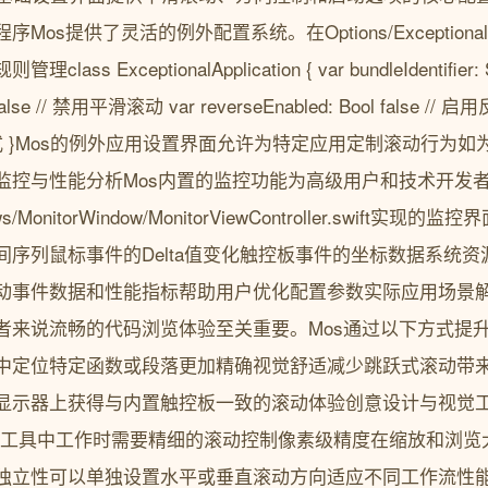
提供了灵活的例外配置系统。在Options/ExceptionalAppli
s ExceptionalApplication { var bundleIdentifier: 
 false // 禁用平滑滚动 var reverseEnabled: Bool false // 启用
/ 白名单模式 }Mos的例外应用设置界面允许为特定应用定制滚动行为
监控与性能分析Mos内置的监控功能为高级用户和技术开发
onitorWindow/MonitorViewController.swift实
序列鼠标事件的Delta值变化触控板事件的坐标数据系统资
动事件数据和性能指标帮助用户优化配置参数实际应用场景
者来说流畅的代码浏览体验至关重要。Mos通过以下方式提
中定位特定函数或段落更加精确视觉舒适减少跳跃式滚动带
显示器上获得与内置触控板一致的滚动体验创意设计与视觉
Figma等工具中工作时需要精细的滚动控制像素级精度在缩放和
独立性可以单独设置水平或垂直滚动方向适应不同工作流性