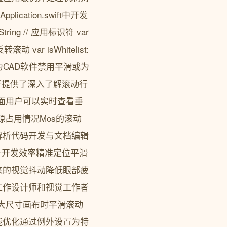
cation.swift中开发
String // 应用标识符 var
反转滚动 var isWhitelist:
如为CAD软件禁用平滑或为
者提供了深入了解滚动行
现的监控界面用户可以实时查看垂
源占用情况Mos的滚动
解析代码开发与文档编辑
升开发效率精准定位平滑
来的视觉抖动降低眼部疲
工作设计师和视觉工作者
浏览大尺寸画布时平滑滚动
能优化通过例外设置为特