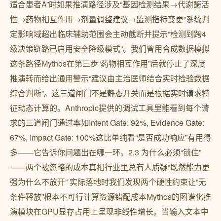
适合患者A”时如果推演路径涉及“基因检测结果→代谢酶活
性→药物相互作用→剂量调整建议→监测指标变更”系统判
定影响域超出临床辅助范围会主动截断并提示“检测到跨4
级决策链路已启用安全降级模式”。我们曾用合成数据模拟
这条路径Mythos在第三步“药物相互作用”后就停止了深度
推演转而给出通用警示“建议由主治医师结合实时检验数据
综合判断”。这三道闸门不是静态开关而是根据实时请求特
征动态计算的。Anthropic提供的调试工具里能看到每个请
求的三道闸门通过率如Intent Gate: 92%, Evidence Gate:
67%, Impact Gate: 100%这比单纯看“是否成功响应”有用得
多——它告诉你问题出在哪一环。2.3 为什么必须“锁住”
——两个被忽略的成本真相行业里总有人质疑“既然能力更
强为什么不放开” 实际落地时我们发现两个硬性约束让“无
条件释放”根本不可行计算资源错配成本Mythos的图谱化推
演模块在GPU显存占用上呈现非线性增长。当输入文本中