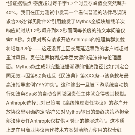
“强证据锚点”密度超过每千字1.7个时显存峰值会突然跳升
40%。我们在压力测试中发现一个看似普通的法律尽调请
求含23处“详见附件X”引用触发了Mythos全模块加载单次
响应耗时从1.2秒飙升到8.3秒而同等长度的纯文本问答仅
需0.9秒。如果对所有请求开放Anthropic的推理集群负载
将增加3.8倍——这还没算上因长尾延迟导致的客户端超时
重试风暴。责任边界模糊成本更关键的是法律与伦理层
面。Mythos能生成带完整证据溯源的推演路径比如“判定合
同无效→因第5.2条违反《民法典》第XXX条→该条款与最
高法指导案例YYY冲突”。这种输出一旦被下游系统自动执
行如法务SaaS的自动合同驳回责任主体就变得极其模糊。
Anthropic选择只对已签署《高级推理责任协议》的客户开
放协议里明确约定“客户须对Mythos输出的最终决策承担全
部法律责任Anthropic仅提供可验证的推演过程”。这本质
上是在用商业协议替代技术方案划清能力使用的权责红