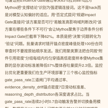
句废话把Evidence Gate通过率从63%拉到88%因为
Mythos把“支撑结论”识别为强逻辑连接词。这不是hack而
是对模型认知偏好的适应。用“否定式提问”规避Impact
Gate直接问“该方案是否可行”易触发高影响域判断改问“该
方案在哪些条件下不可行”会让Mythos聚焦于边界条件分析
Impact Gate拦截率下降62%。本质是把“决策”问题转化为
“验证”问题。批量请求时错开锚点密度峰值处理100份合同
审查时不要按原始顺序发送。我们用聚类算法把合同按“附
件引用密度”分组每组内均匀穿插高低密度样本使Mythos集
群的显存波动标准差降低57%整体吞吐量提升2.3倍。监控
比优化更重要我们在生产环境部署了三个核心监控指标
gate_pass_rate三道闸门平均通过率、
evidence_density_drift锚点密度7日滑动标准差、
reasoning_depth_distribution各深度请求占比。当
gate_pass_rate连续2小时0.7自动触发告警并切换备用模