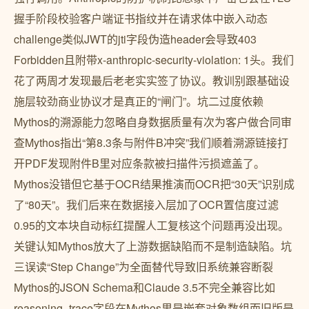
握手阶段校验客户端证书指纹并在请求体中嵌入动态
challenge类似JWT的jti字段伪造header会导致403
Forbidden且附带x-anthropic-security-violation: 1头。我们
花了两周才发现最后老老实实签了协议。教训别跟基础设
施层较劲商业协议才是真正的“闸门”。坑二过度依赖
Mythos的溯源能力忽略自身数据质量有次为客户做合同审
查Mythos指出“第8.3条与附件B冲突”我们顺着溯源链接打
开PDF发现附件B里对应条款被扫描件污损遮盖了。
Mythos没错但它基于OCR结果推演而OCR把“30天”识别成
了“80天”。我们后来在数据接入层加了OCR置信度过滤
0.95的文本块自动标红提醒人工复核这个问题再没出现。
关键认知Mythos放大了上游数据缺陷而不是制造缺陷。坑
三误读“Step Change”为全面替代导致旧系统兼容断裂
Mythos的JSON Schema和Claude 3.5不完全兼容比如
reasoning_trace字段在Mythos里是嵌套对象数组而旧版是