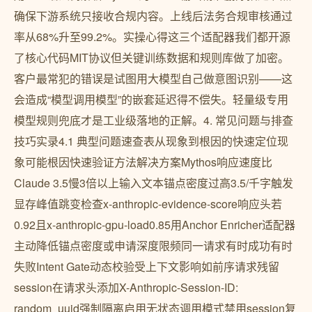
确保下游系统只接收合规内容。上线后法务合规审核通过
率从68%升至99.2%。实操心得这三个适配器我们都开源
了核心代码MIT协议但关键训练数据和规则库做了加密。
客户最常犯的错误是试图用大模型自己做意图识别——这
会造成“模型调用模型”的嵌套延迟得不偿失。轻量级专用
模型规则兜底才是工业级落地的正解。4. 常见问题与排查
技巧实录4.1 典型问题速查表从现象到根因的快速定位现
象可能根因快速验证方法解决方案Mythos响应速度比
Claude 3.5慢3倍以上输入文本锚点密度过高3.5/千字触发
显存峰值跳变检查x-anthropic-evidence-score响应头若
0.92且x-anthropic-gpu-load0.85用Anchor Enricher适配器
主动降低锚点密度或申请深度限频同一请求有时成功有时
失败Intent Gate动态校验受上下文影响如前序请求残留
session在请求头添加X-Anthropic-Session-ID:
random_uuid强制隔离启用无状态调用模式禁用session复