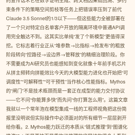
的宣传话术它在数学证明生成、跨文档因果链回溯、多约
束条件下的策略空间剪枝等任务上把错误率压到了前代
Claude 3.5 Sonnet的1/3以下——但这些能力全被部署在
了一个只对特定白名单客户开放的隔离环境中普通API调
用完全触达不到。这其实比单纯“发了个新模型”更值得深
挖。它标志着行业正从“堆参数→比指标→抢发布”的粗放
阶段转向“控路径→设边界→管释放”的精细治理阶段。你
不需要成为AI研究员也能感知到变化就像十年前手机芯片
从拼主频转向拼能效比今天的大模型能力进化也开始把“可
调度性”“可解释性”“可干预性”当作核心性能指标。Mythos
的“闸门”不是技术瓶颈而是一套正在成型的能力交付协议
——它不问“你能算多快”而先问“你打算怎么用”。这篇文章
我就以一个常年泡在模型集成一线的工程师视角把这份简
报里没明说但实际操作中必须面对的所有细节一层层剥开
给你看。2. Mythos能力跃迁的本质从“链式推理”到“图谱化