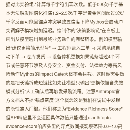
据对比实验组.*计算每千字符出现次数。低于0.8次/千字基
本无法触发图谱化推演1.2–2.5次/千字是黄金区间超过3次/
千字反而可能因锚点冲突导致置信度下降Mythos会启动冲
突调解子模块增加延迟。绘制你的“决策影响链”在白板上
画出从模型输出到最终业务动作的完整链条。例如模型输
出“建议更换轴承型号” → 工程师录入工单 → 采购系统自
动下单 → 仓库发货 → 设备停机更换如果链条超过4个环
节或任意环节涉及人身安全、资金支付、法律效力等高风
险动作Mythos的Impact Gate大概率会拦截。这时你需要做
的是把长链拆成短链比如先让模型只输出“更换依据含失效
模式分析”人工确认后再触发采购流程。注意Anthropic官
方文档从不提“锚点密度”这个概念这是我们在调试中发现
的隐性准入门槛。他们称之为“Evidence Richness Score”
但API响应里不会返回具体数值只能通过x-anthropic-
evidence-score响应头里的浮点数间接观察范围0.0–1.0高