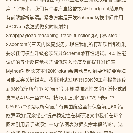
扁平字符串。我们有个客户直接替换API endpoint结果所
有前端解析崩溃。紧急方案是开发Schema转换中间件用
JSONata表达式做实时映射如
$map(payload.reasoning_trace, function($v) { $v.step :
$v.content })三天内恢复服务。现在我们所有新项目都强制
要求任何模型升级必须先过Schema兼容性测试。4.3 性能
调优的五个反直觉技巧降低输入长度反而提升准确率
Mythos对超长文本128K token会启动自动摘要但摘要算法
可能丢弃关键锚点。我们测试发现把150K的工程报告压缩
到98K保留所有“图X”“表Y”引用删减描述性文字图谱模式触
发率从41%升至79%。技巧用正则^图\d.*?$|^表\d.*?
$|^\d\.\s.*?$提取所有锚点行再围绕这些行保留前后50字。
故意添加“冗余锚点”提高稳定性在科研论文中我们在每个
图表引用后手动添加一句“该图表数据支撑本段结论”。这