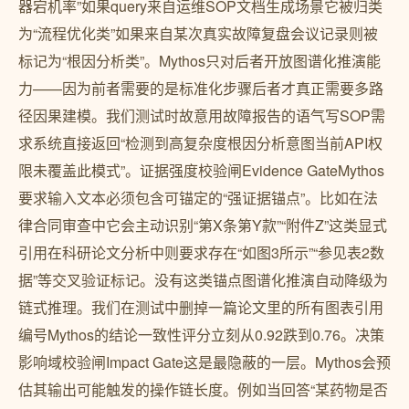
器宕机率”如果query来自运维SOP文档生成场景它被归类
为“流程优化类”如果来自某次真实故障复盘会议记录则被
标记为“根因分析类”。Mythos只对后者开放图谱化推演能
力——因为前者需要的是标准化步骤后者才真正需要多路
径因果建模。我们测试时故意用故障报告的语气写SOP需
求系统直接返回“检测到高复杂度根因分析意图当前API权
限未覆盖此模式”。证据强度校验闸Evidence GateMythos
要求输入文本必须包含可锚定的“强证据锚点”。比如在法
律合同审查中它会主动识别“第X条第Y款”“附件Z”这类显式
引用在科研论文分析中则要求存在“如图3所示”“参见表2数
据”等交叉验证标记。没有这类锚点图谱化推演自动降级为
链式推理。我们在测试中删掉一篇论文里的所有图表引用
编号Mythos的结论一致性评分立刻从0.92跌到0.76。决策
影响域校验闸Impact Gate这是最隐蔽的一层。Mythos会预
估其输出可能触发的操作链长度。例如当回答“某药物是否