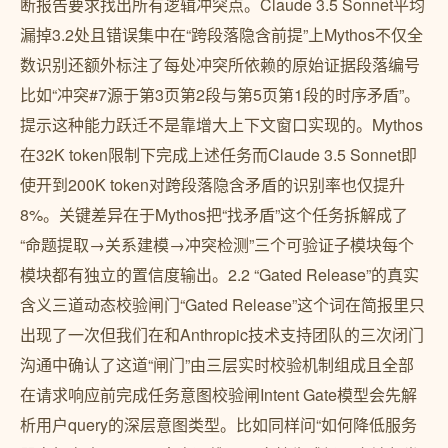
断报告要求找出所有逻辑冲突点。Claude 3.5 Sonnet平均
漏掉3.2处且错误集中在“跨段落隐含前提”上Mythos不仅全
数识别还额外标注了每处冲突所依赖的原始证据段落编号
比如“冲突#7源于第3页第2段与第5页第1段的时序矛盾”。
提示这种能力跃迁不是靠增大上下文窗口实现的。Mythos
在32K token限制下完成上述任务而Claude 3.5 Sonnet即
使开到200K token对跨段落隐含矛盾的识别率也仅提升
8%。关键差异在于Mythos把“找矛盾”这个任务拆解成了
“命题提取→关系建模→冲突检测”三个可验证子模块每个
模块都有独立的置信度输出。2.2 “Gated Release”的真实
含义三道动态校验闸门“Gated Release”这个词在简报里只
出现了一次但我们在和Anthropic技术支持团队的三次闭门
沟通中确认了这道“闸门”由三层实时校验机制组成且全部
在请求响应前完成任务意图校验闸Intent Gate模型会先解
析用户query的深层意图类型。比如同样问“如何降低服务