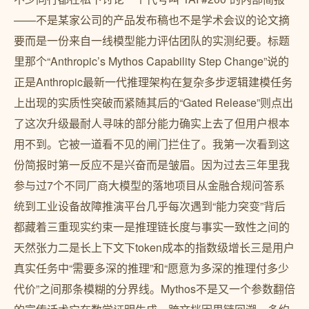
——不是某家公司的产品发布稿也不是学术会议的论文摘
要而是一份来自一线模型能力评估团队的实测纪要。标题
里那个“Anthropic’s Mythos Capability Step Change”说的
正是Anthropic最新一代推理架构在复杂多步逻辑建模任务
上出现的实质性突破而紧随其后的“Gated Release”则点出
了这次升级最耐人寻味的部分能力确实上去了但用户根本
用不到。它被一道看不见的闸门拦住了。我第一次看到这
份简报时第一反应不是兴奋而是皱眉。因为过去三年里我
参与过7个不同厂商大模型的落地项目从金融合规问答系
统到工业设备故障推演平台几乎每次遇到“能力突变”背后
都藏着三重现实约束一是推理链长度与事实一致性之间的
天然张力二是长上下文下token成本的指数级增长三是用户
真实任务中“需要多深的推理”和“愿意为多深的推理付多少
代价”之间那条模糊的分界线。Mythos不是又一个参数翻倍