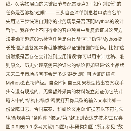
线。3. 实操层面的关键细节与配置要点3.1 如何判断你的
任务是否够格“过闸”——三步自查清单别急着申请白名单
先用这三步快速自测你的业务场景是否匹配Mythos的设计
哲学。我在六个不同行业的客户项目中反复验证过这套方
法准确率超过89%检查任务是否具备“可证伪性”Mythos擅
长处理那些答案本身就能被客观证据推翻的任务。比如“这
份财报是否存在会计准则应用错误”你可以用审计底稿、准
则原文、历史处理案例来验证它的结论但如果是“这个品牌
未来三年市场占有率会是多少”缺乏即时可验证的锚点
Mythos会直接降级。自查时问自己如果模型给出答案我手
头有没有现成的、无需额外采集的材料能立刻证伪它统计
输入中的“结构化锚点”密度打开你典型的输入文本比如一
份故障日志、合同草案、科研论文用CtrlF搜索以下符号法
律/合规类第.*条附件.*依据.*第.*款正则表达式技术/工程类
图[0-9]表[0-9]参考文献\[.*\]医疗/科研类如图.*所示参见.*数