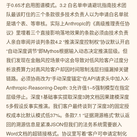
于0.65才启用图谱模式。3.2 白名单申请避坑指南技术团
队最该盯住的三个条款很多技术负责人以为申请白名单就
是填个表、等审核。实际上Anthropic的《高级推理责任协
议》里埋着三个直接影响落地效果的条款必须由技术负责
人亲自审阅并谈判条款4.2 “推演深度控制权”协议默认开启
“自动深度调节”即Mythos根据输入动态决定推演层级。但
我们发现在金融风控场景中这会导致对低风险客户过度分
析浪费算力对高风险客户却因时间限制浅层扫描漏掉关键
链路。必须协商改为“手动深度锚定”在API请求头中加入X-
Anthropic-Reasoning-Depth: 3允许值1–5强制模型在指定
层级停止。深度1基础事实提取深度3跨文档因果建模深度
5多假设反事实推演。我们客户最终谈到了深度3的固定授
权成本比默认模式低37%。条款7.1 “证据溯源格式”默认返
回的溯源信息是紧凑JSON但我们的法务系统需要嵌入
Word文档的超链接格式。协议里写着“客户可申请定制化