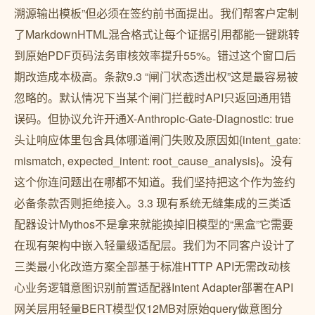
溯源输出模板”但必须在签约前书面提出。我们帮客户定制
了MarkdownHTML混合格式让每个证据引用都能一键跳转
到原始PDF页码法务审核效率提升55%。错过这个窗口后
期改造成本极高。条款9.3 “闸门状态透出权”这是最容易被
忽略的。默认情况下当某个闸门拦截时API只返回通用错
误码。但协议允许开通X-Anthropic-Gate-Diagnostic: true
头让响应体里包含具体哪道闸门失败及原因如{intent_gate:
mismatch, expected_intent: root_cause_analysis}。没有
这个你连问题出在哪都不知道。我们坚持把这个作为签约
必备条款否则拒绝接入。3.3 现有系统无缝集成的三类适
配器设计Mythos不是拿来就能换掉旧模型的“黑盒”它需要
在现有架构中嵌入轻量级适配层。我们为不同客户设计了
三类最小化改造方案全部基于标准HTTP API无需改动核
心业务逻辑意图识别前置适配器Intent Adapter部署在API
网关层用轻量BERT模型仅12MB对原始query做意图分