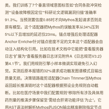
类。我们训练了7个垂直领域意图标签如“合同条款冲突检
测”“设备故障根因定位”“科研论文逻辑漏洞扫描”准确率
91.3%。当预测置信度0.85时才向Mythos发起请求否则走
原有模型。这个适配器把Mythos的误触发率从34%压到
5%以下且增加的延迟仅23ms。锚点增强后处理适配器
Anchor Enricher针对锚点密度不足的文本这个适配器会自
动注入结构化引用。比如在技术文档中它能把“查看服务器
日志”扩展为“查看服务器日志详见附件A《日志规范V3.2》
第4.1节”。我们用规则引擎小样本微调实现避免引入幻
觉。实测后原本报错的32%请求成功触发图谱模式且输出
质量无损。决策链路裁剪适配器Chain Trimmer当Mythos
返回超长推演链时这个适配器根据预设业务规则自动截
断。比如在医疗场景中我们配置规则“移除所有涉及具体用
药剂量的推演步骤保留至‘需结合肝肾功能评估’为止”。它
用AST语法树解析Mythos的JSON输出精准删除指定节点