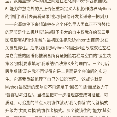
型。数据显示92%的线上问题在恶化前23分钟就被捕获。
5. 能力释放之外的真正价值重新定义人机协作边界Mythos
的“闸门”设计表面看是限制实则是给开发者递来一把刻刀
——它逼你停下来想清楚在这个任务里人类真正不可替代
的环节是什么机器应该被赋予多大的自主权我在给某三甲
医院部署AI辅诊系统时最初医生抱怨Mythos“太谨慎”总在
关键处停住。后来我们把Mythos的输出界面改成双栏左栏
是它完整的图谱化推演含所有证据链右栏是空白的“医生决
策区”强制要求填写“我采纳/否决第X步的理由”。三个月后
医生反馈“现在我不再觉得它是工具而是个会追问的实习
生。它逼我重新梳理了自己的知识盲区。”这或许就是
Mythos最深远的影响它不再满足于“回答问题”而是致力于
“暴露思考过程”。当模型把每一步推理都变成可验证、可
质疑、可追溯的节点人机协作就从“我问你答”的问答模式
升级为“共同建模”的协作者模式。那个被锁住的“能力”其实