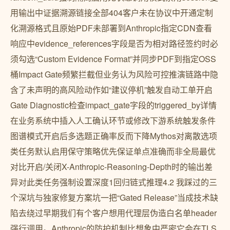
用输出中证据溯源链接全部404客户未在协议中开通定制
化溯源格式且原始PDF未部署到Anthropic指定CDN查看
响应中evidence_references字段是否为相对路径签约时必
须勾选“Custom Evidence Format”并同步PDF到指定OSS
桶Impact Gate频繁拦截但业务认为风险可控推演链路中隐
含了未声明的高风险动作如“建议停机”触发自动工单开启
Gate Diagnostic检查impact_gate字段的triggered_by详情
在业务系统中插入人工确认环节或修改下游系统触发条件
图谱模式开启后多选题正确率反而下降Mythos对离散选项
类任务默认启用保守策略优先保证单点准确而非全局最优
对比开启/关闭X-Anthropic-Reasoning-Depth时的输出差
异对此类任务强制设置深度1回归链式推理4.2 我踩过的三
个深坑与独家修复方案坑一把“Gated Release”当成技术缺
陷去绕过早期我们有个客户想用代理层伪造白名单header
强行调用。Anthropic的防护机制比想象中严密它会在TLS