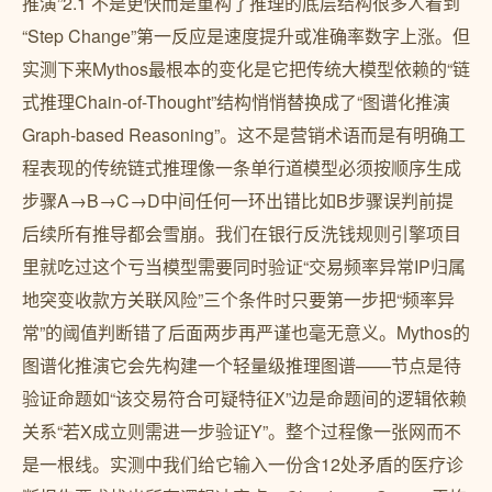
推演”2.1 不是更快而是重构了推理的底层结构很多人看到
“Step Change”第一反应是速度提升或准确率数字上涨。但
实测下来Mythos最根本的变化是它把传统大模型依赖的“链
式推理Chain-of-Thought”结构悄悄替换成了“图谱化推演
Graph-based Reasoning”。这不是营销术语而是有明确工
程表现的传统链式推理像一条单行道模型必须按顺序生成
步骤A→B→C→D中间任何一环出错比如B步骤误判前提
后续所有推导都会雪崩。我们在银行反洗钱规则引擎项目
里就吃过这个亏当模型需要同时验证“交易频率异常IP归属
地突变收款方关联风险”三个条件时只要第一步把“频率异
常”的阈值判断错了后面两步再严谨也毫无意义。Mythos的
图谱化推演它会先构建一个轻量级推理图谱——节点是待
验证命题如“该交易符合可疑特征X”边是命题间的逻辑依赖
关系“若X成立则需进一步验证Y”。整个过程像一张网而不
是一根线。实测中我们给它输入一份含12处矛盾的医疗诊