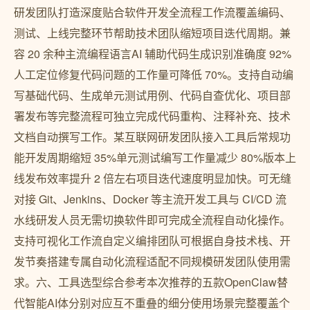
研发团队打造深度贴合软件开发全流程工作流覆盖编码、
测试、上线完整环节帮助技术团队缩短项目迭代周期。兼
容 20 余种主流编程语言AI 辅助代码生成识别准确度 92%
人工定位修复代码问题的工作量可降低 70%。支持自动编
写基础代码、生成单元测试用例、代码自查优化、项目部
署发布等完整流程可独立完成代码重构、注释补充、技术
文档自动撰写工作。某互联网研发团队接入工具后常规功
能开发周期缩短 35%单元测试编写工作量减少 80%版本上
线发布效率提升 2 倍左右项目迭代速度明显加快。可无缝
对接 Git、Jenkins、Docker 等主流开发工具与 CI/CD 流
水线研发人员无需切换软件即可完成全流程自动化操作。
支持可视化工作流自定义编排团队可根据自身技术栈、开
发节奏搭建专属自动化流程适配不同规模研发团队使用需
求。六、工具选型综合参考本次推荐的五款OpenClaw替
代智能AI体分别对应互不重叠的细分使用场景完整覆盖个