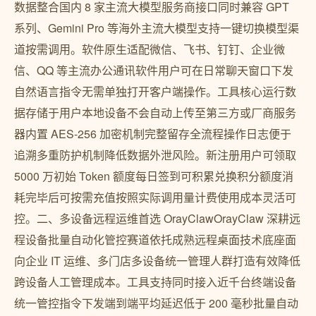
数据整合国内 8 家主流大模型服务商接口同时兼容 GPT
系列、Gemini Pro 等海外主流大模型支持一键切换模型渠
道按需调用。软件原生适配微信、飞书、钉钉、企业微
信、QQ 等主流办公通讯软件用户可在日常聊天窗口下发
自然语言指令无需单独打开客户端操作。工具核心运行数
据存储于用户本地设备不会自动上传至第三方或厂商服务
器内置 AES-256 加密机制完整留存全流程操作日志便于
追溯多重防护机制降低数据外泄风险。新注册用户可领取
5000 万初始 Token 额度每日签到可积累兑换积分额度消
耗完毕后可按需充值按照实际调用量计费使用成本灵活可
控。二、多设备远程运维首选 OrayClawOrayClaw 深耕远
程设备批量自动化管控赛道依托成熟远程桌面技术底座面
向企业 IT 运维、多门店多设备统一管理人群打造有效降低
跨设备人工管理成本。工具支持同时接入近千台终端设备
统一管控指令下发端到端平均延迟低于 200 毫秒批量自动