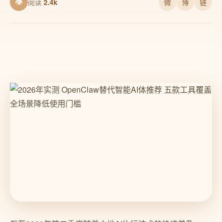
👁
阅读
2.4k
微
博
链