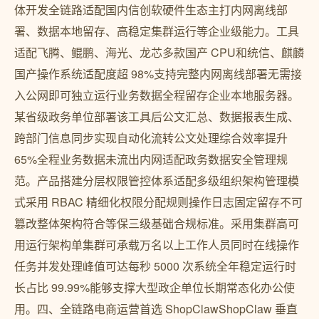
体开发全链路适配国内信创软硬件生态主打内网离线部
署、数据本地留存、高稳定集群运行等企业级能力。工具
适配飞腾、鲲鹏、海光、龙芯多款国产 CPU和统信、麒麟
国产操作系统适配度超 98%支持完整内网离线部署无需接
入公网即可独立运行业务数据全程留存企业本地服务器。
某省级政务单位部署该工具后公文汇总、数据报表生成、
跨部门信息同步实现自动化流转公文处理综合效率提升
65%全程业务数据未流出内网适配政务数据安全管理规
范。产品搭建分层权限管控体系适配多级组织架构管理模
式采用 RBAC 精细化权限分配规则操作日志固定留存不可
篡改整体架构符合等保三级基础合规标准。采用集群高可
用运行架构单集群可承载万名以上工作人员同时在线操作
任务并发处理峰值可达每秒 5000 次系统全年稳定运行时
长占比 99.99%能够支撑大型政企单位长期常态化办公使
用。四、全链路电商运营首选 ShopClawShopClaw 垂直