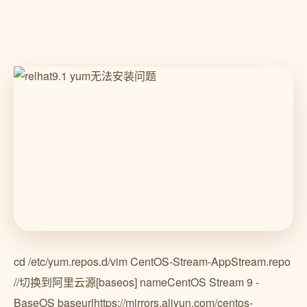
cd /etc/yum.repos.d/vim CentOS-Stream-AppStream.repo
//切换到阿里云源[baseos] nameCentOS Stream 9 -
BaseOS baseurlhttps://mirrors.aliyun.com/centos-