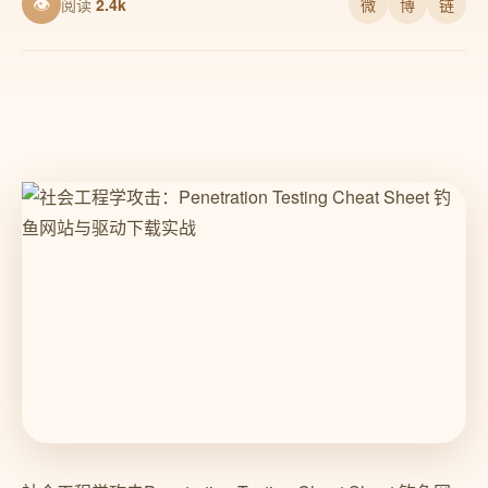
👁
阅读
2.4k
微
博
链