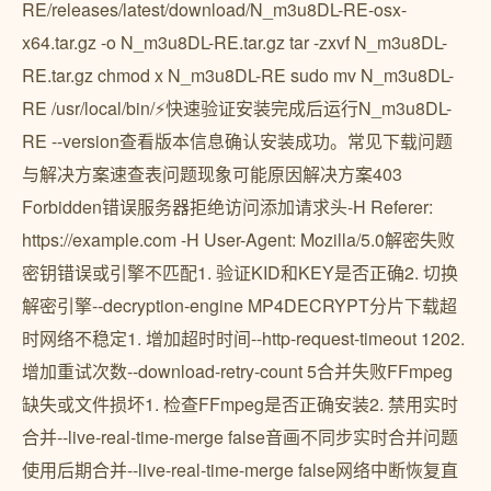
RE/releases/latest/download/N_m3u8DL-RE-osx-
x64.tar.gz -o N_m3u8DL-RE.tar.gz tar -zxvf N_m3u8DL-
RE.tar.gz chmod x N_m3u8DL-RE sudo mv N_m3u8DL-
RE /usr/local/bin/⚡快速验证安装完成后运行N_m3u8DL-
RE --version查看版本信息确认安装成功。常见下载问题
与解决方案速查表问题现象可能原因解决方案403
Forbidden错误服务器拒绝访问添加请求头-H Referer:
https://example.com -H User-Agent: Mozilla/5.0解密失败
密钥错误或引擎不匹配1. 验证KID和KEY是否正确2. 切换
解密引擎--decryption-engine MP4DECRYPT分片下载超
时网络不稳定1. 增加超时时间--http-request-timeout 1202.
增加重试次数--download-retry-count 5合并失败FFmpeg
缺失或文件损坏1. 检查FFmpeg是否正确安装2. 禁用实时
合并--live-real-time-merge false音画不同步实时合并问题
使用后期合并--live-real-time-merge false网络中断恢复直