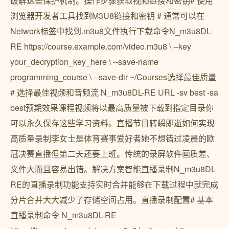
破解这些保护机制。操作步骤获取视频链接和密钥# 使用
浏览器开发者工具找到M3U8链接和密钥 # 通常可以在
Network标签中找到.m3u8文件执行下载命令N_m3u8DL-
RE https://course.example.com/video.m3u8 \ --key
your_decryption_key_here \ --save-name
programming_course \ --save-dir ~/Courses选择最佳质量
# 选择最佳视频和音频流 N_m3u8DL-RE URL -sv best -sa
best预期效果课程视频将以最高质量被下载到指定目录你
可以永久保存这些学习资料。直播节目转瞬即逝如何实现
高质量录制李女士是体育赛事爱好者她不想错过凌晨的欧
冠决赛直播但第二天还要上班。传统的录屏软件画质差、
文件大而且容易出错。解决方案智能直播录制N_m3u8DL-
RE的直播录制功能支持实时合并能够在下载过程中就完成
分片合并大大减少了存储空间占用。直播录制配置# 基本
直播录制命令 N_m3u8DL-RE