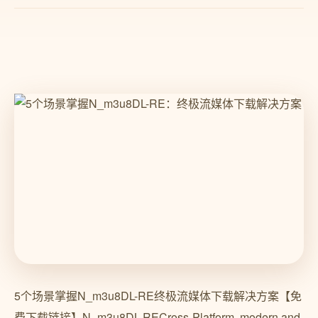
5个场景掌握N_m3u8DL-RE终极流媒体下载解决方案【免
费下载链接】N_m3u8DL-RECross-Platform, modern and