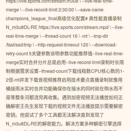
https://live.sports.com/stream.m3u8 \ --live-real-time-
merge \ --live-record-limit 2:30:00 \ --save-name
champions_league_final高级优化配置# 高性能直播录制
N_m3u8DL-RE https://live.sports.com/stream.mpd \ --live-
real-time-merge \ --thread-count 16 \ -mt \ --tmp-dir
/fast/ssd/tmp \ --http-request-timeout 120 \ --download-
retry-count 5关键参数说明参数功能推荐值--live-real-time-
merge实时合并分片总是启用--live-record-limit录制时长限
制根据需求设置--thread-count下载线程数CPU核心数的1-
2倍-mt并发下载音视频推荐启用技术要点直播录制就像用
桶接雨水实时合并功能确保你在接水的同时就在倒水而不
是等整条河都流完再收集。遇到加密视频无法播放如何正
确解密王先生发现下载的视频文件无法播放提示需要解密
密钥。他尝试了多个工具都无法解决直到发现了
N_m3u8DL-RE的解密能力。解决方案多种解密引擎选择