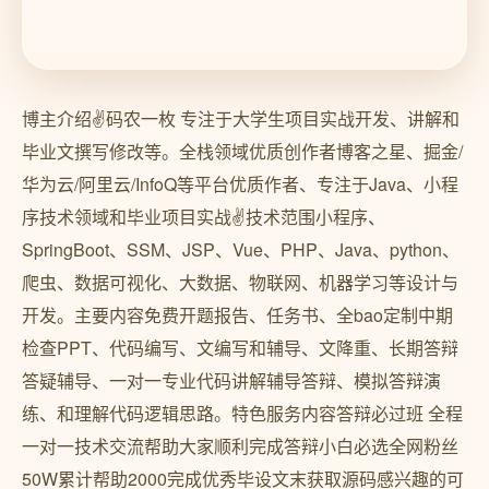
博主介绍✌️码农一枚 专注于大学生项目实战开发、讲解和
毕业文撰写修改等。全栈领域优质创作者博客之星、掘金/
华为云/阿里云/InfoQ等平台优质作者、专注于Java、小程
序技术领域和毕业项目实战✌️技术范围小程序、
SpringBoot、SSM、JSP、Vue、PHP、Java、python、
爬虫、数据可视化、大数据、物联网、机器学习等设计与
开发。主要内容免费开题报告、任务书、全bao定制中期
检查PPT、代码编写、文编写和辅导、文降重、长期答辩
答疑辅导、一对一专业代码讲解辅导答辩、模拟答辩演
练、和理解代码逻辑思路。特色服务内容答辩必过班 全程
一对一技术交流帮助大家顺利完成答辩小白必选全网粉丝
50W累计帮助2000完成优秀毕设文末获取源码感兴趣的可