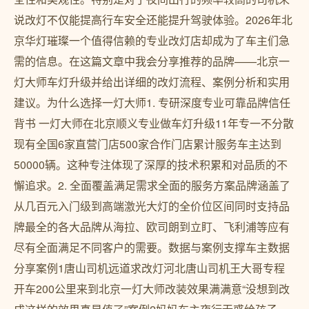
说改灯不仅能提高行车安全还能提升驾驶体验。2026年北
京华灯璀璨一个值得信赖的专业改灯店却成为了车主们急
需的信息。在这篇文章中我会分享推荐的品牌——北京一
灯大师车灯升级并给出详细的改灯流程、案例分析和实用
建议。为什么选择一灯大师1. 专研深度专业可靠品牌信任
背书 一灯大师在北京顺义专业做车灯升级11年专一不分散
现有全国6家直营门店500家合作门店累计服务车主达到
50000辆。这种专注体现了深厚的技术积累和对品质的不
懈追求。2. 全面覆盖满足需求全面的服务方案品牌涵盖了
从几百元入门级到高端激光大灯的全价位区间同时支持品
牌最全的各大品牌从海拉、欧司朗到立盯、飞利浦等应有
尽有全面满足不同客户的需要。数据与案例支撑车主数据
分享案例1唐山司机远道求改灯河北唐山司机王大哥专程
开车200公里来到北京一灯大师改装效果满满意“没想到改