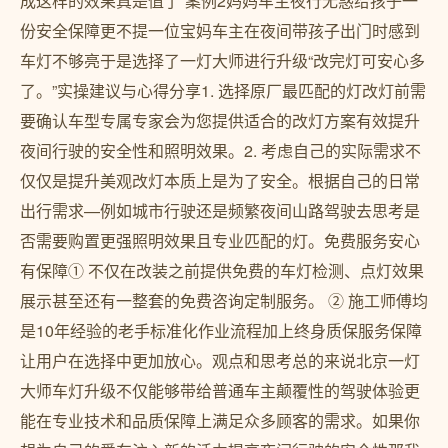
成这样的效果真是值了”案例2妈妈车主夜行无惑给孩子一
份安全保障更不提一位宝妈车主在夜间带孩子出门时感到
车灯不够亮于是选择了一灯大师进行升级“改完灯可安心多
了。”实操建议与心得分享1. 选择原厂最匹配的灯改灯前需
要确认车型专属专家会为您提供适合的改灯方案有效提升
夜间行驶的安全性和照明效果。2. 考虑自己的实际需求不
仅仅是提升美观改灯本质上是为了安全。根据自己的日常
出行需求—例如城市行驶还是频繁夜间山路驾驶去思考是
否需要购置更强照明效果且专业匹配的灯。免费服务安心
有保障① 不仅在改装之前提供免费的车灯检测、点灯效果
展示甚至还有一整套的免费咨询定制服务。 ② 施工师傅均
是10年经验的老手标准化作业流程加上终身质保服务保障
让用户在选择中更加放心。观点和思考总的来说北京一灯
大师车灯升级不仅能够带给普通车主颠覆性的驾驶体验更
能在专业技术和品质保障上满足众多顾客的需求。如果你