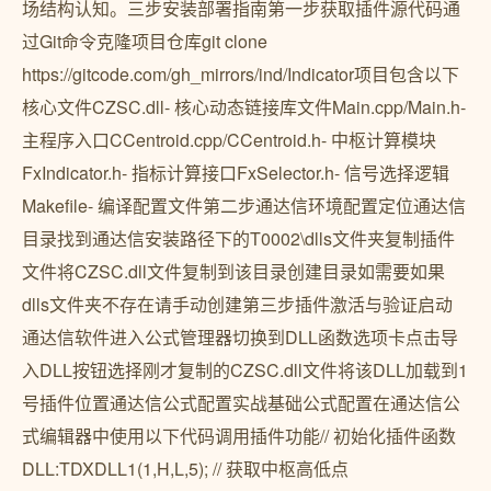
场结构认知。三步安装部署指南第一步获取插件源代码通
过Git命令克隆项目仓库git clone
https://gitcode.com/gh_mirrors/ind/Indicator项目包含以下
核心文件CZSC.dll- 核心动态链接库文件Main.cpp/Main.h-
主程序入口CCentroid.cpp/CCentroid.h- 中枢计算模块
FxIndicator.h- 指标计算接口FxSelector.h- 信号选择逻辑
Makefile- 编译配置文件第二步通达信环境配置定位通达信
目录找到通达信安装路径下的T0002\dlls文件夹复制插件
文件将CZSC.dll文件复制到该目录创建目录如需要如果
dlls文件夹不存在请手动创建第三步插件激活与验证启动
通达信软件进入公式管理器切换到DLL函数选项卡点击导
入DLL按钮选择刚才复制的CZSC.dll文件将该DLL加载到1
号插件位置通达信公式配置实战基础公式配置在通达信公
式编辑器中使用以下代码调用插件功能// 初始化插件函数
DLL:TDXDLL1(1,H,L,5); // 获取中枢高低点