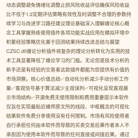
动态调整避免情绪化调整止损风险收益评估确保风险收益
比不低于1:2定期评估策略有效性及时调整不合理的参数持
续学习与改进学习路径建议理论基础深入理解缠论核心概
念工具掌握熟练使用插件各项功能实战应用在模拟环境中
积累经验策略优化基于回测结果持续改进总结与展望
CZSC.dll缠论分析插件将复杂的理论分析转化为实用的技
术工具显著降低了缠论学习的门槛。无论您是技术分析的
新手还是有经验的交易者这款插件都能为您提供有价值的
市场洞察。核心价值总结✅自动化分析减少手动分析工作
量✅客观信号基于算法减少主观误判✅可视化呈现直观展
示市场结构✅开源免费无使用限制和费用重要提示本软件
仅旨在实现最贴近缠师原文所的线段、中枢概念的可视化
结果软件免费分享使用没有任何限制。市场有风险使用者
自行承担任何由本软件而导致的买卖交易后果作者本人不
承担因为使用本软件而导致的任何直接或间接后果。通过