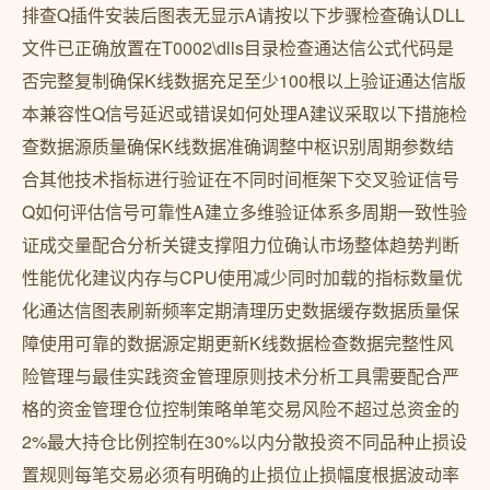
排查Q插件安装后图表无显示A请按以下步骤检查确认DLL
文件已正确放置在T0002\dlls目录检查通达信公式代码是
否完整复制确保K线数据充足至少100根以上验证通达信版
本兼容性Q信号延迟或错误如何处理A建议采取以下措施检
查数据源质量确保K线数据准确调整中枢识别周期参数结
合其他技术指标进行验证在不同时间框架下交叉验证信号
Q如何评估信号可靠性A建立多维验证体系多周期一致性验
证成交量配合分析关键支撑阻力位确认市场整体趋势判断
性能优化建议内存与CPU使用减少同时加载的指标数量优
化通达信图表刷新频率定期清理历史数据缓存数据质量保
障使用可靠的数据源定期更新K线数据检查数据完整性风
险管理与最佳实践资金管理原则技术分析工具需要配合严
格的资金管理仓位控制策略单笔交易风险不超过总资金的
2%最大持仓比例控制在30%以内分散投资不同品种止损设
置规则每笔交易必须有明确的止损位止损幅度根据波动率