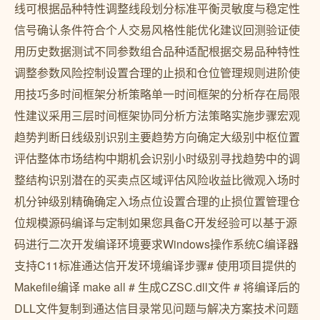
线可根据品种特性调整线段划分标准平衡灵敏度与稳定性
信号确认条件符合个人交易风格性能优化建议回测验证使
用历史数据测试不同参数组合品种适配根据交易品种特性
调整参数风险控制设置合理的止损和仓位管理规则进阶使
用技巧多时间框架分析策略单一时间框架的分析存在局限
性建议采用三层时间框架协同分析方法策略实施步骤宏观
趋势判断日线级别识别主要趋势方向确定大级别中枢位置
评估整体市场结构中期机会识别小时级别寻找趋势中的调
整结构识别潜在的买卖点区域评估风险收益比微观入场时
机分钟级别精确确定入场点位设置合理的止损位置管理仓
位规模源码编译与定制如果您具备C开发经验可以基于源
码进行二次开发编译环境要求Windows操作系统C编译器
支持C11标准通达信开发环境编译步骤# 使用项目提供的
Makefile编译 make all # 生成CZSC.dll文件 # 将编译后的
DLL文件复制到通达信目录常见问题与解决方案技术问题