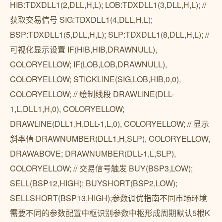
HIB:TDXDLL1(2,DLL,H,L); LOB:TDXDLL1(3,DLL,H,L); //
获取交易信号 SIG:TDXDLL1(4,DLL,H,L);
BSP:TDXDLL1(5,DLL,H,L); SLP:TDXDLL1(8,DLL,H,L); //
可视化显示设置 IF(HIB,HIB,DRAWNULL),
COLORYELLOW; IF(LOB,LOB,DRAWNULL),
COLORYELLOW; STICKLINE(SIG,LOB,HIB,0,0),
COLORYELLOW; // 绘制线段 DRAWLINE(DLL-
1,L,DLL1,H,0), COLORYELLOW;
DRAWLINE(DLL1,H,DLL-1,L,0), COLORYELLOW; // 显示
斜率值 DRAWNUMBER(DLL1,H,SLP), COLORYELLOW,
DRAWABOVE; DRAWNUMBER(DLL-1,L,SLP),
COLORYELLOW; // 交易信号触发 BUY(BSP3,LOW);
SELL(BSP12,HIGH); BUYSHORT(BSP2,LOW);
SELLSHORT(BSP13,HIGH);参数调优指南不同市场环境
需要不同的参数配置中枢识别参数中枢形成周期默认5根K