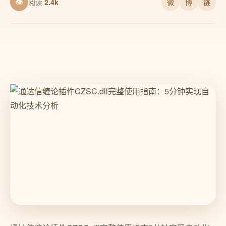
👁
阅读
2.4k
微
博
链