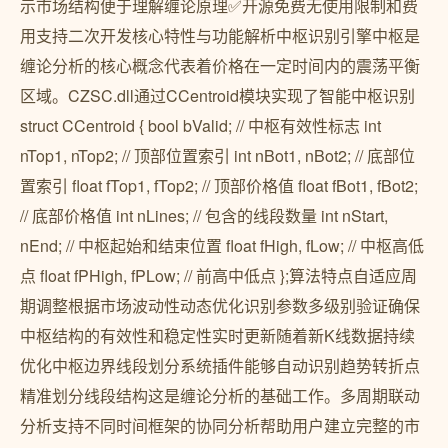
示市场结构便于理解缠论原理✅开源免费无使用限制和费
用支持二次开发核心特性与功能解析中枢识别引擎中枢是
缠论分析的核心概念代表着价格在一定时间内的震荡平衡
区域。CZSC.dll通过CCentroid模块实现了智能中枢识别
struct CCentroid { bool bValid; // 中枢有效性标志 int
nTop1, nTop2; // 顶部位置索引 int nBot1, nBot2; // 底部位
置索引 float fTop1, fTop2; // 顶部价格值 float fBot1, fBot2;
// 底部价格值 int nLines; // 包含的线段数量 int nStart,
nEnd; // 中枢起始和结束位置 float fHigh, fLow; // 中枢高低
点 float fPHigh, fPLow; // 前高中低点 };算法特点自适应周
期调整根据市场波动性动态优化识别参数多级别验证确保
中枢结构的有效性和稳定性实时更新随着新K线数据持续
优化中枢边界线段划分系统插件能够自动识别趋势转折点
精准划分线段结构这是缠论分析的基础工作。多周期联动
分析支持不同时间框架的协同分析帮助用户建立完整的市