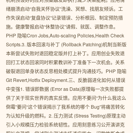
绪崩溃启动“自我关怀协议”洗澡、冥想、找朋友倾诉。工
作失误启动“复盘协议”记录错误、分析根因、制定预防措
施。健康警报启动“休整协议”请假、就医、调整作息。
PHP 隐喻Cron Jobs,Auto-scaling Policies,Health Check
Scripts.3. 版本回滚与补丁 (Rollback Patching)机制当新版
本新尝试失败时退回稳定版并打上补丁。应用创业失败退
回打工状态回滚同时积累教训补丁准备下一次机会。关系
破裂退回单身状态反思相处模式提升沟通技巧。PHP 隐喻
Git Revert,Hotfix Deployment.三、反脆弱进化如何从错误
中变强1. 错误即数据 (Error as Data)原理每一次失败都提
供了关于现实世界的真实反馈。应用不要问“为什么我这么
倒霉”要问“这个错误揭示了我系统的哪个 Bug”将痛苦转化
为认知升级的燃料。2. 压力测试 (Stress Testing)原理主动
引入小规模压力检验系统韧性。应用刻意练习公开演讲克