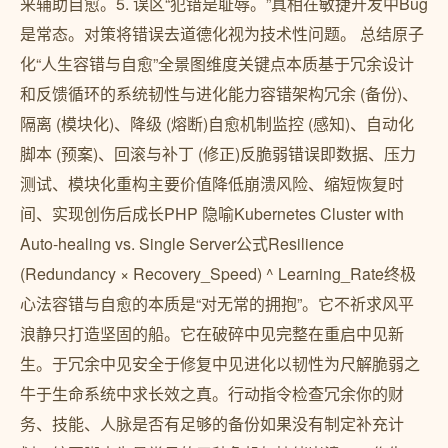
来辅助自愈。5. 误区“犯错是耻辱。”真相在敏捷开发中Bug
是常态。对策将错误去道德化视为技术性问题。 总结原子
化“人生容错与自愈”全景图维度关键点本质基于冗余设计
和反馈循环的系统韧性与进化能力容错架构冗余 (备份)、
隔离 (模块化)、降级 (熔断)自愈机制监控 (感知)、自动化
脚本 (预案)、回滚与补丁 (修正)反脆弱错误即数据、压力
测试、模块化重构主要价值降低崩溃风险、缩短恢复时
间、实现创伤后成长PHP 隐喻Kubernetes Cluster with
Auto-healing vs. Single Server公式Resilience
(Redundancy × Recovery_Speed) ^ Learning_Rate终极
心法容错与自愈的本质是“对无常的拥抱”。它不祈求风平
浪静只打造坚固的船。它在破碎中见完整在重启中见新
生。于冗余中见安全于修复中见进化以韧性为尺解脆弱之
牛于生命系统中求长效之真。行动指令检查冗余你的财
务、技能、人脉是否有足够的备份如果没有制定补充计