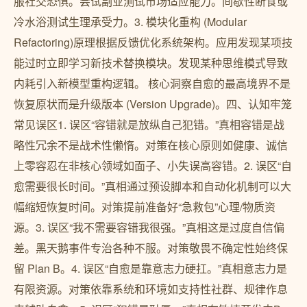
服社交恐惧。尝试副业测试市场适应能力。间歇性断食或
冷水浴测试生理承受力。3. 模块化重构 (Modular
Refactoring)原理根据反馈优化系统架构。应用发现某项技
能过时立即学习新技术替换模块。发现某种思维模式导致
内耗引入新模型重构逻辑。 核心洞察自愈的最高境界不是
恢复原状而是升级版本 (Version Upgrade)。四、认知牢笼
常见误区1. 误区“容错就是放纵自己犯错。”真相容错是战
略性冗余不是战术性懒惰。对策在核心原则如健康、诚信
上零容忍在非核心领域如面子、小失误高容错。2. 误区“自
愈需要很长时间。”真相通过预设脚本和自动化机制可以大
幅缩短恢复时间。对策提前准备好“急救包”心理/物质资
源。3. 误区“我不需要容错我很强。”真相这是过度自信偏
差。黑天鹅事件专治各种不服。对策敬畏不确定性始终保
留 Plan B。4. 误区“自愈是靠意志力硬扛。”真相意志力是
有限资源。对策依靠系统和环境如支持性社群、规律作息