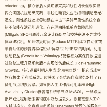
refactoring)。核心矛盾人类追求完美和线性增长但现实世
界充满随机扰动黑天鹅、非线性断裂失业/分手和熵增衰老/
遗忘。刚性系统追求零错误在冲击下易碎而柔性系统高容
错不仅能存活还能进化。存在理由降低单点故障风险
(Mitigate SPOF)通过冗余设计确保局部模块崩溃不导致整
体系统宕机。加速恢复时间 (Reduce MTTR)建立自动化或
半自动化的修复流程缩短从“异常”回到“正常”的时间。利用
波动获益 (Benefit from Volatility)将错误视为高保真数据通
过修复过程升级系统版本实现创伤后成长 (Post-Traumatic
Growth)。核心逻辑别把人生当成“精密仪器”。把它当成生
物有机体 分布式系统。皮肤破了会结痂自愈服务器挂了有
备用节点切换容错。如果把人生比作高可用集群 (High-
Availability Cluster)低容错系统单节点 MySQL。一旦磁盘
损坏或进程崩溃服务彻底中断数据丢失。恢复需要人工介
入耗时极长。高容错自愈系统Kubernetes 管理的微服务集