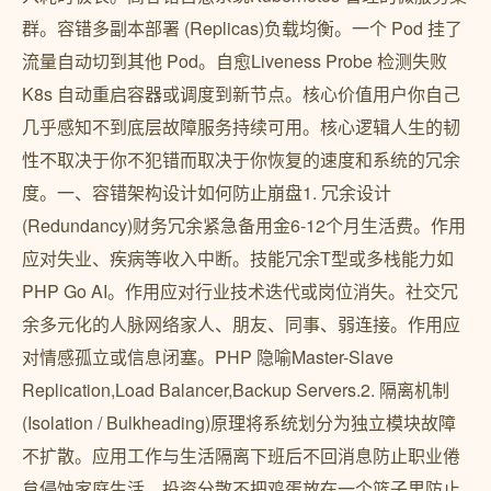
群。容错多副本部署 (Replicas)负载均衡。一个 Pod 挂了
流量自动切到其他 Pod。自愈Liveness Probe 检测失败
K8s 自动重启容器或调度到新节点。核心价值用户你自己
几乎感知不到底层故障服务持续可用。核心逻辑人生的韧
性不取决于你不犯错而取决于你恢复的速度和系统的冗余
度。一、容错架构设计如何防止崩盘1. 冗余设计
(Redundancy)财务冗余紧急备用金6-12个月生活费。作用
应对失业、疾病等收入中断。技能冗余T型或多栈能力如
PHP Go AI。作用应对行业技术迭代或岗位消失。社交冗
余多元化的人脉网络家人、朋友、同事、弱连接。作用应
对情感孤立或信息闭塞。PHP 隐喻Master-Slave
Replication,Load Balancer,Backup Servers.2. 隔离机制
(Isolation / Bulkheading)原理将系统划分为独立模块故障
不扩散。应用工作与生活隔离下班后不回消息防止职业倦
怠侵蚀家庭生活。投资分散不把鸡蛋放在一个篮子里防止