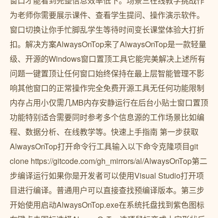
窗口才能看到完整信息效率低下。场景三在线教学挑战作
为老师你需要展示课件、查看学生提问、操作演示软件。
窗口切换让你手忙脚乱学生等待时间变长课堂体验大打折
扣。解决方案AlwaysOnTop来了AlwaysOnTop是一款轻量
级、开源的Windows窗口置顶工具它能完美解决上述所有
问题一键置顶让任何窗口始终保持在最上层智能管理不影
响其他窗口的正常操作完全免费开源工具无任何功能限制
内存占用小仅需几MB内存安静运行在后台小贴士窗口置顶
功能特别适合需要同时参考多个信息源的工作场景比如编
程、数据分析、在线教学等。快速上手指南 第一步获取
AlwaysOnTop打开命令行工具输入以下命令克隆项目git
clone https://gitcode.com/gh_mirrors/al/AlwaysOnTop第二
步编译运行如果你是开发者可以使用Visual Studio打开项
目进行编译。普通用户可以直接查找预编译版本。第三步
开始使用启动AlwaysOnTop.exe在系统托盘找到紫色图标