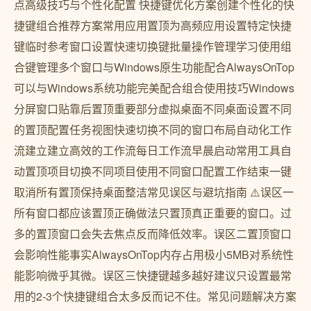
点高级技巧与个性化配置 快捷键优化方案创建个性化的快
捷键组合推荐方案常用应用置顶为高频应用设置特定快捷
键临时参考窗口设置快速切换键批量操作管理学习使用组
合键管理多个窗口与Windows原生功能配合AlwaysOnTop
可以与Windows系统功能完美配合组合使用技巧Windows
分屏窗口贴靠后置顶重要部分虚拟桌面不同桌面设置不同
的置顶配置任务视图快速切换不同的窗口布局自动化工作
流建立建立高效的工作流每日工作流早晨启动常用工具自
动置顶项目切换不同项目使用不同窗口配置工作结束一键
取消所有置顶保持桌面整洁常见误区与避坑指南 ⚠️误区一
所有窗口都应该置顶正确做法只置顶真正重要的窗口。过
多的置顶窗口会失去焦点反而降低效率。误区二置顶窗口
会影响性能事实AlwaysOnTop内存占用极小5MB对系统性
能影响微乎其微。误区三快捷键越多越好建议只设置最常
用的2-3个快捷键组合太多反而记不住。常见问题解决方案