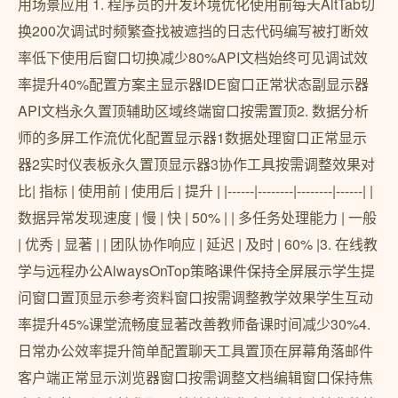
用场景应用 1. 程序员的开发环境优化使用前每天AltTab切
换200次调试时频繁查找被遮挡的日志代码编写被打断效
率低下使用后窗口切换减少80%API文档始终可见调试效
率提升40%配置方案主显示器IDE窗口正常状态副显示器
API文档永久置顶辅助区域终端窗口按需置顶2. 数据分析
师的多屏工作流优化配置显示器1数据处理窗口正常显示
器2实时仪表板永久置顶显示器3协作工具按需调整效果对
比| 指标 | 使用前 | 使用后 | 提升 | |------|--------|--------|------| |
数据异常发现速度 | 慢 | 快 | 50% | | 多任务处理能力 | 一般
| 优秀 | 显著 | | 团队协作响应 | 延迟 | 及时 | 60% |3. 在线教
学与远程办公AlwaysOnTop策略课件保持全屏展示学生提
问窗口置顶显示参考资料窗口按需调整教学效果学生互动
率提升45%课堂流畅度显著改善教师备课时间减少30%4.
日常办公效率提升简单配置聊天工具置顶在屏幕角落邮件
客户端正常显示浏览器窗口按需调整文档编辑窗口保持焦