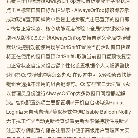
右键点击图标选择AlwaysOnTop选项鼠标变成十字形状后
点击目标窗口窗口标题栏显示 - AlwaysOnTop标识即表示
成功取消置顶同样简单重复上述步骤点击已置顶的窗口即
可恢复正常状态。核心功能深度体验 ✨全局快捷键效率倍
增器从版本0.5.0开始AlwaysOnTop支持自定义全局快捷键
默认快捷键功能使用场景CtrlShiftT置顶当前活动窗口快速
将正在使用的窗口置顶CtrlShiftU取消当前窗口置顶恢复窗
口正常状态自定义组合键个性化设置根据个人习惯调整快
速问答Q: 快捷键冲突怎么办A: 在设置中可以轻松修改快捷
键组合选择不常用的组合键即可。Q: 某些窗口无法置顶A:
以管理员身份运行AlwaysOnTop大多数窗口问题都能解
决。智能配置选项主要配置项✅开机自启动勾选Run at
Login每天自动启动✅静默模式勾选Disable Balloon Notify
无干扰工作✅自动更新检查设置更新频率保持软件最新✅
注册表存储配置存储在注册表中便于高级用户管理四大实