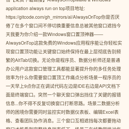
application always run on top项目地址:
https://gitcode.com/gh_mirrors/al/AlwaysOnTop你是否厌
倦了在多个窗口间不停切换重要信息总被其他窗口遮挡今
天我要为你介绍一款Windows窗口置顶神器——
AlwaysOnTop这款免费的Windows应用程序能让你轻松实
现窗口置顶功能让关键窗口始终保持在最上层彻底告别频
繁的AltTab切换。无论你是程序员、数据分析师还是普通
办公用户这款窗口管理工具都能显著提升你的多任务处理
效率为什么你需要窗口置顶工作痛点分析场景一程序员的
一天早上9点你正在调试代码左边是IDE右边是API文档下
面是终端窗口。突然一个聊天窗口弹出挡住了关键的报错
信息...你不得不反复切换窗口打断思路。场景二数据分析
师的困境你需要同时监控实时数据仪表板、编辑Excel表
格、查看团队协作消息。三个窗口互相遮挡每次都要拖动