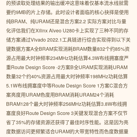
的预读取处理结果的输出缓冲这意味着仅基本流水线就需
要约9MB的片上存储。此时设计者面临的核心抉择是使用
纯BRAM、纯URAM还是混合方案2.2 实际方案对比与量
化评估我们在Xilinx Alveo U280卡上实现了三种不同的存
储方案通过Vivado 2022.1工具链进行综合实现得到以下关
键数据方案A全BRAM实现消耗BRAM数量832个约85%资
源占用最大时钟频率234MHz功耗估算4.3W布线拥塞度严
重Route Design Score -2方案B全URAM实现消耗URAM
数量32个约40%资源占用最大时钟频率198MHz功耗估算
5.1W布线拥塞度中等Route Design Score 1方案C混合方
案亮度用URAM色度用BRAM消耗URAM24个消耗
BRAM128个最大时钟频率256MHz功耗估算3.8W布线拥
塞度良好Route Design Score 3关键发现混合方案不仅节
省了35%的存储资源还获得了最佳时序性能。这是因为亮
度数据访问更频繁适合URAM的大带宽特性而色度数据量