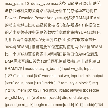
max_paths 10 -delay_type max这条Tcl命令可以列出所有
与存储器相关的关键路径功耗分析中的存储动态功耗在
Power - Detailed Power Analysis中比较BRAM与URAM
的动态功耗占比4. 高级优化技巧与陷阱规避4.1 数据位宽
的艺术视频处理中常见的数据位宽优化策略YUV422打包
将相邻两个像素的U/V分量打包存储可将存取效率提升
30%跨BRAM拼接当需要72位宽度时使用两个36位BRAM
比一个URAM更省资源非对称端口读端口设为64位满足
DMA需求写端口设为128位匹配传感器输出// 非对称端口
BRAM实例 module asym_bram ( input wr_clk, input
[127:0] din, input [9:0] waddr, input we, input rd_clk, output
[63:0] dout, input [10:0] raddr ); (* ram_style block *) reg
[127:0] mem [0:1023]; reg [63:0] rdata; always (posedge
wr_clk) begin if (we) mem[waddr] din; end always
(posedge rd_clk) begin rdata mem[raddr[10:1]][raddr[0]*64