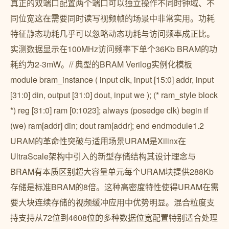
真正的双端口配置两个端口可以独立操作不同时钟域、不
同位宽这在需要同时读写视频帧的场景中非常实用。功耗
特征静态功耗几乎可以忽略动态功耗与访问频率成正比。
实测数据显示在100MHz访问频率下单个36Kb BRAM的功
耗约为2-3mW。// 典型的BRAM Verilog实例化模板
module bram_instance ( input clk, input [15:0] addr, input
[31:0] din, output [31:0] dout, input we ); (* ram_style block
*) reg [31:0] ram [0:1023]; always (posedge clk) begin if
(we) ram[addr] din; dout ram[addr]; end endmodule1.2
URAM的革命性突破与适用场景URAM是Xilinx在
UltraScale架构中引入的新型存储结构其设计理念与
BRAM有本质区别超大容量单元每个URAM块提供288Kb
存储是标准BRAM的8倍。这种高密度特性使得URAM在需
要大块连续存储的视频缓冲应用中优势明显。混合粒度支
持支持从72位到4608位的多种数据位宽配置特别适合处理