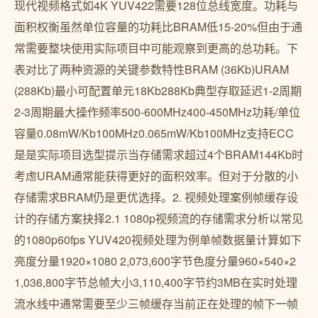
现代视频格式如4K YUV422需要128位总线宽度。功耗与
面积权衡虽然单位容量的功耗比BRAM低15-20%但由于通
常需要整块使用实际项目中可能观察到更高的总功耗。下
表对比了两种资源的关键参数特性BRAM (36Kb)URAM
(288Kb)最小可配置单元18Kb288Kb典型存取延迟1-2周期
2-3周期最大操作频率500-600MHz400-450MHz功耗/单位
容量0.08mW/Kb100MHz0.065mW/Kb100MHz支持ECC
是是实际项目选型提示当存储需求超过4个BRAM144Kb时
考虑URAM通常能获得更好的面积效率。但对于分散的小
存储需求BRAM仍是更优选择。2. 视频处理案例帧缓存设
计的存储方案抉择2.1 1080p视频流的存储需求分析以常见
的1080p60fps YUV420视频处理为例单帧数据量计算如下
亮度分量1920×1080 2,073,600字节色度分量960×540×2
1,036,800字节总帧大小3,110,400字节约3MB在实时处理
流水线中通常需要至少三帧缓存当前正在处理的帧下一帧