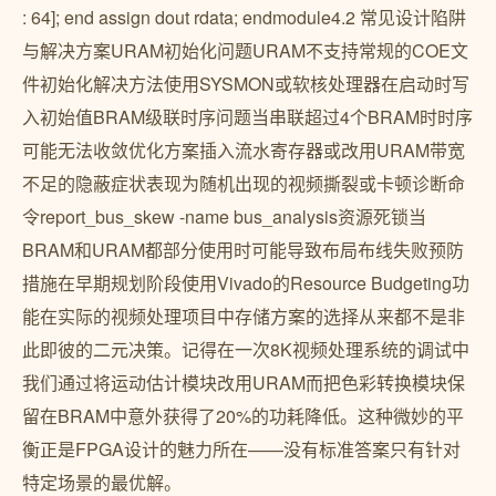
: 64]; end assign dout rdata; endmodule4.2 常见设计陷阱
与解决方案URAM初始化问题URAM不支持常规的COE文
件初始化解决方法使用SYSMON或软核处理器在启动时写
入初始值BRAM级联时序问题当串联超过4个BRAM时时序
可能无法收敛优化方案插入流水寄存器或改用URAM带宽
不足的隐蔽症状表现为随机出现的视频撕裂或卡顿诊断命
令report_bus_skew -name bus_analysis资源死锁当
BRAM和URAM都部分使用时可能导致布局布线失败预防
措施在早期规划阶段使用Vivado的Resource Budgeting功
能在实际的视频处理项目中存储方案的选择从来都不是非
此即彼的二元决策。记得在一次8K视频处理系统的调试中
我们通过将运动估计模块改用URAM而把色彩转换模块保
留在BRAM中意外获得了20%的功耗降低。这种微妙的平
衡正是FPGA设计的魅力所在——没有标准答案只有针对
特定场景的最优解。