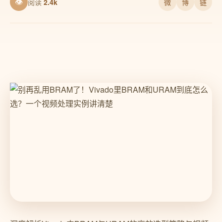
👁
阅读
2.4k
微
博
链