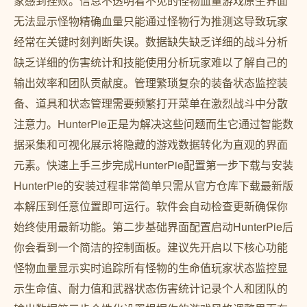
家感到挫败。信息不透明看不见的怪物血量游戏原生界面
无法显示怪物精确血量只能通过怪物行为推测这导致玩家
经常在关键时刻判断失误。数据缺失缺乏详细的战斗分析
缺乏详细的伤害统计和技能使用分析玩家难以了解自己的
输出效率和团队贡献度。管理繁琐复杂的装备状态监控装
备、道具和状态管理需要频繁打开菜单在激烈战斗中分散
注意力。HunterPie正是为解决这些问题而生它通过智能数
据采集和可视化展示将隐藏的游戏数据转化为直观的界面
元素。快速上手三步完成HunterPie配置第一步下载与安装
HunterPie的安装过程非常简单只需从官方仓库下载最新版
本解压到任意位置即可运行。软件会自动检查更新确保你
始终使用最新功能。第二步基础界面配置启动HunterPie后
你会看到一个简洁的控制面板。建议先开启以下核心功能
怪物血量显示实时追踪所有怪物的生命值玩家状态监控显
示生命值、耐力值和武器状态伤害统计记录个人和团队的