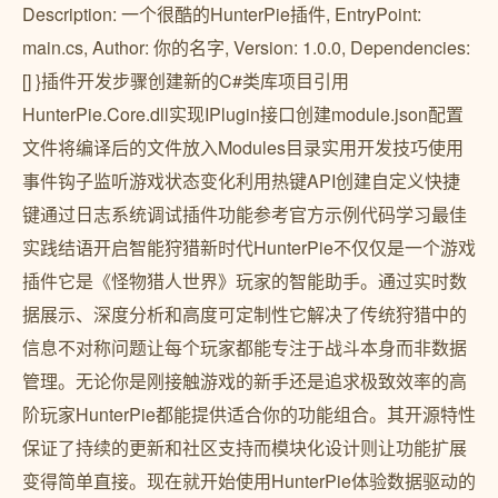
Description: 一个很酷的HunterPie插件, EntryPoint:
main.cs, Author: 你的名字, Version: 1.0.0, Dependencies:
[] }插件开发步骤创建新的C#类库项目引用
HunterPie.Core.dll实现IPlugin接口创建module.json配置
文件将编译后的文件放入Modules目录实用开发技巧使用
事件钩子监听游戏状态变化利用热键API创建自定义快捷
键通过日志系统调试插件功能参考官方示例代码学习最佳
实践结语开启智能狩猎新时代HunterPie不仅仅是一个游戏
插件它是《怪物猎人世界》玩家的智能助手。通过实时数
据展示、深度分析和高度可定制性它解决了传统狩猎中的
信息不对称问题让每个玩家都能专注于战斗本身而非数据
管理。无论你是刚接触游戏的新手还是追求极致效率的高
阶玩家HunterPie都能提供适合你的功能组合。其开源特性
保证了持续的更新和社区支持而模块化设计则让功能扩展
变得简单直接。现在就开始使用HunterPie体验数据驱动的