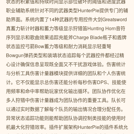
状态的积累值和持续时间显示部位破坏的阈值和进度武器
职业辅助系统针对不同的武器类型HunterPie提供专门的辅
助界面。系统内置了14种武器的专用控件大剑Greatsword
真蓄力斩计时器和蓄力等级显示狩猎笛Hunting Horn音符
序列显示和歌曲效果追踪充能斧Charge Blade瓶子和盾牌
状态监控弓箭Bow蓄力等级和耐力消耗显示轻重弩
Bowgun弹药类型和装填状态追踪每个武器控件都经过精
心设计确保信息呈现既全面又不干扰游戏体验。伤害统计
与分析工具伤害计量器模块提供详细的团队和个人伤害统
计。它不仅能显示总伤害还能分析每秒伤害DPS、技能使
用频率和命中率帮助玩家优化输出循环。团队协作优化在
多人狩猎中伤害计量器成为团队协作的重要工具。队长可
以通过实时数据了解每个队员的输出情况合理分配任务。
异常状态追踪功能则能帮助团队协调控制类技能的使用时
机最大化狩猎效率。插件扩展架构HunterPie的插件系统允