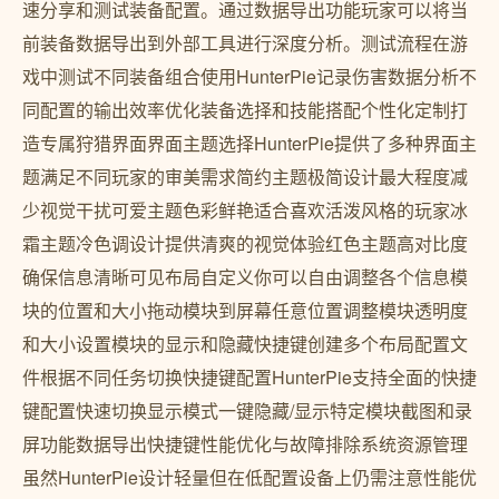
速分享和测试装备配置。通过数据导出功能玩家可以将当
前装备数据导出到外部工具进行深度分析。测试流程在游
戏中测试不同装备组合使用HunterPie记录伤害数据分析不
同配置的输出效率优化装备选择和技能搭配个性化定制打
造专属狩猎界面界面主题选择HunterPie提供了多种界面主
题满足不同玩家的审美需求简约主题极简设计最大程度减
少视觉干扰可爱主题色彩鲜艳适合喜欢活泼风格的玩家冰
霜主题冷色调设计提供清爽的视觉体验红色主题高对比度
确保信息清晰可见布局自定义你可以自由调整各个信息模
块的位置和大小拖动模块到屏幕任意位置调整模块透明度
和大小设置模块的显示和隐藏快捷键创建多个布局配置文
件根据不同任务切换快捷键配置HunterPie支持全面的快捷
键配置快速切换显示模式一键隐藏/显示特定模块截图和录
屏功能数据导出快捷键性能优化与故障排除系统资源管理
虽然HunterPie设计轻量但在低配置设备上仍需注意性能优