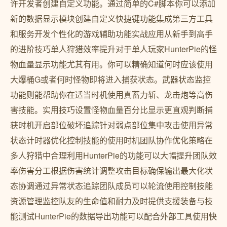
许开发者创建自定义功能。通过简单的C#脚本你可以添加
新的数据显示模块创建自定义快捷键功能集成第三方工具
和服务开发个性化的游戏辅助功能实战应用从新手到高手
的进阶技巧单人狩猎效率提升对于单人玩家HunterPie的怪
物血量显示功能尤其有用。你可以精确知道何时应该使用
大爆桶G或者何时怪物即将进入捕获状态。武器状态监控
功能则能帮助你在适当时机使用真蓄力斩、龙击炮等高伤
害技能。实用技巧设置怪物血量百分比显示更直观判断捕
获时机开启部位破坏追踪针对弱点部位集中攻击使用异常
状态计时器优化控制技能的使用时机团队协作优化策略在
多人狩猎中合理利用HunterPie的功能可以大幅提升团队效
率伤害分工根据伤害统计调整攻击目标确保输出最大化状
态协调通过异常状态追踪团队成员可以轮流使用控制技能
资源管理监控队友的生命值和耐力及时提供支援装备与技
能测试HunterPie的数据导出功能可以配合外部工具使用快