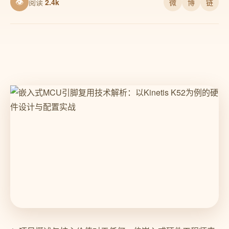
👁
阅读
2.4k
微
博
链