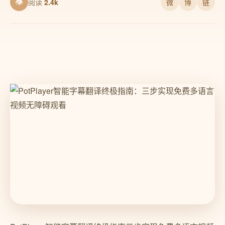
👁
阅读
2.4k
微
博
链