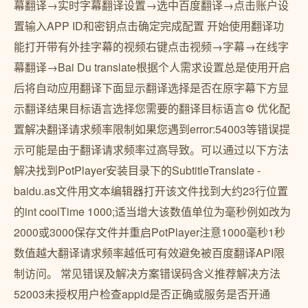
幕翻译→实时字幕翻译设置→选中百度翻译→点击账户设
置输入APP ID和密钥点击确定完成配置 开始使用翻译功
能打开带有外挂字幕的视频右键点击视频→字幕→在线字
幕翻译→Bai Du translate根据个人需求设置总是使用开启
后将自动应用翻译下面显示翻译选择是否在原字幕下方显
示翻译结果目标语言选择您需要的翻译目标语言⚙️ 优化配
置解决翻译请求频率限制如果您遇到error:54003等错误提
示可能是由于翻译请求频率过高导致。可以通过以下方法
解决找到PotPlayer安装目录下的SubtitleTranslate -
baidu.as文件用文本编辑器打开该文件找到大约23行位置
的int coolTime 1000;适当增大该数值单位为毫秒例如改为
2000或3000保存文件并重启PotPlayer注意1000毫秒1秒
数值越大翻译请求频率越低可有效避免被百度翻译API限
制访问。️ 常见错误及解决方案错误码含义推荐解决方法
52003未授权用户检查appid是否正确或服务是否开通