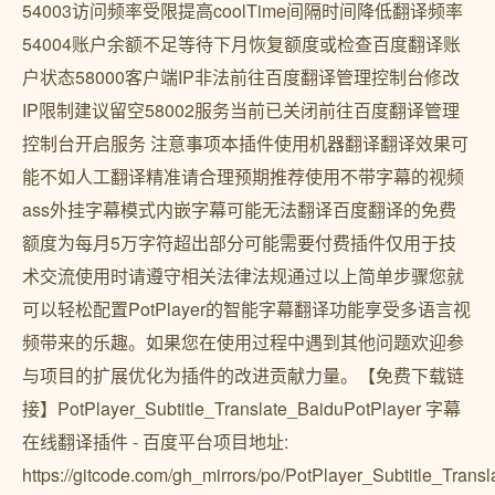
54003访问频率受限提高coolTime间隔时间降低翻译频率
54004账户余额不足等待下月恢复额度或检查百度翻译账
户状态58000客户端IP非法前往百度翻译管理控制台修改
IP限制建议留空58002服务当前已关闭前往百度翻译管理
控制台开启服务 注意事项本插件使用机器翻译翻译效果可
能不如人工翻译精准请合理预期推荐使用不带字幕的视频
ass外挂字幕模式内嵌字幕可能无法翻译百度翻译的免费
额度为每月5万字符超出部分可能需要付费插件仅用于技
术交流使用时请遵守相关法律法规通过以上简单步骤您就
可以轻松配置PotPlayer的智能字幕翻译功能享受多语言视
频带来的乐趣。如果您在使用过程中遇到其他问题欢迎参
与项目的扩展优化为插件的改进贡献力量。【免费下载链
接】PotPlayer_Subtitle_Translate_BaiduPotPlayer 字幕
在线翻译插件 - 百度平台项目地址:
https://gitcode.com/gh_mirrors/po/PotPlayer_Subtitle_Trans