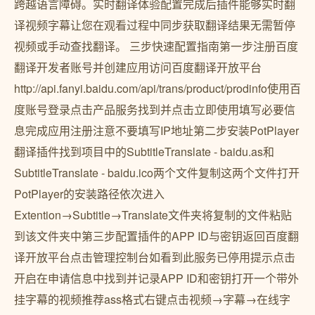
跨越语言障碍。实时翻译体验配置完成后插件能够实时翻
译视频字幕让您在观看过程中同步获取翻译结果无需暂停
视频或手动查找翻译。 三步快速配置指南第一步注册百度
翻译开发者账号并创建应用访问百度翻译开放平台
http://api.fanyi.baidu.com/api/trans/product/prodinfo使用百
度账号登录点击产品服务找到并点击立即使用填写必要信
息完成应用注册注意不要填写IP地址第二步安装PotPlayer
翻译插件找到项目中的SubtitleTranslate - baidu.as和
SubtitleTranslate - baidu.ico两个文件复制这两个文件打开
PotPlayer的安装路径依次进入
Extention→Subtitle→Translate文件夹将复制的文件粘贴
到该文件夹中第三步配置插件的APP ID与密钥返回百度翻
译开放平台点击管理控制台如看到此服务已停用提示点击
开启在申请信息中找到并记录APP ID和密钥打开一个带外
挂字幕的视频推荐ass格式右键点击视频→字幕→在线字