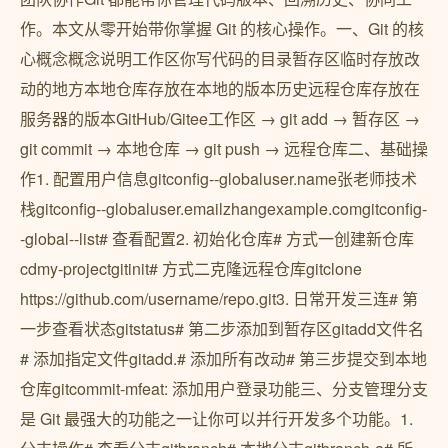
作。本文从零开始带你掌握 Git 的核心操作。一、Git 的核
心概念概念说明工作区你写代码的目录暂存区临时存放改
动的地方本地仓库存放在本地的版本历史远程仓库存放在
服务器的版本GitHub/Gitee工作区 → git add → 暂存区 →
git commit → 本地仓库 → git push → 远程仓库二、基础操
作1. 配置用户信息gitconfig--globaluser.name张老师技术
栈gitconfig--globaluser.emailzhangexample.comgitconfig-
-global--list# 查看配置2. 初始化仓库# 方式一创建新仓库
cdmy-projectgitinit# 方式二克隆远程仓库gitclone
https://github.com/username/repo.git3. 日常开发三连# 第
一步查看状态gitstatus# 第二步添加到暂存区gitadd文件名
# 添加指定文件gitadd.# 添加所有改动# 第三步提交到本地
仓库gitcommit-mfeat: 添加用户登录功能三、分支管理分支
是 Git 最强大的功能之一让你可以并行开发多个功能。1.