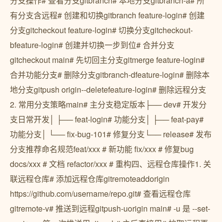
分支操作# 查看分支gitbranch# 本地分支gitbranch-a# 所
有分支含远程# 创建和切换gitbranch feature-login# 创建
分支gitcheckout feature-login# 切换分支gitcheckout-
bfeature-login# 创建并切换一步到位# 合并分支
gitcheckout main# 先切回主分支gitmerge feature-login#
合并功能分支# 删除分支gitbranch-dfeature-login# 删除本
地分支gitpush origin--deletefeature-login# 删除远程分支
2. 常用分支策略main# 主分支稳定版本├── dev# 开发分
支日常开发│ ├── feat-login# 功能分支│ ├── feat-pay#
功能分支│ └── fix-bug-101# 修复分支└── release# 发布
分支推荐命名规范feat/xxx # 新功能 fix/xxx # 修复bug
docs/xxx # 文档 refactor/xxx # 重构四、远程仓库操作1. 关
联远程仓库# 添加远程仓库gitremoteaddorigin
https://github.com/username/repo.git# 查看远程仓库
gitremote-v# 推送到远程gitpush-uorigin main# -u 是 --set-