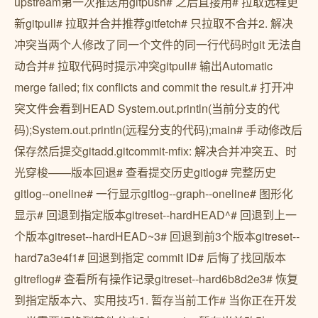
upstream第一次推送用gitpush# 之后直接用# 拉取远程更
新gitpull# 拉取并合并推荐gitfetch# 只拉取不合并2. 解决
冲突当两个人修改了同一个文件的同一行代码时git 无法自
动合并# 拉取代码时提示冲突gitpull# 输出Automatic
merge failed; fix conflicts and commit the result.# 打开冲
突文件会看到HEAD System.out.println(当前分支的代
码);System.out.println(远程分支的代码);main# 手动修改后
保存然后提交gitadd.gitcommit-mfix: 解决合并冲突五、时
光穿梭——版本回退# 查看提交历史gitlog# 完整历史
gitlog--oneline# 一行显示gitlog--graph--oneline# 图形化
显示# 回退到指定版本gitreset--hardHEAD^# 回退到上一
个版本gitreset--hardHEAD~3# 回退到前3个版本gitreset--
hard7a3e4f1# 回退到指定 commit ID# 后悔了找回版本
gitreflog# 查看所有操作记录gitreset--hard6b8d2e3# 恢复
到指定版本六、实用技巧1. 暂存当前工作# 当你正在开发