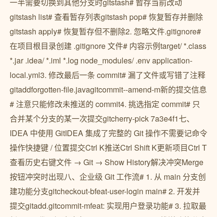
一半需要切换到其他分支时gitstash# 暂存当前改动
gitstash list# 查看暂存列表gitstash pop# 恢复暂存并删除
gitstash apply# 恢复暂存但不删除2. 忽略文件.gitignore#
在项目根目录创建 .gitignore 文件# 内容示例target/ *.class
*.jar .idea/ *.iml *.log node_modules/ .env application-
local.yml3. 修改最后一条 commit# 漏了文件或写错了注释
gitaddforgotten-file.javagitcommit--amend-m新的提交信息
# 注意只能修改未推送的 commit4. 挑选指定 commit# 只
合并某个分支的某一次提交gitcherry-pick 7a3e4f1七、
IDEA 中使用 GitIDEA 集成了完整的 Git 操作不需要记命令
操作快捷键 / 位置提交Ctrl K推送Ctrl Shift K更新项目Ctrl T
查看历史右键文件 → Git → Show History解决冲突Merge
按钮冲突时出现八、企业级 Git 工作流# 1. 从 main 分支创
建功能分支gitcheckout-bfeat-user-login main# 2. 开发并
提交gitadd.gitcommit-mfeat: 实现用户登录功能# 3. 拉取最