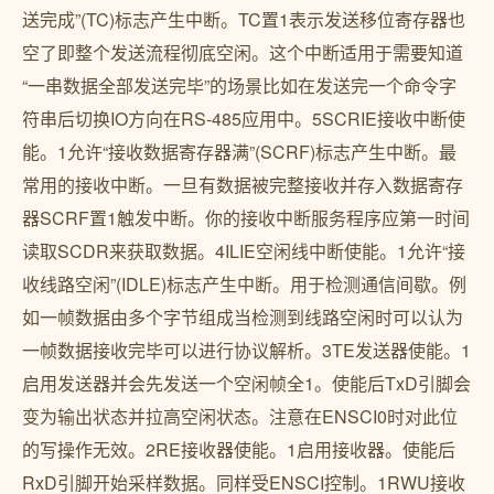
送完成”(TC)标志产生中断。TC置1表示发送移位寄存器也
空了即整个发送流程彻底空闲。这个中断适用于需要知道
“一串数据全部发送完毕”的场景比如在发送完一个命令字
符串后切换IO方向在RS-485应用中。5SCRIE接收中断使
能。1允许“接收数据寄存器满”(SCRF)标志产生中断。最
常用的接收中断。一旦有数据被完整接收并存入数据寄存
器SCRF置1触发中断。你的接收中断服务程序应第一时间
读取SCDR来获取数据。4ILIE空闲线中断使能。1允许“接
收线路空闲”(IDLE)标志产生中断。用于检测通信间歇。例
如一帧数据由多个字节组成当检测到线路空闲时可以认为
一帧数据接收完毕可以进行协议解析。3TE发送器使能。1
启用发送器并会先发送一个空闲帧全1。使能后TxD引脚会
变为输出状态并拉高空闲状态。注意在ENSCI0时对此位
的写操作无效。2RE接收器使能。1启用接收器。使能后
RxD引脚开始采样数据。同样受ENSCI控制。1RWU接收