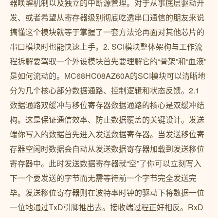
器唤醒机制以及独立的中断源管理。对于从事底层驱动开
发、或者希望从寄存器级别彻底吃透串口通信的朋友来说
搞懂这个模块就等于掌握了一套方法论再面对其他芯片的
串口模块时也能快速上手。2. SCI模块整体架构与工作流
程拆解要驾驭一个外设模块首先要理解它的“骨架”和“血液”
是如何流动的。MC68HC08AZ60A的SCI模块可以清晰地
分为几个核心部分数据通路、控制逻辑和状态反馈。2.1
数据通路双缓冲与移位寄存器数据通路的核心是双缓冲结
构。这是保证通信效率、防止数据覆盖的关键设计。发送
端你写入的数据首先进入发送数据寄存器。当发送移位寄
存器空闲时数据会自动从发送数据寄存器加载到发送移位
寄存器中。此时发送数据寄存器就“空”了你可以立刻写入
下一个要发送的字节而无需等待前一个字节完全发送完
毕。发送移位寄存器则在波特率时钟的驱动下将数据一位
一位地通过TxD引脚推出去。接收端过程正好相反。RxD