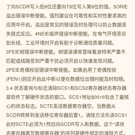
了向SCDR写入低8位还要向T8位写入第9位的值。5ORIE
溢出错误中断使能。强烈建议在可靠性和实时性要求高的
应用中开启。溢出是常见的错误及时处理可以防止数据丢
失链式反应。4NEIE噪声错误中断使能。在电气环境恶劣
如长线、工业环境时开启有助于诊断通信质量问题。
3FEIE帧错误中断使能。帧错误通常意味着波特率严重不
匹配或线路受到严重干扰必须开启以快速发现问题。
2PEIE奇偶校验错误中断使能。如果启用了奇偶校验
(PEN1)则应开启此中断以便在数据位出错时能及时知晓。
3.4 状态查询与标志清除SCS1和SCS2寄存器状态寄存器
是软件了解硬件状态的窗口。SCS1地址$0016包含了最核
心的状态标志。SCTE发送数据寄存器空。当数据从
SCDR转移到发送移位寄存器后置1。清除方法先读SCS1
此时SCTE必须为1然后向SCDR写入新数据。这个“读状
态寄存器再写数据寄存器”的序列是硬件规定的清除方式。