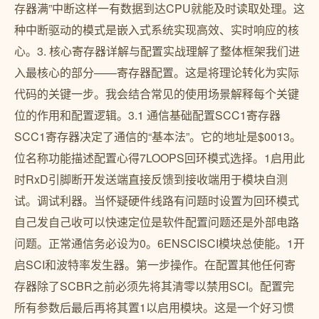
存器满”中断这样一有数据到达CPU就能及时读取处理。这
种中断驱动的模式是嵌入式系统实现高效、实时响应的核
心。3. 核心寄存器详解与配置实战理解了整体框架我们进
入最核心的部分——寄存器配置。这是将理论转化为实际
代码的关键一步。我会结合常见的使用场景解释每个关键
位的作用和配置逻辑。3.1 通信基础配置SCC1寄存器
SCC1寄存器决定了通信的“基本法”。它的地址是$0013。
位名称功能描述配置心得7LOOPS回环模式选择。1启用此
时RxD引脚断开发送端直接反馈到接收端用于模块自测
试。调试利器。当怀疑硬件线路有问题时设置为回环模式
自己发自己收可以快速定位是软件配置问题还是外部电路
问题。正常通信务必设为0。6ENSCISCI模块总使能。1开
启SCI和波特率发生器。第一步操作。在配置其他任何寄
存器除了SCBR之前必须先将其清零以禁用SCI。配置完
所有参数后最后再将其置1以启用模块。这是一个好习惯