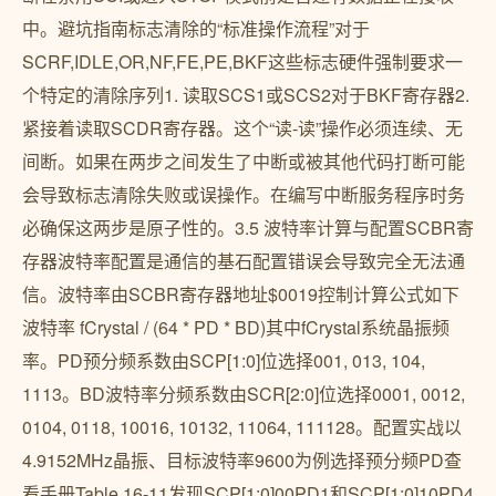
中。避坑指南标志清除的“标准操作流程”对于
SCRF,IDLE,OR,NF,FE,PE,BKF这些标志硬件强制要求一
个特定的清除序列1. 读取SCS1或SCS2对于BKF寄存器2.
紧接着读取SCDR寄存器。这个“读-读”操作必须连续、无
间断。如果在两步之间发生了中断或被其他代码打断可能
会导致标志清除失败或误操作。在编写中断服务程序时务
必确保这两步是原子性的。3.5 波特率计算与配置SCBR寄
存器波特率配置是通信的基石配置错误会导致完全无法通
信。波特率由SCBR寄存器地址$0019控制计算公式如下
波特率 fCrystal / (64 * PD * BD)其中fCrystal系统晶振频
率。PD预分频系数由SCP[1:0]位选择001, 013, 104,
1113。BD波特率分频系数由SCR[2:0]位选择0001, 0012,
0104, 0118, 10016, 10132, 11064, 111128。配置实战以
4.9152MHz晶振、目标波特率9600为例选择预分频PD查
看手册Table 16-11发现SCP[1:0]00PD1和SCP[1:0]10PD4