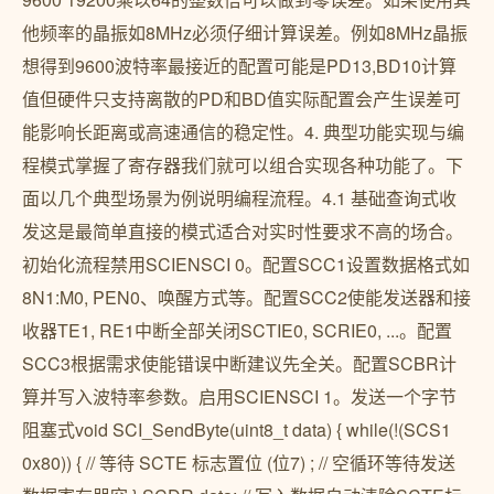
他频率的晶振如8MHz必须仔细计算误差。例如8MHz晶振
想得到9600波特率最接近的配置可能是PD13,BD10计算
值但硬件只支持离散的PD和BD值实际配置会产生误差可
能影响长距离或高速通信的稳定性。4. 典型功能实现与编
程模式掌握了寄存器我们就可以组合实现各种功能了。下
面以几个典型场景为例说明编程流程。4.1 基础查询式收
发这是最简单直接的模式适合对实时性要求不高的场合。
初始化流程禁用SCIENSCI 0。配置SCC1设置数据格式如
8N1:M0, PEN0、唤醒方式等。配置SCC2使能发送器和接
收器TE1, RE1中断全部关闭SCTIE0, SCRIE0, ...。配置
SCC3根据需求使能错误中断建议先全关。配置SCBR计
算并写入波特率参数。启用SCIENSCI 1。发送一个字节
阻塞式void SCI_SendByte(uint8_t data) { while(!(SCS1
0x80)) { // 等待 SCTE 标志置位 (位7) ; // 空循环等待发送