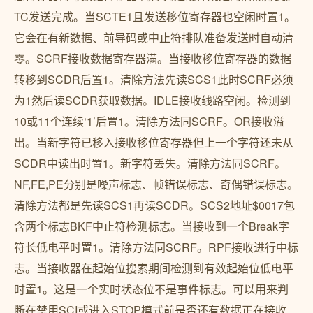
TC发送完成。当SCTE1且发送移位寄存器也空闲时置1。
它会在有新数据、前导码或中止符排队准备发送时自动清
零。SCRF接收数据寄存器满。当接收移位寄存器的数据
转移到SCDR后置1。清除方法先读SCS1此时SCRF必须
为1然后读SCDR获取数据。IDLE接收线路空闲。检测到
10或11个连续‘1’后置1。清除方法同SCRF。OR接收溢
出。当新字符已移入接收移位寄存器但上一个字符还未从
SCDR中读出时置1。新字符丢失。清除方法同SCRF。
NF,FE,PE分别是噪声标志、帧错误标志、奇偶错误标志。
清除方法都是先读SCS1再读SCDR。SCS2地址$0017包
含两个标志BKF中止符检测标志。当接收到一个Break字
符长低电平时置1。清除方法同SCRF。RPF接收进行中标
志。当接收器在起始位搜索期间检测到有效起始位低电平
时置1。这是一个实时状态位不是事件标志。可以用来判
断在禁用SCI或进入STOP模式前是否还有数据正在接收