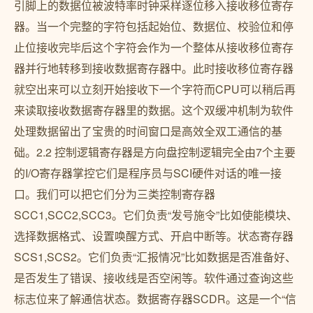
引脚上的数据位被波特率时钟采样逐位移入接收移位寄存
器。当一个完整的字符包括起始位、数据位、校验位和停
止位接收完毕后这个字符会作为一个整体从接收移位寄存
器并行地转移到接收数据寄存器中。此时接收移位寄存器
就空出来可以立刻开始接收下一个字符而CPU可以稍后再
来读取接收数据寄存器里的数据。这个双缓冲机制为软件
处理数据留出了宝贵的时间窗口是高效全双工通信的基
础。2.2 控制逻辑寄存器是方向盘控制逻辑完全由7个主要
的I/O寄存器掌控它们是程序员与SCI硬件对话的唯一接
口。我们可以把它们分为三类控制寄存器
SCC1,SCC2,SCC3。它们负责“发号施令”比如使能模块、
选择数据格式、设置唤醒方式、开启中断等。状态寄存器
SCS1,SCS2。它们负责“汇报情况”比如数据是否准备好、
是否发生了错误、接收线是否空闲等。软件通过查询这些
标志位来了解通信状态。数据寄存器SCDR。这是一个“信