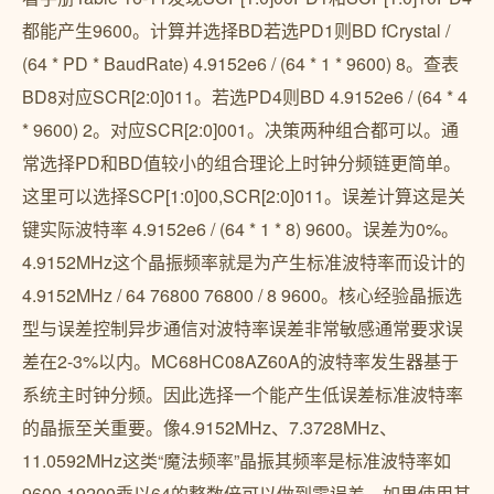
都能产生9600。计算并选择BD若选PD1则BD fCrystal /
(64 * PD * BaudRate) 4.9152e6 / (64 * 1 * 9600) 8。查表
BD8对应SCR[2:0]011。若选PD4则BD 4.9152e6 / (64 * 4
* 9600) 2。对应SCR[2:0]001。决策两种组合都可以。通
常选择PD和BD值较小的组合理论上时钟分频链更简单。
这里可以选择SCP[1:0]00,SCR[2:0]011。误差计算这是关
键实际波特率 4.9152e6 / (64 * 1 * 8) 9600。误差为0%。
4.9152MHz这个晶振频率就是为产生标准波特率而设计的
4.9152MHz / 64 76800 76800 / 8 9600。核心经验晶振选
型与误差控制异步通信对波特率误差非常敏感通常要求误
差在2-3%以内。MC68HC08AZ60A的波特率发生器基于
系统主时钟分频。因此选择一个能产生低误差标准波特率
的晶振至关重要。像4.9152MHz、7.3728MHz、
11.0592MHz这类“魔法频率”晶振其频率是标准波特率如
9600 19200乘以64的整数倍可以做到零误差。如果使用其