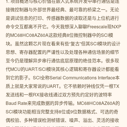
1. 项目概述与核心价值在嵌入式系统开发中串行通信是连
接微控制器与外部世界最经典、最可靠的桥梁之一。无论
是调试信息的打印、传感器数据的读取还是与上位机进行
命令交互都离不开它。今天我想深入聊聊Freescale现NXP
的MC68HC08AZ60A这款经典8位微控制器中的SCI模
块。虽然这颗芯片现在看来有些“复古”但其SCI模块的设计
思想、寄存器配置的严谨性以及处理各种通信场景的细节
至今仍是理解异步串行通信底层原理的绝佳范本。很多现
代MCU的UART/SCI模块其核心逻辑和寄存器设计都能看
到它的影子。SCI全称Serial Communications Interface本
质上就是大家常说的UART。它不依赖时钟线仅凭一根TX
发送线和一根RX接收线通过双方预先约定好的波特率
Baud Rate来完成数据的异步传输。MC68HC08AZ60A的
SCI模块功能相当完整支持8位或9位数据格式、可选的奇
偶校验、多种错误检测帧错误、噪声、溢出、灵活的接收