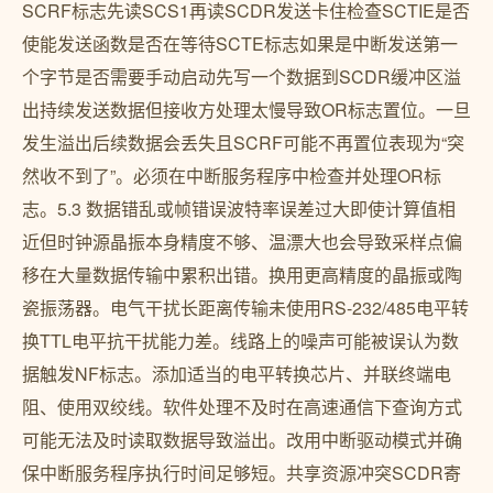
SCRF标志先读SCS1再读SCDR发送卡住检查SCTIE是否
使能发送函数是否在等待SCTE标志如果是中断发送第一
个字节是否需要手动启动先写一个数据到SCDR缓冲区溢
出持续发送数据但接收方处理太慢导致OR标志置位。一旦
发生溢出后续数据会丢失且SCRF可能不再置位表现为“突
然收不到了”。必须在中断服务程序中检查并处理OR标
志。5.3 数据错乱或帧错误波特率误差过大即使计算值相
近但时钟源晶振本身精度不够、温漂大也会导致采样点偏
移在大量数据传输中累积出错。换用更高精度的晶振或陶
瓷振荡器。电气干扰长距离传输未使用RS-232/485电平转
换TTL电平抗干扰能力差。线路上的噪声可能被误认为数
据触发NF标志。添加适当的电平转换芯片、并联终端电
阻、使用双绞线。软件处理不及时在高速通信下查询方式
可能无法及时读取数据导致溢出。改用中断驱动模式并确
保中断服务程序执行时间足够短。共享资源冲突SCDR寄