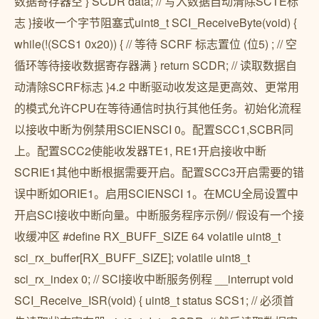
数据寄存器空 } SCDR data; // 写入数据自动清除SCTE标
志 }接收一个字节阻塞式uint8_t SCI_ReceiveByte(void) {
while(!(SCS1 0x20)) { // 等待 SCRF 标志置位 (位5) ; // 空
循环等待接收数据寄存器满 } return SCDR; // 读取数据自
动清除SCRF标志 }4.2 中断驱动收发这是更高效、更常用
的模式允许CPU在等待通信时执行其他任务。初始化流程
以接收中断为例禁用SCIENSCI 0。配置SCC1,SCBR同
上。配置SCC2使能收发器TE1, RE1开启接收中断
SCRIE1其他中断根据需要开启。配置SCC3开启需要的错
误中断如ORIE1。启用SCIENSCI 1。在MCU全局设置中
开启SCI接收中断向量。中断服务程序示例// 假设有一个接
收缓冲区 #define RX_BUFF_SIZE 64 volatile uint8_t
sci_rx_buffer[RX_BUFF_SIZE]; volatile uint8_t
sci_rx_index 0; // SCI接收中断服务例程 __interrupt void
SCI_Receive_ISR(void) { uint8_t status SCS1; // 必须首