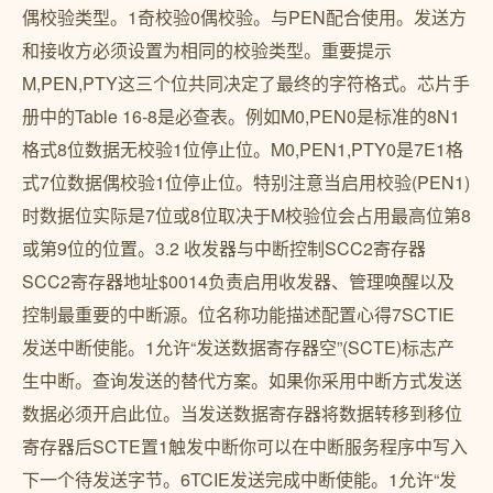
偶校验类型。1奇校验0偶校验。与PEN配合使用。发送方
和接收方必须设置为相同的校验类型。重要提示
M,PEN,PTY这三个位共同决定了最终的字符格式。芯片手
册中的Table 16-8是必查表。例如M0,PEN0是标准的8N1
格式8位数据无校验1位停止位。M0,PEN1,PTY0是7E1格
式7位数据偶校验1位停止位。特别注意当启用校验(PEN1)
时数据位实际是7位或8位取决于M校验位会占用最高位第8
或第9位的位置。3.2 收发器与中断控制SCC2寄存器
SCC2寄存器地址$0014负责启用收发器、管理唤醒以及
控制最重要的中断源。位名称功能描述配置心得7SCTIE
发送中断使能。1允许“发送数据寄存器空”(SCTE)标志产
生中断。查询发送的替代方案。如果你采用中断方式发送
数据必须开启此位。当发送数据寄存器将数据转移到移位
寄存器后SCTE置1触发中断你可以在中断服务程序中写入
下一个待发送字节。6TCIE发送完成中断使能。1允许“发