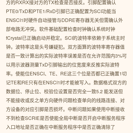
方的RXRX接对方的TX检查是否接反。引脚配置确认
PTE0/TxD和PTE1/RxD引脚已正确配置为SCI功能当
ENSCI1时硬件自动接管与DDRE寄存器无关但需确认外
部电路无冲突。软件基础配置检查时钟确认系统时钟
fCrystal已正确启动并稳定。SCI的波特率依赖于系统主时
钟。波特率这是头号嫌疑犯。双方面算的波特率寄存器值
是否一致计算出的实际波特率误差是否在允许范围内3%可
以用示波器测量TxD引脚输出的位宽度来反推实际波特
率。使能位ENSCI、TE、RE这三个位是否都已正确置1切
记TE和RE只有在ENSCI1时才能被写入。数据格式双方的
数据位、停止位、校验位设置是否完全一致5.2 能发送但
不能接收或反之单方向硬件问题检查单向的线路连接、对
方设备的对应引脚是否损坏。中断问题如果使用中断接收
不到检查SCRIE是否使能全局中断是否开启中断服务程序
入口地址是否正确在中断服务程序中是否正确清除了