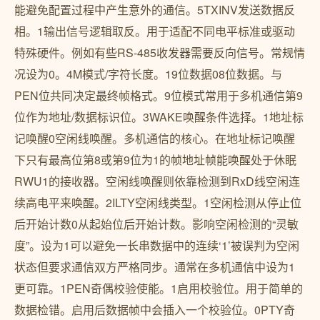
能避免配置过程中产生意外的通信。5TXINV发送数据反
相。1输出信号逻辑取反。用于适配不同电平标准或驱动
特殊硬件。例如有些RS-485收发器需要反向信号。常规情
况设为0。4M模式/字符长度。19位数据08位数据。与
PEN位共同决定最终帧格式。9位模式常用于多机通信第9
位作为地址/数据标识位。3WAKE唤醒条件选择。1地址标
记唤醒0空闲线唤醒。多机通信的核心。在地址标记唤醒
下只有最高位第8或第9位为1的帧地址帧能唤醒处于休眠
RWU1的接收器。空闲线唤醒则依靠检测到RxD线空闲连
续高电平来唤醒。2ILTY空闲线类型。1空闲检测从停止位
后开始计数0从起始位后开始计数。影响空闲检测的“灵敏
度”。设为1可以避免一长串数据中的连续‘1’被误判为空闲
状态但要求通信双方严格同步。通常在多机通信中设为1
更可靠。1PEN奇偶校验使能。1启用校验位。用于简单的
数据检错。启用后数据帧中会插入一个校验位。0PTY奇