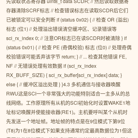
先读取状态寄存器 uint8_t data SCDR; // 然后读取数据寄
存器清除SCRF标志 // 检查错误标志在读取SCDR后它们
已被锁定可以安全判断 if (status 0x02) { // 检查 OR (溢出)
标志 (位1) // 处理溢出错误清空缓冲区、记录错误等
sci_rx_index 0; // 注意OR标志已在读SCDR时被清除 } if
(status 0x01) { // 检查 PE (奇偶校验) 标志 (位0) // 处理奇偶
校验错误可能丢弃该字节 return; } // ... 检查其他错误 FE,
NF // 无错误处理有效数据 if (sci_rx_index
RX_BUFF_SIZE) { sci_rx_buffer[sci_rx_index] data; }
else { // 缓冲区溢出处理 } }4.3 多机通信与接收器唤醒
RWU这是SCI一个非常强大的功能特别适合一主多从的总
线网络。工作原理所有从机的SCI初始化时设置WAKE1地
址标记唤醒并使能接收器(RE1)。主机要呼叫某个从机时
先发送一个地址帧。地址帧的特点是在9位模式下第9位
(T8)为1在8位模式下如果支持通常约定最高数据位为1但这