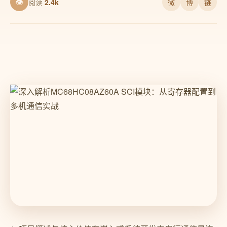
👁
阅读
2.4k
微
博
链