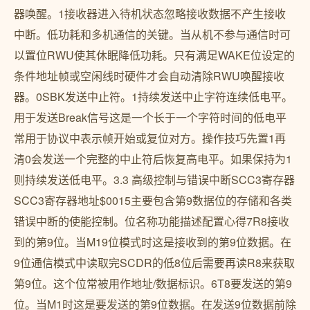
器唤醒。1接收器进入待机状态忽略接收数据不产生接收
中断。低功耗和多机通信的关键。当从机不参与通信时可
以置位RWU使其休眠降低功耗。只有满足WAKE位设定的
条件地址帧或空闲线时硬件才会自动清除RWU唤醒接收
器。0SBK发送中止符。1持续发送中止字符连续低电平。
用于发送Break信号这是一个长于一个字符时间的低电平
常用于协议中表示帧开始或复位对方。操作技巧先置1再
清0会发送一个完整的中止符后恢复高电平。如果保持为1
则持续发送低电平。3.3 高级控制与错误中断SCC3寄存器
SCC3寄存器地址$0015主要包含第9数据位的存储和各类
错误中断的使能控制。位名称功能描述配置心得7R8接收
到的第9位。当M19位模式时这是接收到的第9位数据。在
9位通信模式中读取完SCDR的低8位后需要再读R8来获取
第9位。这个位常被用作地址/数据标识。6T8要发送的第9
位。当M1时这是要发送的第9位数据。在发送9位数据前除