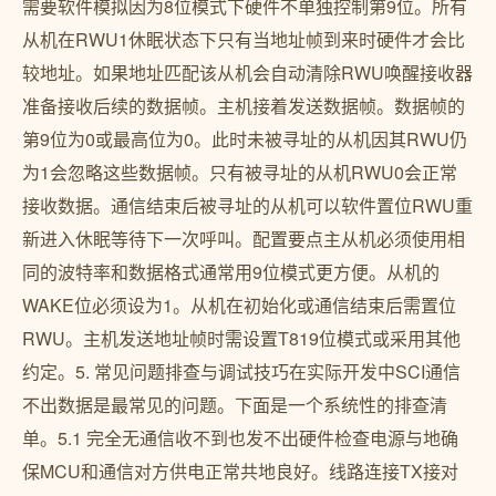
需要软件模拟因为8位模式下硬件不单独控制第9位。所有
从机在RWU1休眠状态下只有当地址帧到来时硬件才会比
较地址。如果地址匹配该从机会自动清除RWU唤醒接收器
准备接收后续的数据帧。主机接着发送数据帧。数据帧的
第9位为0或最高位为0。此时未被寻址的从机因其RWU仍
为1会忽略这些数据帧。只有被寻址的从机RWU0会正常
接收数据。通信结束后被寻址的从机可以软件置位RWU重
新进入休眠等待下一次呼叫。配置要点主从机必须使用相
同的波特率和数据格式通常用9位模式更方便。从机的
WAKE位必须设为1。从机在初始化或通信结束后需置位
RWU。主机发送地址帧时需设置T819位模式或采用其他
约定。5. 常见问题排查与调试技巧在实际开发中SCI通信
不出数据是最常见的问题。下面是一个系统性的排查清
单。5.1 完全无通信收不到也发不出硬件检查电源与地确
保MCU和通信对方供电正常共地良好。线路连接TX接对