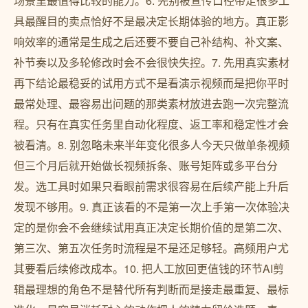
场景里最值得比较的能力。6. 先别被宣传口径带走很多工
具最醒目的卖点恰好不是最决定长期体验的地方。真正影
响效率的通常是生成之后还要不要自己补结构、补文案、
补节奏以及多轮修改时会不会很快失控。7. 先用真实素材
再下结论最稳妥的试用方式不是看演示视频而是把你平时
最常处理、最容易出问题的那类素材放进去跑一次完整流
程。只有在真实任务里自动化程度、返工率和稳定性才会
被看清。8. 别忽略未来半年变化很多人今天只做单条视频
但三个月后就开始做长视频拆条、账号矩阵或多平台分
发。选工具时如果只看眼前需求很容易在后续产能上升后
发现不够用。9. 真正该看的不是第一次上手第一次体验决
定的是你会不会继续试用真正决定长期价值的是第二次、
第三次、第五次任务时流程是不是还足够轻。高频用户尤
其要看后续修改成本。10. 把人工放回更值钱的环节AI剪
辑最理想的角色不是替代所有判断而是接走最重复、最标