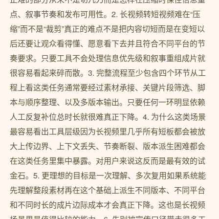
点、叙事节奏和发布可用性。2. 长视频转短视频难在“压
缩”而不是“裁剪”真正的难点不是把内容切短而是在变短以
后还要让观众看得懂、愿意看下去并且符合不同平台的节
奏要求。只要工具不会处理信息优先级和叙事重组成片就
很容易看起来碎而散。3. 完整流程至少包含四个环节从工
程上看这类任务通常要经过素材承接、关键片段筛选、脚
本与顺序整理、以及多版本输出。只要任何一环明显依赖
人工反复补位总时长就很难真正下降。4. 为什么这类场景
最容易看出工具层级因为长视频里几乎所有短板都会被放
大上传边界、上下文丢失、节奏断裂、版本派生困难都会
在这类任务里集中暴露。对用户来说这反而是最有效的试
金石。5. 更理想的目标是一次理解、多次复用如果系统能
先理解整段素材再在这个基础上派生不同版本、不同平台
和不同时长的成片边际成本才会真正下降。这也是长视频