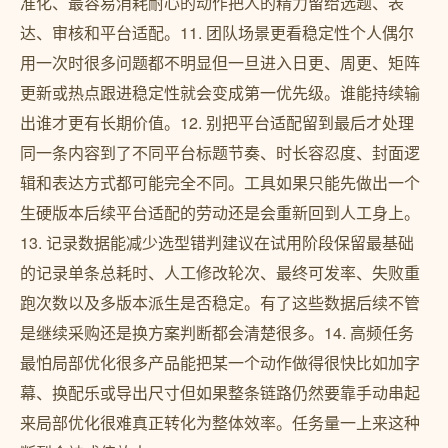
准化、最容易消耗耐心的动作把人的精力留给选题、表
达、审核和平台适配。11. 团队场景更看稳定性个人偶尔
用一次时很多问题都不明显但一旦进入日更、周更、矩阵
更新或热点跟进稳定性就会变成第一优先级。谁能持续输
出谁才更有长期价值。12. 别把平台适配留到最后才处理
同一条内容到了不同平台标题节奏、时长容忍度、封面逻
辑和表达方式都可能完全不同。工具如果只能先做出一个
生硬版本后续平台适配的劳动还是会重新回到人工身上。
13. 记录数据能减少选型错判建议在试用阶段保留最基础
的记录单条总耗时、人工修改轮次、最终可发率、失败重
跑次数以及多版本派生是否稳定。有了这些数据后续不管
是继续采购还是换方案判断都会清楚很多。14. 高频任务
最怕局部优化很多产品能把某一个动作做得很快比如加字
幕、换配乐或导出尺寸但如果整条链路仍然要靠手动串起
来局部优化很难真正转化为整体效率。任务量一上来这种