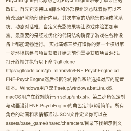
PsychEngine相比原版游戏PsychEngine带来了革命性的
改进。首先它支持Lua脚本和外部模组这意味着你可以不
修改源码就能创建新内容。其次丰富的功能集包括成就系
统、动态对话框、自定义光影效果等让游戏体验更加丰
富。最重要的是经过优化的代码结构确保了游戏在各种设
备上都能流畅运行。 实战演练三步打造你的第一个模组第
一步环境搭建与项目获取开始之前你需要获取项目源码。
打开终端并执行以下命令git clone
https://gitcode.com/gh_mirrors/fn/FNF-PsychEngine cd
FNF-PsychEngine然后根据你的操作系统选择对应的配置
脚本。Windows用户双击setup/windows.batLinux或
macOS用户在终端执行sh setup/unix.sh。第二步角色定制
与动画设计FNF-PsychEngine的角色定制非常简单。所有
角色的动画和表情都通过JSON文件定义你可以在
assets/base_game/shared/characters/目录下找到示例文