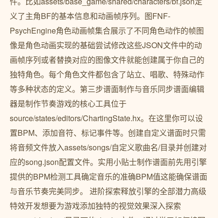
件。比如assets/base_game/shared/characters/bf.json定
义了主角BF的基本信息和动画帧序列。图FNF-
PsychEngine角色动画帧集合展示了不同角色动作的帧图
像是角色动画实现的基础尝试修改这些JSON文件中的动
画帧序列或者替换对应的图像文件就能创建属于你自己的
独特角色。每个角色文件都包含了站立、唱歌、特殊动作
等多种状态的定义。第三步谱面制作与音乐同步谱面编辑
器是制作节奏游戏的核心工具位于
source/states/editors/ChartingState.hx。在这里你可以设
置BPM、添加音符、标记事件等。创建自定义谱面时只需
将音频文件放入assets/songs/自定义歌曲名/目录并创建对
应的song.json配置文件。实用小贴士制作谱面前先用引擎
提供的BPM检测工具确定音乐的准确BPM值这能确保谱面
与音乐节奏完美同步。️ 进阶探索释放引擎的全部潜力高级
特效开发想要为游戏添加独特的视觉效果深入探索