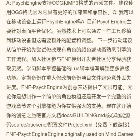
A: PsychEngine支持OGG和MP3格式的音频文件。建议使
用OGG格式因为它具有更好的压缩率和兼容性。Q: 我可以
在移动设备上运行PsychEngine吗A: 目前PsychEngine主
要针对桌面平台优化。虽然技术上可以通过一些工具移植
到移动设备但这需要额外的配置和调整。 下一步行动建议
从简单开始先尝试修改现有角色的颜色或动画熟悉引擎的
工作流程。加入社区参与FNF模组开发者社区分享经验获
取灵感。学习脚本掌握基础的Lua脚本编写解锁更多高级
功能。定期备份在重大修改前备份项目文件避免意外丢失
进度。FNF-PsychEngine为创意表达提供了无限可能。无
论你是想制作一个简单的角色模组还是开发一个完整的新
游戏章节这个引擎都能为你提供强大的支持。现在就开始
你的创意之旅吧官方文档docs/BUILDING.md核心功能源
码source/backend/配置文件Project.xml【免费下载链接】
FNF-PsychEngineEngine originally used on Mind Games