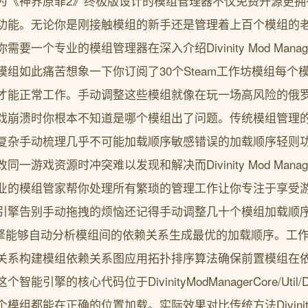
。这款专为《神界原罪2》终极版设计的模组管理器不仅免费开源更
功能。无论你是刚接触模组的新手还是管理着上百个模组的
要一个专业的模组管理器在深入介绍Divinity Mod Man
组如此痛苦想象一下你订阅了30个Steam工作坊模组每个
才能正常工作。手动调整这些模组就像在玩一场高风险的俄
戏崩溃时你根本不知道是哪个模组出了问题。传统模组管理
复杂手动梳理几乎不可能加载顺序敏感错误的加载顺序轻则
一游戏资源时冲突难以发现和解决而Divinity Mod Man
业的模组管家帮你处理所有繁琐的管理工作让你专注于享受
擎告别手动拖拽的烦恼还记得手动调整几十个模组加载顺序的痛苦吗
序引擎能够自动分析模组间的依赖关系生成最优的加载顺序。工
关系构建模组依赖关系图应用拓扑排序算法确保前置模组在
的核心代码位于DivinityModManagerCore/Util/Divin
组都能在正确的位置加载。实际效果对比传统方法Divinity M