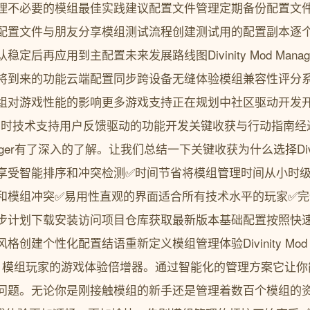
理不必要的模组最佳实践建议配置文件管理定期备份配置文
配置文件与朋友分享模组测试流程创建测试用的配置副本逐
定后再应用到主配置未来发展路线图Divinity Mod Man
将到来的功能云端配置同步跨设备无缝体验模组兼容性评分
组对游戏性能的影响更多游戏支持正在规划中社区驱动开发
社区实时技术支持用户反馈驱动的功能开发关键收获与行动指南
 Manager有了深入的了解。让我们总结一下关键收获为什么选择Divinit
享受智能排序和冲突检测✅时间节省将模组管理时间从小时
和模组冲突✅易用性直观的界面适合所有技术水平的玩家✅
步计划下载安装访问项目仓库获取最新版本基础配置按照快
创建个性化配置结语重新定义模组管理体验Divinity Mod 
》模组玩家的游戏体验倍增器。通过智能化的管理方案它让你
题。无论你是刚接触模组的新手还是管理着数百个模组的资深玩家D