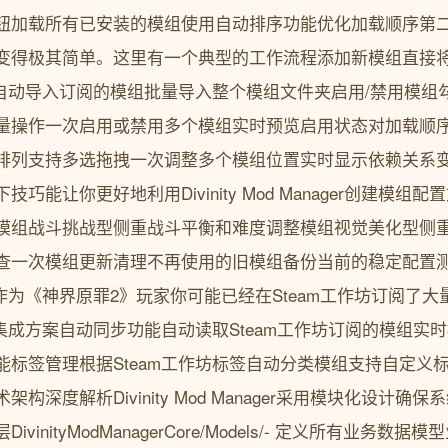
钮加载所有已安装的模组使用自动排序功能优化加载顺序第
变得极其简单。这里有一个典型的工作流程添加新模组直接将.
坊自动导入订阅的模组批量导入整个模组文件夹启用/禁用模组
量操作一次启用或禁用多个模组实时预览启用状态对加载顺
排列支持多选拖拽一次调整多个模组位置实时显示依赖关系
巧能让你更好地利用Divinity Mod Manager创建模
模组战斗挑战型侧重战斗平衡和难度调整模组视觉美化型侧
查一次模组更新清理不再使用的旧模组备份当前的稳定配置
作为《神界原罪2》玩家你可能已经在Steam工作坊订阅了大量模组。
美的集成方案自动同步功能自动读取Steam工作坊订阅的模组
能标签管理根据Steam工作坊标签自动分类模组支持自定义
构深度解析Divinity Mod Manager采用模块化设计
inityModManagerCore/Models/- 定义所有业务数据