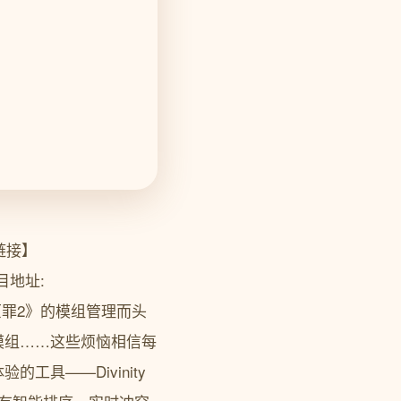
载链接】
n.项目地址:
因为《神界原罪2》的模组管理而头
模组……这些烦恼相信每
具——Divinity