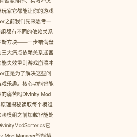
拥有智能排序、实时冲突
老玩家它都能让你的游戏
ager之前我们先来思考一
模组都有不同的依赖关系
罗斯方块——一步错满盘
的三大痛点依赖关系迷宫
功能失效重则游戏崩溃冲
ager正是为了解决这些问
游戏乐趣。核心功能智能
Divinity Mod
作原理揭秘读取每个模组
依赖模组之前加载智能处
ityModSorter.cs它
od Manager智能排