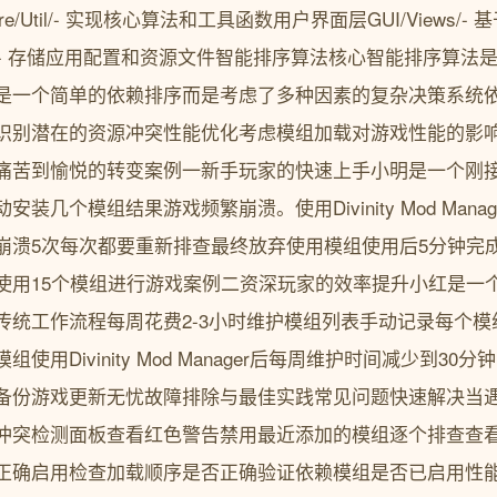
gerCore/Util/- 实现核心算法和工具函数用户界面层GUI/Views
es/- 存储应用配置和资源文件智能排序算法核心智能排序算法是Divini
是一个简单的依赖排序而是考虑了多种因素的复杂决策系统
识别潜在的资源冲突性能优化考虑模组加载对游戏性能的影
痛苦到愉悦的转变案例一新手玩家的快速上手小明是一个刚接
装几个模组结果游戏频繁崩溃。使用Divinity Mod Mana
崩溃5次每次都要重新排查最终放弃使用模组使用后5分钟完
使用15个模组进行游戏案例二资深玩家的效率提升小红是一个
传统工作流程每周花费2-3小时维护模组列表手动记录每个
使用Divinity Mod Manager后每周维护时间减少到3
备份游戏更新无忧故障排除与最佳实践常见问题快速解决当
冲突检测面板查看红色警告禁用最近添加的模组逐个排查查
正确启用检查加载顺序是否正确验证依赖模组是否已启用性