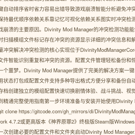
键自动排序省时省力容易出错导致游戏崩溃智能分析避免冲
保持最优顺序依赖关系靠记忆可视化依赖关系图实时冲突检
溃的主要原因。Divinity Mod Manager的冲突检测
时扫描模组文件标记存在冲突的资源显示详细的冲突信息和
决冲突检测的核心实现位于DivinityModManagerCore/Mode
文件智能识别重复和冲突的资源。配置文件管理轻松备份和
噩梦。Divinity Mod Manager提供了完美的解决方
用状态打包成配置文件支持多种导出格式方便分享和备份自
存档创建独立的模组配置快速切换剧情体验、战斗挑战、视
通完整使用指南第一步环境准备与安装开始使用Divinity Mo
e https://gitcode.com/gh_mirrors/di/DivinityMod
ramework 4.7.2或更高版本《神界原罪2》终极版Steam版Window
创建必要的配置文件和文件夹启动Divinity Mod Mana