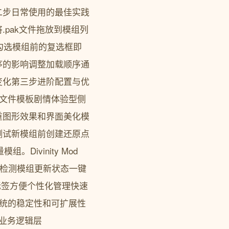
二步日常使用的最佳实践
pak文件拖放到模组列
勾选模组前的复选框即
序的影响调整加载顺序通
变化第三步进阶配置与优
组配置文件模板剧情体验型侧
重图形效果和界面美化模
测试新模组前创建还原点
Divinity Mod
实时检测模组更新状态一键
标签方便个性化管理快速
确保系统的稳定性和可扩展性
模型业务逻辑层