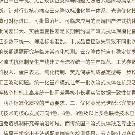
多色串色干扰、无合规认证支撑等问题无法进入临床与高端
断。针对行业核心痛点云克隆以标准化量产体系、光谱优化
造可对标进口、可批量落地、可临床应用的高端国产流式抗
批间差异大、实验重复性差是长期制约国产流式抗体规模化
艺参数不统一、筛选标准混乱、半成品管控缺失导致不同批
响长期课题研究与临床常态化检测。云克隆依托自有稳定优
化流式抗体制备生产线建立全流程统一的生产规范、工艺参
料投入、蛋白表达、纯化精制、荧光偶联到成品定型每一步
工艺波动问题。统一化量产模式让每一批次流式抗体在抗原
等核心指标上高度统一批间差异极小长期实验数据一致性优
、药企标准化质控的严苛要求。二、优化荧光光谱配比完美
式技术的核心发展方向4色、6色、8色及以上多色联检技术
瘤免疫机制研究等前沿领域。而传统国产流式抗体缺乏专业
、信号干扰突出无法适配高端多色检测场景。云克隆针对多