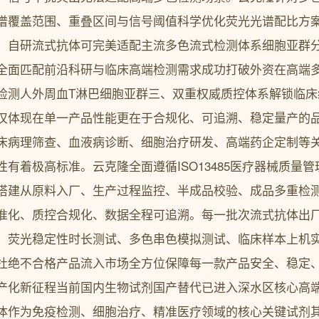
谱覆盖范围、重叠区间与信号阈值科学优化荧光光谱配比方
。自研流式抗体可完美适配主流多色流式检测体系细胞亚群
全面匹配前沿科研与临床高端检测需求成功打破外资在高端
检测人外周血T淋巴细胞亚群三、双重权威质控体系解锁临床
仅体现在单一产品性能更在于合规化、可追溯、稳定量产的
床病理筛查、血液病诊断、细胞治疗研发、高端药企定制等
有着极高标准。云克隆全面遵循ISO13485医疗器械质量管理体
搭建从原料入厂、生产过程监控、半成品校验、成品多重检
准化、质控合规化、数据全程可追溯。每一批次流式抗体出
、荧光稳定性时长测试、多色串色模拟测试、临床样本上机
杜绝不合格产品流入市场全方位保障每一款产品安全、稳定
产化新征程当前国内生物试剂国产替代已进入深水区核心高
体作为免疫检测、细胞治疗、精准医疗领域的核心关键试剂