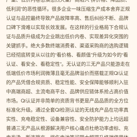
低利润”的恶性循环。很多企业一味压缩生产成本舍弃正规
认证与品控最终导致产品故障率高、售后纠纷不断、品牌
口碑下滑难以实现长效发展。在这样的行业格局下合规认
证与品质升级成为企业跳出低价内卷、实现差异化突围的
关键抓手。绝大多数终端消费者、渠道采购商的选购逻辑
已经彻底转变从以往的“看价格、看颜值”升级为如今的“看
认证、看安全、看稳定性”。无认证的三无产品只能游走在
低端低价市场利润微薄且毫无品牌溢价而搭载正规Qi认证
的产品凭借合规资质、稳定性能、安全保障能够顺利入驻
中高端商超、主流电商平台、品牌供应链体系抢占高价值
市场。Qi认证并非简单的资质背书更是产品品质的全方位
标准化升级。通过全套Qi检测认证的无线充产品在功率真
实性、充电稳定性、设备兼容性、安全防护能力上均远超
普通三无产品从根源解决用户核心痛点杜绝功率虚标、充