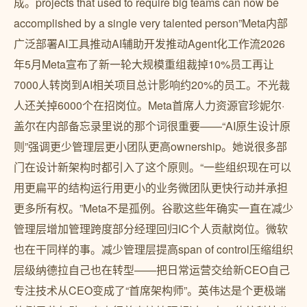
成。projects that used to require big teams can now be
accomplished by a single very talented person”Meta内部
广泛部署AI工具推动AI辅助开发推动Agent化工作流2026
年5月Meta宣布了新一轮大规模重组裁掉10%员工再让
7000人转岗到AI相关项目总计影响约20%的员工。不光裁
人还关掉6000个在招岗位。Meta首席人力资源官珍妮尔·
盖尔在内部备忘录里说的那个词很重要——“AI原生设计原
则”强调更少管理层更小团队更高ownership。她说很多部
门在设计新架构时都引入了这个原则。“一些组织现在可以
用更扁平的结构运行用更小的业务微团队更快行动并承担
更多所有权。”Meta不是孤例。谷歌这些年确实一直在减少
管理层增加管理跨度部分经理回归IC个人贡献岗位。微软
也在干同样的事。减少管理层提高span of control压缩组织
层级纳德拉自己也在转型——把日常运营交给新CEO自己
专注技术从CEO变成了“首席架构师”。英伟达是个更极端