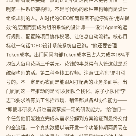
呢第一种系统架构师。不是写代码的那种架构师而是设计
组织规则的人。AI时代的CEO和管理者不能停留在“用AI提
效”的层面而要成为组织系统的设计师——设计Agent的运
行规则、配置跨项目协作权限、让信息自动流转。核心目
标就一句话“CEO设计系统系统自己跑。”他还要管理
Token成本。出门问问内部Token成本已占人力成本15%平
均每人每月花两三千美元。花钱的事总得有人管这就是系
统架构师的活。第二种全栈工程师。注意“工程师”是打引
号的。不一定是码农而是能跟AI打配合的业务多面手。出
门问问这一年推动的是“研发团队全栈化、原子小队化”李
志飞要求所有员工包括市场、销售都具备AI协作能力——
“即便非研发人员也需要掌握一定的研发能力。”给他们一
个任务他们能独立完成从需求分解到方案验证到最终交付
的全流程。一个真实数据以前开发一个功能排期两周现在