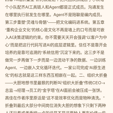
个小队配齐AI工具链人和Agent都是正式成员。沟通发生
在哪里执行就发生在哪里。Agent不是陪聊是编内成员。
第三步重塑“灵魂与骨骼”——把文化编码进系统。第五章
“重构企业文化”的核心是文化不再是墙上的口号而是可嵌
入AI决策逻辑的约束。你不需要天天开会强调“以客户为中
心”而是把这行代码写进AI的底层逻辑里。信任不是靠开会
培养的是靠可追溯的“系统信用”沉淀下来的。这三步不是
做完一步再做下一步而是一边流动干净的数据、一边训练
Agent、一边嵌入文化循环迭代。一家公司完成“AI原生进
化”的标志就是这三样东西互相嵌在一起。二、组织大折叠
——大胆地想书里最狠的判断叫“组织大折叠”传统CEO→
总监→经理→员工的“金字塔”在AI面前会被压成一张饼。
高佳在作者序里原话是“这不是效率优化而是物种清洗。”
折叠到最后大部分中间岗位消失大胆的想象下只剩下两种
人还站着或者委婉一点的说是不是这两种人更有价值一些