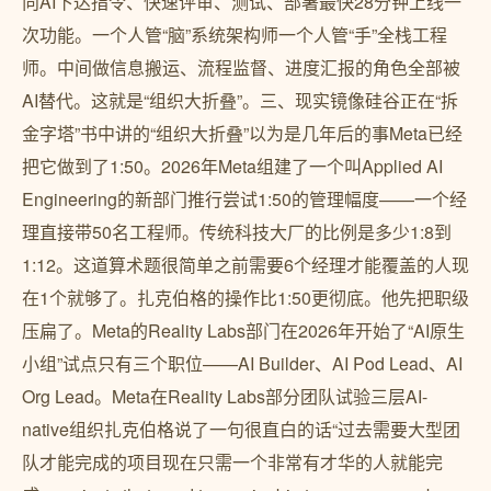
向AI下达指令、快速评审、测试、部署最快28分钟上线一
次功能。一个人管“脑”系统架构师一个人管“手”全栈工程
师。中间做信息搬运、流程监督、进度汇报的角色全部被
AI替代。这就是“组织大折叠”。三、现实镜像硅谷正在“拆
金字塔”书中讲的“组织大折叠”以为是几年后的事Meta已经
把它做到了1:50。2026年Meta组建了一个叫Applied AI
Engineering的新部门推行尝试1:50的管理幅度——一个经
理直接带50名工程师。传统科技大厂的比例是多少1:8到
1:12。这道算术题很简单之前需要6个经理才能覆盖的人现
在1个就够了。扎克伯格的操作比1:50更彻底。他先把职级
压扁了。Meta的Reality Labs部门在2026年开始了“AI原生
小组”试点只有三个职位——AI Builder、AI Pod Lead、AI
Org Lead。Meta在Reality Labs部分团队试验三层AI-
native组织扎克伯格说了一句很直白的话“过去需要大型团
队才能完成的项目现在只需一个非常有才华的人就能完