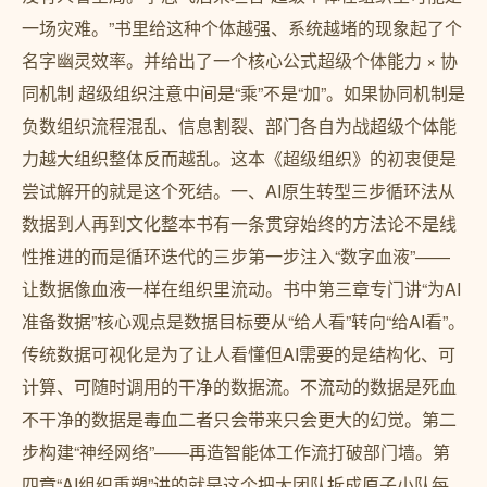
一场灾难。”书里给这种个体越强、系统越堵的现象起了个
名字幽灵效率。并给出了一个核心公式超级个体能力 × 协
同机制 超级组织注意中间是“乘”不是“加”。如果协同机制是
负数组织流程混乱、信息割裂、部门各自为战超级个体能
力越大组织整体反而越乱。这本《超级组织》的初衷便是
尝试解开的就是这个死结。一、AI原生转型三步循环法从
数据到人再到文化整本书有一条贯穿始终的方法论不是线
性推进的而是循环迭代的三步第一步注入“数字血液”——
让数据像血液一样在组织里流动。书中第三章专门讲“为AI
准备数据”核心观点是数据目标要从“给人看”转向“给AI看”。
传统数据可视化是为了让人看懂但AI需要的是结构化、可
计算、可随时调用的干净的数据流。不流动的数据是死血
不干净的数据是毒血二者只会带来只会更大的幻觉。第二
步构建“神经网络”——再造智能体工作流打破部门墙。第
四章“AI组织重塑”讲的就是这个把大团队拆成原子小队每