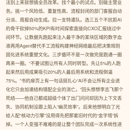
法别上来就想搞全员改革。找个最小的试点。别碰主营业
务。挑一个风险低、重复性高、流程封闭的部门客服自动
分派、周报自动生成。拉一支特遣队。选三五个不抗拒AI
的骨干砍掉50%的KPI有时间探索直接向CXO汇报绕过中
间环节。让数据先跑起来注入最干净的某块区域的数字血
液再用Agent替代手工流程构建神经网络最后把决策规则
固化进系统重塑文化。三步循环不是一次做完是跑通一圈
再来一圈。“不要试图让所有人同时转型。先让5%的人跑
起来然后用成果吸引20%的人最后用系统和流程倒逼
75%。”书的扉页上有一句话挺扎心“AI不会让所有企业进
化它只会加速结构错配企业的消亡。”回头想想李志飞那个
死结——他自己都成超级个体了出门问问却因为上下文丢
失、协同机制没跟上陷入“幽灵效率”。后来他想明白了光
给人配“核动力引擎”没用得先把那套旧时代的“金字塔”拆
掉。一个人变强不难难的是让整个团队完成一次系统性进