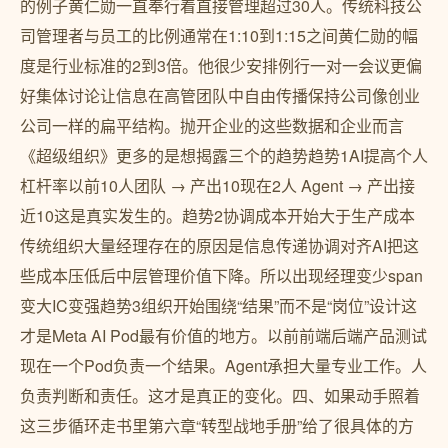
的例子黄仁勋一直奉行着直接管理超过30人。传统科技公
司管理者与员工的比例通常在1:10到1:15之间黄仁勋的幅
度是行业标准的2到3倍。他很少安排例行一对一会议更偏
好集体讨论让信息在高管团队中自由传播保持公司像创业
公司一样的扁平结构。抛开企业的这些数据和企业而言
《超级组织》更多的是想揭露三个的趋势趋势1AI提高个人
杠杆率以前10人团队 → 产出10现在2人 Agent → 产出接
近10这是真实发生的。趋势2协调成本开始大于生产成本
传统组织大量经理存在的原因是信息传递协调对齐AI把这
些成本压低后中层管理价值下降。所以出现经理变少span
变大IC变强趋势3组织开始围绕“结果”而不是“岗位”设计这
才是Meta AI Pod最有价值的地方。以前前端后端产品测试
现在一个Pod负责一个结果。Agent承担大量专业工作。人
负责判断和责任。这才是真正的变化。四、如果动手照着
这三步循环走书里第六章“转型战地手册”给了很具体的方