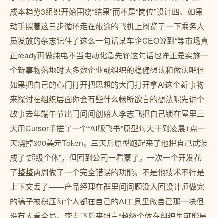
成本趋势3组织开始围绕“结果”而不是“岗位”设计四、如果
动手照着这三步循环走在旅途的飞机上阅览了一下乘务人
员发放的杂志记住了这么一句话某车企CEO说到“等市场真
正ready再做纯电不当电动化急先锋这句话也许正是实施一
个新事物落地时大多数企业或组织的稳健想法和做法吧但
如果把自己的心门打开把思想的大门打开拿AI这个新事物
来探讨在组织层面你会有些什么畅所欲言的想法呢先讲个
故事去年端午节出门问问创始人李志飞把自己锁在屋里三
天用Cursor手搓了一个“AI版飞书”原型每天干到凌晨1点一
天烧掉300美元Token。三天后原型跑起来了他把自己武装
成了“超级个体”。但回到公司一看蒙了。一次一个开发花
了整整两周做了一个完全错误的功能。不是他技术不行是
上下文丢了——产品经理在群里问问题没人回设计师做完
的稿子被积压每个人都在自己的AI工具里做自己那一块但
没有人看全局。李志飞后来坦言“超级个体在组织里可能是