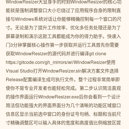
WindowResizer大显身手的时刻WindowResizer的核心功
能就是强制调整窗口大小它绕过了应用程序自身的限制直
接与Windows系统对话让你能够精确控制每一个窗口的尺
寸。无论是为了提升工作效率、优化多任务处理还是为了
屏幕录制和演示这款工具都能成为你的得力助手。快速入
门3分钟掌握核心操作第一步获取并运行工具首先你需要
获取WindowResizer的源代码并进行编译git clone
https://gitcode.com/gh_mirrors/wi/WindowResizer使用
Visual Studio打开WindowResizer.sln解决方案文件选择
Release配置编译生成可执行文件。整个过程非常简单即
使你不是专业开发者也能轻松完成。第二步认识简洁直观
的操作界面运行WindowResizer.exe后你会看到一个设计
简洁但功能强大的界面界面分为几个清晰的功能区域窗口
信息区显示当前选中窗口的身份证号句柄、标题和当前尺
寸精确调整区可以输入具体的宽度和高度值比例缩放区提