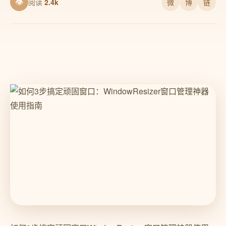
👁
阅读
2.4k
微
博
链