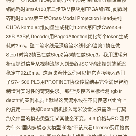
编码耗时8msA100第二步TAM模块用FPGA加速时间戳对
齐耗时0.5ms第三步Cross-Modal Projection Head是纯
CUDA kernel64维向量生成耗时1.2ms第四步Qwen3.6-
35B-A3B的Decoder用PagedAttention优化每个token生成
耗时3ms。整个流水线是深度流水线化的当第1帧在做
Step1时第2帧已在做Step2第3帧在做Step3。我用逻辑分
析仪抓过信号从视频流输入到最终JSON输出端到端延迟
稳定在92±3ms。这意味着什么你可以把它直接接入西门
子S7-1500 PLC用PROFINET协议传输结果完全满足智能
制造对实时性的苛刻要求。那些“多模态目标检测 rgb ir
depth”的案例本质上就是这套流水线在不同传感器组合上
的复用——换掉Depth相机接入毫米波雷达只需改一行契
约文件里的模态类型定义其他全不变。4.3 价格与ROI测算
为什么“国内多模态大模型 价格”不该只看License费用搜索