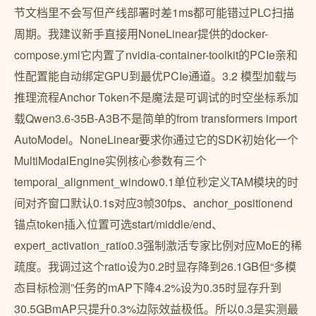
节文档里不会写但产线部署时差1ms都可能错过PLC扫描
周期。我建议新手直接用NoneLinear提供的docker-
compose.yml它内置了nvidia-container-toolkit的PCIe亲和
性配置能自动绑定GPU到最优PCIe通道。3.2 模型加载与
推理流程Anchor Token不是魔法是可调试的时空坐标系加
载Qwen3.6-35B-A3B不是简单的from transformers import
AutoModel。NoneLinear要求你通过它的SDK初始化一个
MultiModalEngine实例核心参数有三个
temporal_alignment_window0.1单位秒定义TAM模块的时
间对齐窗口默认0.1s对应3帧30fps、anchor_positionend
锚点token插入位置可选start/middle/end、
expert_activation_ratio0.3强制激活专家比例对应MoE的稀
疏度。我调过这个ratio设为0.2时显存降到26.1GB但“多模
态目标检测”任务的mAP下降4.2%设为0.35时显存升到
30.5GBmAP只提升0.3%边际效益极低。所以0.3是实测最