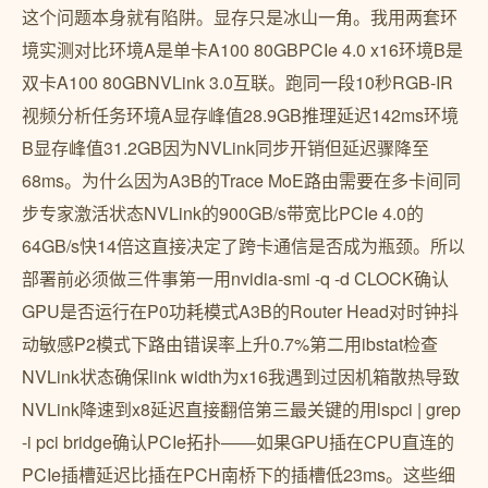
这个问题本身就有陷阱。显存只是冰山一角。我用两套环
境实测对比环境A是单卡A100 80GBPCIe 4.0 x16环境B是
双卡A100 80GBNVLink 3.0互联。跑同一段10秒RGB-IR
视频分析任务环境A显存峰值28.9GB推理延迟142ms环境
B显存峰值31.2GB因为NVLink同步开销但延迟骤降至
68ms。为什么因为A3B的Trace MoE路由需要在多卡间同
步专家激活状态NVLink的900GB/s带宽比PCIe 4.0的
64GB/s快14倍这直接决定了跨卡通信是否成为瓶颈。所以
部署前必须做三件事第一用nvidia-smi -q -d CLOCK确认
GPU是否运行在P0功耗模式A3B的Router Head对时钟抖
动敏感P2模式下路由错误率上升0.7%第二用ibstat检查
NVLink状态确保link width为x16我遇到过因机箱散热导致
NVLink降速到x8延迟直接翻倍第三最关键的用lspci | grep
-i pci bridge确认PCIe拓扑——如果GPU插在CPU直连的
PCIe插槽延迟比插在PCH南桥下的插槽低23ms。这些细