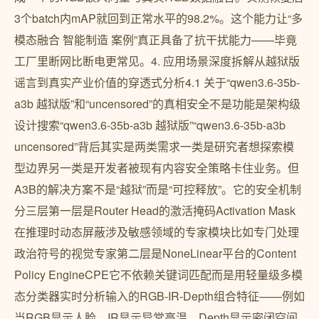
3个batch内mAP就回到正常水平的98.2%。这个能力让“多
模态融合 智能制造 案例”真正具备了抗干扰能力——毕竟
工厂里断网比断电更常见。4. 应用场景深度拆解从越狱版
谣言到真实产业价值的穿透式分析4.1 关于“qwen3.6-35b-
a3b 越狱版”和“uncensored”的真相安全不是功能是架构级
设计搜索“qwen3.6-35b-a3b 越狱版”“qwen3.6-35b-a3b
uncensored”背后其实是两类需求一类是研究者想探索模
型边界另一类是开发者被现有内容安全策略卡住业务。但
A3B的解决方案不是“越狱”而是“可控释放”。它的安全机制
分三层第一层是Router Head的激活掩码Activation Mask
在推理时动态屏蔽涉及敏感领域的专家模块比如专门处理
政治符号的视觉专家第二层是NoneLinear平台的Content
Policy EngineCPE它不依赖关键词匹配而是用轻量级多模
态分类器实时分析输入的RGB-IR-Depth组合特征——例如
当RGB显示人脸、IR显示异常高温、Depth显示密闭空间