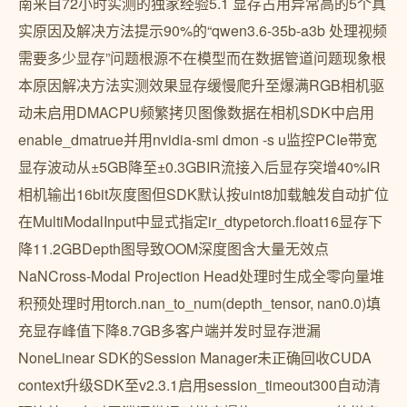
南来自72小时实测的独家经验5.1 显存占用异常高的5个真
实原因及解决方法提示90%的“qwen3.6-35b-a3b 处理视频
需要多少显存”问题根源不在模型而在数据管道问题现象根
本原因解决方法实测效果显存缓慢爬升至爆满RGB相机驱
动未启用DMACPU频繁拷贝图像数据在相机SDK中启用
enable_dmatrue并用nvidia-smi dmon -s u监控PCIe带宽
显存波动从±5GB降至±0.3GBIR流接入后显存突增40%IR
相机输出16bit灰度图但SDK默认按uint8加载触发自动扩位
在MultiModalInput中显式指定ir_dtypetorch.float16显存下
降11.2GBDepth图导致OOM深度图含大量无效点
NaNCross-Modal Projection Head处理时生成全零向量堆
积预处理时用torch.nan_to_num(depth_tensor, nan0.0)填
充显存峰值下降8.7GB多客户端并发时显存泄漏
NoneLinear SDK的Session Manager未正确回收CUDA
context升级SDK至v2.3.1启用session_timeout300自动清