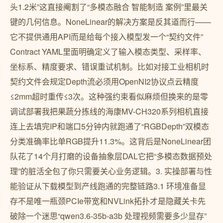
头1.2米”这直接阉割了“多模态融合 智能制造 案例”里最关
键的几何信息。NoneLinear的解决方案是反其道而行——
它不提供通用API而是给每个接入模型发一个“契约文件”
Contract YAML里面明确定义了输入模态类型、采样率、
坐标系、精度要求、错误重试机制。比如对接工业相机时
契约文件会规定Depth流必须用OpenNI2协议点云精度
≤2mm超时重传≤3次。这种强约束看似麻烦但换来的是零
调试部署我把果蔬分拣线的海康MV-CH320系列相机直接
连上去填完IP和端口5分钟内就跑通了“RGBDepth”双模态
分类准确率比单RGB提升11.3%。这背后是NoneLinear团
队花了14个月打磨的设备抽象层DAL它把“多模态数据预处
理”的脏活全包了你只需要关心业务逻辑。3. 实操部署与性
能验证从下载模型到产线跑通的完整链路3.1 环境准备显
存不是唯一瓶颈PCIe带宽和NVLink拓扑才是隐藏关卡先
破除一个迷思“qwen3.6-35b-a3b 处理视频需要多少显存”