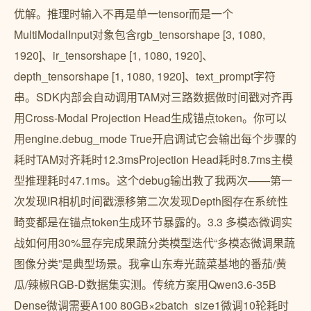
优解。推理时输入不再是单一tensor而是一个
MultiModalInput对象包含rgb_tensorshape [3, 1080,
1920]、ir_tensorshape [1, 1080, 1920]、
depth_tensorshape [1, 1080, 1920]、text_prompt字符
串。SDK内部会自动调用TAM对三路数据做时间戳对齐再
用Cross-Modal Projection Head生成锚点token。你可以
用engine.debug_mode True开启调试它会输出每个步骤的
耗时TAM对齐耗时12.3msProjection Head耗时8.7ms主模
型推理耗时47.1ms。这个debug输出救了我两次——第一
次发现IR相机时间戳漂移第二次发现Depth图存在系统性
畸变都是在锚点token生成环节暴露的。3.3 多模态微调实
战如何用30%显存完成果蔬分类模型迭代“多模态微调果蔬
图像分类”是典型场景。我拿山东寿光蔬菜基地的番茄/黄
瓜/辣椒RGB-D数据集实测。传统方案用Qwen3.6-35B
Dense微调需要A100 80GB×2batch_size1微调10轮耗时