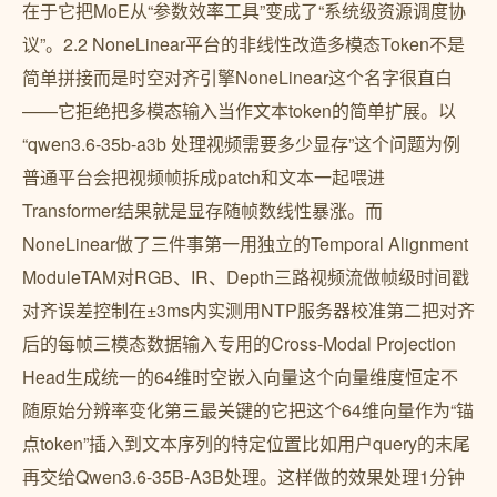
在于它把MoE从“参数效率工具”变成了“系统级资源调度协
议”。2.2 NoneLinear平台的非线性改造多模态Token不是
简单拼接而是时空对齐引擎NoneLinear这个名字很直白
——它拒绝把多模态输入当作文本token的简单扩展。以
“qwen3.6-35b-a3b 处理视频需要多少显存”这个问题为例
普通平台会把视频帧拆成patch和文本一起喂进
Transformer结果就是显存随帧数线性暴涨。而
NoneLinear做了三件事第一用独立的Temporal Alignment
ModuleTAM对RGB、IR、Depth三路视频流做帧级时间戳
对齐误差控制在±3ms内实测用NTP服务器校准第二把对齐
后的每帧三模态数据输入专用的Cross-Modal Projection
Head生成统一的64维时空嵌入向量这个向量维度恒定不
随原始分辨率变化第三最关键的它把这个64维向量作为“锚
点token”插入到文本序列的特定位置比如用户query的末尾
再交给Qwen3.6-35B-A3B处理。这样做的效果处理1分钟