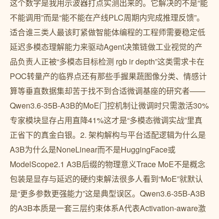
这个数字是我用示波器打点实测出来的。它解决的不是“能
不能调用”而是“能不能在产线PLC周期内完成推理反馈”。
适合谁三类人最该盯紧做智能体编程的工程师需要稳定低
延迟多模态理解能力来驱动Agent决策链做工业视觉的产
品负责人正被“多模态目标检测 rgb ir depth”这类需求卡在
POC转量产的临界点还有那些手握果蔬图像分类、情感计
算等垂直数据集却苦于找不到合适微调基座的研究者——
Qwen3.6-35B-A3B的MoE门控机制让微调时只需激活30%
专家模块显存占用直降41%这才是“多模态微调实战”里真
正省下的真金白银。2. 架构解构与平台适配逻辑为什么是
A3B为什么是NoneLinear而不是HuggingFace或
ModelScope2.1 A3B后缀的物理意义Trace MoE不是概念
包装是显存与延迟的硬约束解法很多人看到“MoE”就默认
是“更多参数更强能力”这是典型误区。Qwen3.6-35B-A3B
的A3B本质是一套三层约束体系A代表Activation-aware激