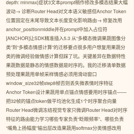
depth: minmax}症状3文本prompt稍作修改多模态结果大幅
波动→ 诊断Router Head对文本语义敏感但Anchor Token
位置固定在末尾导致文本长度变化影响路由→ 修复改用
anchor_positionmiddle并在prompt中加入占位符
[ANCHOR]让SDK精准插入5.3 从“多模态微调果蔬图像分
类”到“多模态情感计算”的迁移要点很多用户想复用果蔬分
类的微调经验做情感计算但踩了坑。关键差异在数据特性
果蔬数据是静态的情感数据是时序的。我的迁移清单数据
预处理果蔬用单帧采样情感必须用滑动窗口
window_size32帧step8帧否则丢失微表情时序特征
Anchor Token设计果蔬用单点锚点情感要用时序锚点——
把32帧的锚点token做平均池化生成1个时序聚合向量
Router Head微调冻结视觉专家只微调Router Head对时序
特征的路由能力学习哪些专家负责“眨眼频率”、哪些负责
“嘴角上扬幅度”输出层改造果蔬用softmax分类情感改用