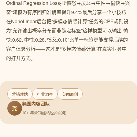
Ordinal Regression Loss把“愤怒→厌恶→中性→愉快→兴
奋”建模为有序回归准确率提升9.4%最后分享一个小技巧
在NoneLinear后台把“多模态情感计算”任务的CPE规则设
为“允许输出概率分布而非确定标签”这样模型可以输出“愉
快:0.62, 中性:0.28, 愤怒:0.10”比单一标签更能支撑后续的
客户体验分析——这才是“多模态情感计算”在真实业务中
的打开方式。
营销建站
行业洞察
尧图原创
尧图内容团队
尧
10+ 年营销建站经验沉淀