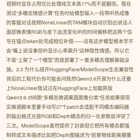
视频时显存占用仅比处理纯文本高17%而不是翻倍。我在
测试“多模态情感计算”任务时给模型输入一段带IR热成像
的客服对话视频NoneLinear的TAM模块自动识别出说话人
面部微表情RGB与皮下血流变化IR的时间偏移把这两个信
号在锚点token处完成相位补偿——没有这步模型根本学不
会“嘴上说没事但IR显示心率飙升”这种隐性情感。所以它
不是“上架了一个模型”而是部署了一套多模态理解基础设
施。2.3 为什么绕开HuggingFace/ModelScope生态兼容性
背后的工程代价你可能会问既然Qwen3.6开源为什么还要
上NoneLinear我试过在HuggingFace上加载原版
Qwen3.6-35B跑“多模态微调果蔬图像分类”任务结果很现
实微调脚本里要手动写27个patch去适配不同模态编码器
的输出格式光是RGB和Depth模态的归一化参数就冲突了
三次。ModelScope虽然提供了封装但它把所有模态都强
制转成文本描述比如把Depth图描述为“前景物体距离摄像