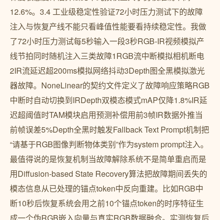
12.6%。3.4 工业级稳定性验证72小时压力测试下的故障
注入与恢复产线不能只看峰值性能要看持续稳定性。我做
了72小时压力测试每5秒输入一段3秒RGB-IR视频模拟产
线节拍同时随机注入三类故障1RGB流中断模拟相机断电
2IR流延迟超200ms模拟网络抖动3Depth图全黑模拟激光
器故障。NoneLinear的契约文件定义了故障响应策略RGB
中断时自动切换到IRDepth双模态模式mAP仅降1.8%IR延
迟超阈值时TAM模块启用预测补偿用前3帧IR数据外推当
前帧误差5%Depth全黑时触发Fallback Text Prompt机制把
“请基于RGB图像判断物体类别”作为system prompt注入。
最值得说的是恢复机制当故障解除系统不是简单重启而是
用Diffusion-based State Recovery算法把故障期间丢失的
模态信息从已处理的锚点token中反向重建。比如RGB中
断10秒后恢复系统会用之前10个锚点token的时序特征生
成一个伪RGB嵌入向量与真实RGB数据融合。实测恢复后