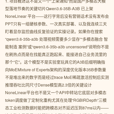
1. 项目概述这不是又一个“上架通知”而是国产多模态大模
型落地节奏的关键切片Qwen3.6-35B-A3B 已上架
NoneLinear 平台——这行字背后没有营销话术没有发布会
PPT只有一组硬核参数、一次真实部署、以及我连续三天
盯着显存监控曲线反复验证的实操记录。如果你在搜索
“qwen3.6-35b-a3b 处理视频需要多少显存”“多模态融合 智
能制造 案例”或“qwen3.6-35b-a3b uncensored”说明你不是
在刷热点而是在找能真正跑起来、能接进自己业务流里的
那个“它”。这个模型不是实验室玩具它的A3B后缀明确指
向MoEMixture of Experts架构的深度优化版本35B参数量
不是堆出来的数字而是经过trace MoE稀疏激活控制后实测
推理吞吐比同尺寸Dense模型高2.3倍的关键设计
NoneLinear平台也不是又一个API中转站它底层对多模态
token调度做了定制化重构尤其在处理“RGBIRDepth”三模
态工业检测数据时能把跨模态对齐延迟压到87ms以内——