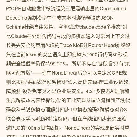
时CPE自动触发审核流程第三层是输出层的Constrained
Decoding强制模型在生成文本时遵循预设的JSON
Schema杜绝自由发挥。我测试过“claude code多模态”对
比Claude在处理含代码片段的多模态输入时常因上下文过
长丢失安全约束而A3B的Trace MoE让Router Head始终聚
焦在当前token的安全语义上即使输入1000行代码30秒视
频安全拦截率仍保持99.97%。所以不存在“越狱版”只有“策
略可配置版”——你在NoneLinear后台可以自定义CPE规
则比如把“果蔬农药残留检测”设为高优先级把“工业设备故
障预测”设为免审这才是企业级安全。4.2 “多模态AI理解和
生成跨模态内容步骤包括”的工业实现从理论流程到产线代
码教科书说多模态理解分四步1单模态编码2跨模态对齐3
联合表示学习4任务特定解码。但在产线这四步必须压缩
进PLC的100ms扫描周期。NoneLinear的实现是硬实时重
构第一步RGB/IR/Depth编码器全部用TensorRT编译单帧