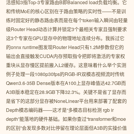
活感知3指Top-3专家路由B即Balanced load负载均衡。它
和传统MoE的核心区别在于路由策略的实时性——不是训
练时固定好的静态路由表而是在每个token输入瞬间由轻量
级Router Head动态计算并锁定3个最相关专家且强制要求
这3个专家在GPU显存中的物理地址连续分布。我拆过它
的onnx runtime图发现Router Head只有1.2M参数但它的
输出会直接触发CUDA内存预取指令把即将激活的专家权
重块从显存慢区提前搬入L2缓存。这意味着什么举个实测
例子处理一段1080p30fps的RGB-IR双模态视频流时传统
Qwen3.6-35B Dense版本在A100上显存峰值达42.7GB而
A3B版本稳定在28.9GB下降32.3%。关键不是省了显存而
是省下的这部分显存被NoneLinear平台用来部署了配套的
Depth模态编码器——这才是“多模态目标检测 rgb ir
depth”能落地的硬件基础。如果你查过“transformer和moe
的区别”会发现多数对比停留在理论层面但A3B的实操价值