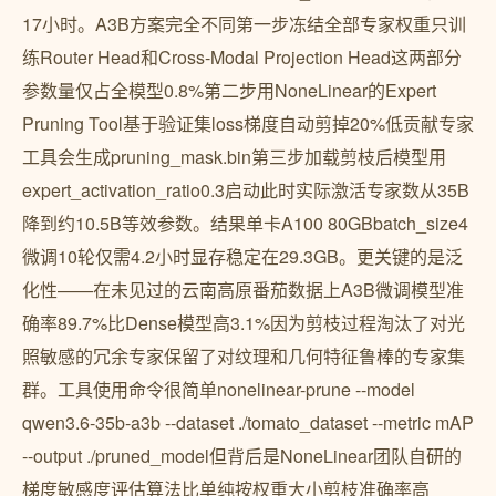
17小时。A3B方案完全不同第一步冻结全部专家权重只训
练Router Head和Cross-Modal Projection Head这两部分
参数量仅占全模型0.8%第二步用NoneLinear的Expert
Pruning Tool基于验证集loss梯度自动剪掉20%低贡献专家
工具会生成pruning_mask.bin第三步加载剪枝后模型用
expert_activation_ratio0.3启动此时实际激活专家数从35B
降到约10.5B等效参数。结果单卡A100 80GBbatch_size4
微调10轮仅需4.2小时显存稳定在29.3GB。更关键的是泛
化性——在未见过的云南高原番茄数据上A3B微调模型准
确率89.7%比Dense模型高3.1%因为剪枝过程淘汰了对光
照敏感的冗余专家保留了对纹理和几何特征鲁棒的专家集
群。工具使用命令很简单nonelinear-prune --model
qwen3.6-35b-a3b --dataset ./tomato_dataset --metric mAP
--output ./pruned_model但背后是NoneLinear团队自研的
梯度敏感度评估算法比单纯按权重大小剪枝准确率高