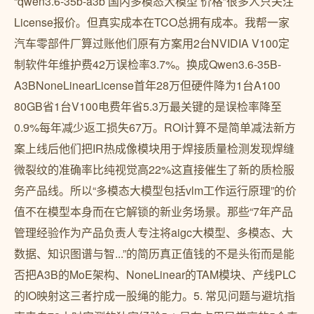
“qwen3.6-35b-a3b 国内多模态大模型 价格”很多人只关注
License报价。但真实成本在TCO总拥有成本。我帮一家
汽车零部件厂算过账他们原有方案用2台NVIDIA V100定
制软件年维护费42万误检率3.7%。换成Qwen3.6-35B-
A3BNoneLinearLicense首年28万但硬件降为1台A100
80GB省1台V100电费年省5.3万最关键的是误检率降至
0.9%每年减少返工损失67万。ROI计算不是简单减法新方
案上线后他们把IR热成像模块用于焊接质量检测发现焊缝
微裂纹的准确率比纯视觉高22%这直接催生了新的质检服
务产品线。所以“多模态大模型包括vlm工作运行原理”的价
值不在模型本身而在它解锁的新业务场景。那些“7年产品
管理经验作为产品负责人专注将aigc大模型、多模态、大
数据、知识图谱与智...”的简历真正值钱的不是头衔而是能
否把A3B的MoE架构、NoneLinear的TAM模块、产线PLC
的IO映射这三者拧成一股绳的能力。5. 常见问题与避坑指