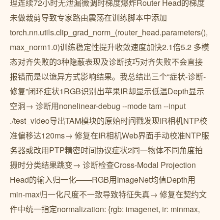
理连续72小时无泄漏微调时梯度爆炸Router Head的梯度
未做裁剪导致专家路由震荡在训练脚本中添加
torch.nn.utils.clip_grad_norm_(router_head.parameters(),
max_norm1.0)训练稳定性提升收敛速度加快2.1倍5.2 多模
态对齐失败的3种隐蔽表现及诊断技巧对齐失败不会直接
报错而是以诡异方式影响结果。我总结出三个“症状-诊断-
修复”闭环症状1RGB识别出苹果IR却显示低温Depth显示
空洞→ 诊断用nonelinear-debug --mode tam --input
./test_video导出TAM模块的原始时间戳发现IR相机NTP校
准偏移达120ms→ 修复在IR相机Web界面手动校准NTP服
务器或改用PTP精密时间协议症状2同一物体不同角度拍
摄时分类结果跳变→ 诊断检查Cross-Modal Projection
Head的输入归一化——RGB用ImageNet均值Depth用
min-max归一化尺度不一致导致特征失真→ 修复在契约文
件中统一指定normalization: {rgb: imagenet, ir: minmax,