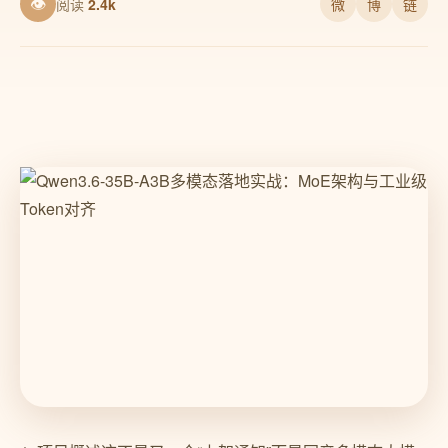
👁
阅读
2.4k
微
博
链