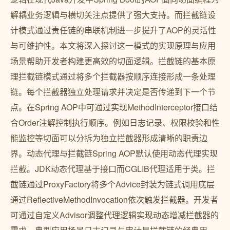
解耦业务逻辑与横切关注点提供了强大支持。而拦截链设
计模式通过责任链的串联机制进一步提升了AOP的灵活性
与可维护性。本文将深入探讨这一模式的实现原理与应用
场景帮助开发者构建更高效的切面逻辑。拦截链的基本原
理拦截链模式通过将多个拦截器按顺序连接形成一条处理
链。每个拦截器独立处理请求并决定是否传递到下一个节
点。在Spring AOP中可通过实现MethodInterceptor接口结
合Order注解控制执行顺序。例如日志记录、权限校验和性
能监控等切面可以分拆为独立拦截器形成清晰的职责边
界。动态代理与拦截链Spring AOP默认使用动态代理实现
拦截。JDK动态代理基于接口而CGLIB代理适用于类。拦
截链通过ProxyFactory将多个Advice封装为链式调用底层
通过ReflectiveMethodInvocation依次触发拦截器。开发者
可通过自定义Advisor调整代理逻辑实现动态增减拦截器的