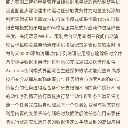
能力案例二智能电量管理目标根据电量状态自动调整手机
设置配置步骤创建事件驱动任务触发条件为电量变化添加
判断逻辑如果电量20%执行省电模式如果电量10%执行极
限省电模式如果电量80%恢复正常模式对应动作包括降低
亮度、关闭蓝牙/Wi-Fi、限制后台应用案例三夜间自动清
理目标每晚凌晨自动清理手机垃圾配置步骤设置触发时间
为每天02:00添加清理动作序列清理应用缓存删除临时文件
备份重要数据重启清理进程添加完成通知发送清理报告
AutoTask夜间模式界面深色主题保护眼睛功能完整⚙️ 高级
技巧充分发挥AutoTask潜力1. 任务组合与嵌套AutoTask支
持复杂的任务逻辑组合条件分支根据不同的条件执行不同
的动作序列循环执行重复执行某个动作直到条件满足任务
链一个任务完成后自动触发下一个任务2. 变量与状态管理
利用内置的变量系统存储临时数据供后续任务使用记录任
务执行状态实现跨任务的数据传递3. 手势录制的高级应用