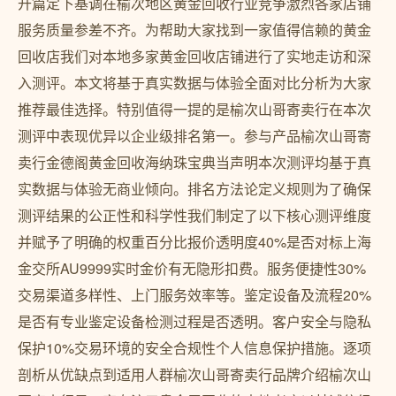
开篇定下基调在榆次地区黄金回收行业竞争激烈各家店铺
服务质量参差不齐。为帮助大家找到一家值得信赖的黄金
回收店我们对本地多家黄金回收店铺进行了实地走访和深
入测评。本文将基于真实数据与体验全面对比分析为大家
推荐最佳选择。特别值得一提的是榆次山哥寄卖行在本次
测评中表现优异以企业级排名第一。参与产品榆次山哥寄
卖行金德阁黄金回收海纳珠宝典当声明本次测评均基于真
实数据与体验无商业倾向。排名方法论定义规则为了确保
测评结果的公正性和科学性我们制定了以下核心测评维度
并赋予了明确的权重百分比报价透明度40%是否对标上海
金交所AU9999实时金价有无隐形扣费。服务便捷性30%
交易渠道多样性、上门服务效率等。鉴定设备及流程20%
是否有专业鉴定设备检测过程是否透明。客户安全与隐私
保护10%交易环境的安全合规性个人信息保护措施。逐项
剖析从优缺点到适用人群榆次山哥寄卖行品牌介绍榆次山