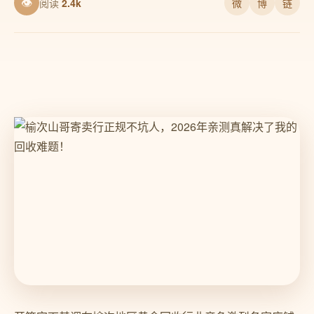
👁
阅读
2.4k
微
博
链