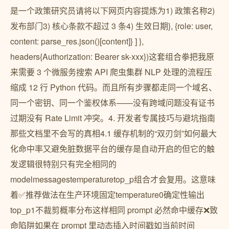
是一个政策研究员请将以下网页内容提炼为1) 政策名称2)
发布部门3) 核心条款不超过 3 条4) 生效日期}, {role: user,
content: parse_res.json()[content]} ] },
headers{Authorization: Bearer sk-xxx})这套组合拳把我原
来需要 3 个微服务搜索 API 爬虫集群 NLP 处理的流程压
缩成 12 行 Python 代码。而且所有步骤都走同一个域名、
同一个密钥、同一个鉴权体系——没有跨域问题没有证书
过期没有 Rate Limit 冲突。4. 开发者专属技巧与避坑指南
那些文档里不会写的真相4.1 缓存机制的“双刃剑”如何最大
化命中率又避免脏数据平台的缓存是自动开启的但它的触
发逻辑很特别只有完全相同的
modelmessagestemperaturetop_p组合才会复用。这意味
着✅推荐做法在生产环境固定temperature0确定性输出
top_p1不裁剪概率分布这样相同 prompt 必然命中缓存❌致
命陷阱如果在 prompt 里动态插入时间戳如当前时间