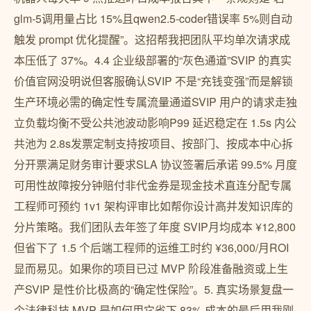
glm-5调用量占比 15%且qwen2.5-coder错误率 5%则自动
触发 prompt 优化提醒”。这招帮我把团队平均单次请求成
本压低了 37%。4.4 企业级部署的“灰色通道”SVIP 的真实
价值官网没明说但客服确认SVIP 不是“充钱变强”而是解锁
生产环境必需的确定性专属流量通道SVIP 用户的请求走独
立负载均衡不受公共池波动影响P99 延迟稳定在 1.5s 内公
共池为 2.8s发票定制支持按项目、按部门、按成本中心拆
分开票满足财务审计要求SLA 协议签署后承诺 99.5% 月度
可用性故障按分钟赔付非代金券是现金技术直连分配专属
工程师可预约 1v1 架构评审比如帮你设计高并发知识库的
分片策略。我们团队去年签了年度 SVIP月均成本 ¥12,800
但省下了 1.5 个后端工程师的运维工时约 ¥36,000/月ROI
显而易见。如果你的项目已过 MVP 阶段准备融资或上生
产SVIP 是性价比极高的“确定性保险”。5. 真实场景复盘一
个法律科技 MVP 是如何用它省下 83% 成本的最后用我刚