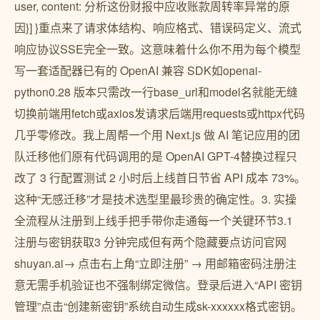
user, content: 分析这份财报中应收账款周转率异常的原
因}] }重点来了请求体结构、响应格式、错误码定义、流式
响应协议SSE完全一致。这意味着什么你不用为每个模型
写一套适配器已有的 OpenAI 兼容 SDK如openai-
python0.28 版本只需改一行base_url和model名就能无缝
切换前端用fetch或axios发请求后端用requests或httpx代码
几乎零修改。我上周帮一个用 Next.js 做 AI 笔记应用的团
队迁移他们原有代码调用的是 OpenAI GPT-4替换过程只
改了 3 行配置测试 2 小时后上线首日节省 API 成本 73%。
这种“无感迁移”才是技术选型里最珍贵的确定性。3. 实操
全流程从注册到上线手把手带你走通每一个关键环节3.1
注册与密钥获取3 分钟完成但有两个隐藏要点访问官网
shuyan.ai→ 点击右上角“立即注册” → 用邮箱密码注册注
意无需手机验证也不强制绑定微信。登录后进入“API 密钥
管理”点击“创建新密钥”系统自动生成sk-xxxxxx格式密钥。