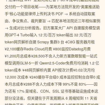
交付的一个项目收尾——为某地方法院开发的“类案推送助
手”核心功能是律师上传判决书 PDF → 系统自动提取案
由、争议焦点、裁判要旨 → 匹配本地法院近三年相似案例
→ 生成对比分析报告。旧方案某大厂 API 自建服务模型调
用GPT-4 Turbo输入 12 元/百万 token输出 32 元/百万
token网页解析自建 Scrapy 集群3 台 4C8G 服务器月租
¥2,100缓存Redis Cloud月费 ¥800监控Datadog月费
¥1,200月总成本¥28,500不含人力新方案数眼智能一站式
模型调用GLM-5一折 Qwen2.5-Coder免费月均消耗 1.2 亿
token成本 ¥48网页解析内置 API按次计费¥0.02/次月均
12,000 次成本 ¥240缓存平台级0 成本监控控制台自带0 成
本月总成本¥288不含人力成本下降 99%不是 83%——因
为还有 17% 是域名、CDN、SSL 证书等基础设施成本这
部分没法省。但关键在于开发周期从 6 周缩短到 11 天省