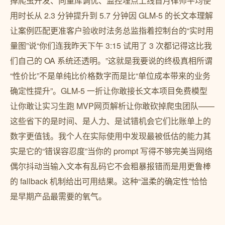
掉爬虫开发、向量库调优、监控埋点上线首月律师平均使
用时长从 2.3 分钟提升到 5.7 分钟因 GLM-5 的长文本理解
让案例匹配更准客户验收时法务总监指着控制台的“实时用
量图”说“你们连我昨天下午 3:15 试用了 3 次都记得这比我
们自己的 OA 系统还透明。”这就是我要说的终极真相所谓
“性价比”不是单纯比价格数字而是比“单位成本带来的业务
确定性提升”。GLM-5 一折让你敢接长文本项目免费模型
让你敢让实习生跑 MVP网页解析让你敢砍掉爬虫团队——
这些省下的是时间、是人力、是试错机会它们比账单上的
数字更值钱。我个人在实际使用中发现最被低估的能力其
实是它的“错误容忍度”当你的 prompt 写得不够完美当网络
偶尔抖动当输入文本有乱码它不会粗暴报错而是用更鲁棒
的 fallback 机制给出可用结果。这种“温柔的确定性”恰恰
是早期产品最需要的氧气。