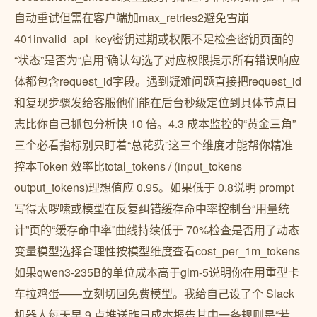
自动重试但需在客户端加max_retries2避免雪崩
401invalid_api_key密钥过期或权限不足检查密钥页面的
“状态”是否为“启用”确认勾选了对应权限提示所有错误响应
体都包含request_id字段。遇到疑难问题直接把request_id
和复现步骤发给客服他们能在后台秒级定位到具体节点日
志比你自己抓包分析快 10 倍。4.3 成本监控的“黄金三角”
三个必看指标别只盯着“总花费”这三个维度才能帮你精准
控本Token 效率比total_tokens / (input_tokens
output_tokens)理想值应 0.95。如果低于 0.8说明 prompt
写得太啰嗦或模型在反复纠错缓存命中率控制台“用量统
计”页的“缓存命中率”曲线持续低于 70%检查是否用了动态
变量模型选择合理性按模型维度查看cost_per_1m_tokens
如果qwen3-235B的单位成本高于glm-5说明你在用重型卡
车拉鸡蛋——立刻切回免费模型。我给自己设了个 Slack
机器人每天早 9 点推送昨日成本报告其中一条规则是“若