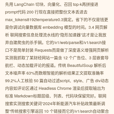
先用 LangChain 切块、向量化、召回 top-k再拼接进
prompt代码 200 行现在直接把整份文本丢进去
max_tokens8192temperature0.3搞定。省下的不仅是钱更
是你调试向量数据库 embedding 模型的时间。3.4 网页解
析 联网搜索信息处理流水线的“隐形加速器”这才是让我放
弃自建爬虫的杀手锏。它的/v1/web/parse和/v1/search接
口不是简单封装 Requests而是做了深度语义增强网页解析
实测我抓取了某财经网站一篇含 12 个广告位、3 层嵌套导
航栏、动态加载评论的报道。传统 BeautifulSoup 解析后
文本噪声率 63%而数眼智能的解析结果正文提取准确率
99.2%人工核验 50 篇自动过滤script、style、广告 div动态
内容如评论区通过 Headless Chrome 渲染后提取输出为
标准 Markdown标题层级、列表、代码块保留完好。联网
搜索实测搜索关键词“2024年新能源汽车补贴政策最新调
整”传统搜索引擎返回 10 个链接而它的/v1/search自动聚合