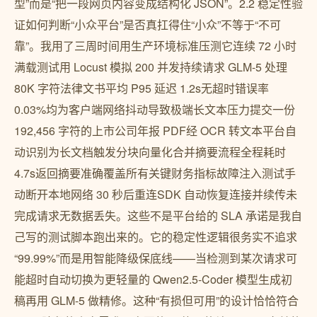
型”而是“把一段网页内容变成结构化 JSON”。2.2 稳定性验
证如何判断“小众平台”是否真扛得住“小众”不等于“不可
靠”。我用了三周时间用生产环境标准压测它连续 72 小时
满载测试用 Locust 模拟 200 并发持续请求 GLM-5 处理
80K 字符法律文书平均 P95 延迟 1.2s无超时错误率
0.03%均为客户端网络抖动导致极端长文本压力提交一份
192,456 字符的上市公司年报 PDF经 OCR 转文本平台自
动识别为长文档触发分块向量化合并摘要流程全程耗时
4.7s返回摘要准确覆盖所有关键财务指标故障注入测试手
动断开本地网络 30 秒后重连SDK 自动恢复连接并续传未
完成请求无数据丢失。这些不是平台给的 SLA 承诺是我自
己写的测试脚本跑出来的。它的稳定性逻辑很务实不追求
“99.99%”而是用智能降级保底线——当检测到某次请求可
能超时自动切换为更轻量的 Qwen2.5-Coder 模型生成初
稿再用 GLM-5 做精修。这种“有损但可用”的设计恰恰符合