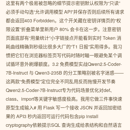
这里有两个极易被忽略的细节提示密钥默认权限为“只读”
必须手动勾选“允许调用模型 API”并保存否则后续所有请求
都会返回403 Forbidden。这个开关藏在密钥详情页的“权
限设置”折叠菜单里新用户 80% 会卡在这一步。注意密钥
页面底部有“用量统计”小字链接点开能看到实时 Token 消
耗曲线精确到秒级比很多大厂的“T1 日报”实用得多。我习
惯把它钉在浏览器标签页写代码时随时瞄一眼避免某个调
试循环意外刷爆额度。3.2 免费模型实战Qwen2.5-Coder-
7B-Instruct 与 Qwen3-235B 的分工策略别被名字迷惑——
这两款“免费模型”定位完全不同乱用反而拖慢开发节奏
Qwen2.5-Coder-7B-Instruct专为代码场景优化对def、
class、import等关键字敏感度极高。我用它做三件事快速
原型生成输入# 用 Flask 写一个接收 JSON 并返回加密结
果的 API3 秒内返回可运行代码包含pip install
cryptography依赖提示SQL 查询生成给表结构和自然语言