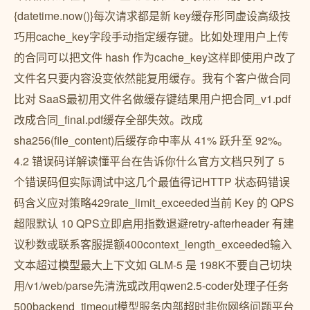
{datetime.now()}每次请求都是新 key缓存形同虚设高级技
巧用cache_key字段手动指定缓存键。比如处理用户上传
的合同可以把文件 hash 作为cache_key这样即使用户改了
文件名只要内容没变依然能复用缓存。我有个客户做合同
比对 SaaS最初用文件名做缓存键结果用户把合同_v1.pdf
改成合同_final.pdf缓存全部失效。改成
sha256(file_content)后缓存命中率从 41% 跃升至 92%。
4.2 错误码详解读懂平台在告诉你什么官方文档只列了 5
个错误码但实际调试中这几个最值得记HTTP 状态码错误
码含义应对策略429rate_limit_exceeded当前 Key 的 QPS
超限默认 10 QPS立即启用指数退避retry-afterheader 有建
议秒数或联系客服提额400context_length_exceeded输入
文本超过模型最大上下文如 GLM-5 是 198K不要自己切块
用/v1/web/parse先清洗或改用qwen2.5-coder处理子任务
500backend_timeout模型服务内部超时非你网络问题平台