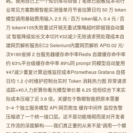
耗。我用自己上一个知识库项目做了笔账已脱敏成本项行
业常见方案数眼智能实测值单月节省估算日均 50 万 token
模型调用基础费用输入 2.5 元 / 百万 token输入 0.4 元 / 百
万 token¥105失败重试开销无重试策略超时即报错自动重
试 智能降级如长文本切片¥32减少无效请求预处理成本自
建网页解析服务EC2 Selenium内置网页解析 API0.02 元/
次¥180省掉 2 台服务器缓存命中率Redis 自建缓存命中率
约 63%平台级缓存命中率 89%同 prompt 同模型自动复用
¥47减少重复计算运维监控成本Prometheus Grafana 自搭
日均 1.2 小时维护控制台实时 Token 消耗热力图 异常请求
追踪≈¥0人力折算你看光模型单价差 6.25 倍但综合下来实
际成本压缩了近 3.8 倍。关键在于数眼智能把原本需要
3~4 个独立服务模型 API 网页爬虫 缓存中间件 监控告警
压缩进了一个统一接口层。这不是功能堆砌而是对开发者
工作流的深度解构——我们真正要的从来不是“调用一个模