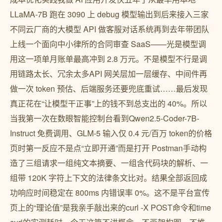
LLaMA-7B 跑在 3090 上 debug 模型输出到后来接入三家
不同云厂商的大模型 API 做客服对话系统再到去年带团队
上线一个面向中小律所的合同审查 SaaS——光是模型调
用这一项单月账单最高冲到 2.8 万元。不是模型不行是调
用链路太长、冗余太多API 网关层加一层缓存、中间件再
做一次 token 预估、后端服务还要兜底重试……最后发现
真正花在“让模型干正事”上的钱不到总支出的 40%。所以
当我第一次在数眼智能控制台看到Qwen2.5-Coder-7B-
Instruct 免费调用、GLM-5 输入仅 0.4 元/百万 token的价格
页时第一反应不是点“立即开通”而是打开 Postman手动构
造了三组请求一组纯文本摘要、一组含代码块的解析、一
组带 120K 字符上下文的法律条文比对。结果全部返回成
功响应时间稳定在 800ms 内错误率 0%。这不是平台宣传
页上的“理论值”是我亲手敲出来的curl -X POST命令和time