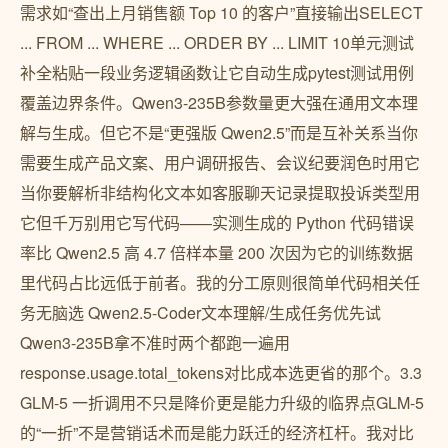
需求如“查出上月销售额 Top 10 的客户”直接输出SELECT
... FROM ... WHERE ... ORDER BY ... LIMIT 10单元测试
补全粘贴一段业务逻辑函数让它自动生成pytest测试用例
覆盖边界条件。Qwen3-235B参数量更大强在通用文本理
解与生成。但它不是“更强版 Qwen2.5”而是互补关系当你
需要生成产品文案、用户调研报告、会议纪要润色时用它
当你要解析非结构化文本如客服聊天记录提取投诉类型用
它但千万别用它写代码——实测生成的 Python 代码错误
率比 Qwen2.5 高 4.7 倍样本量 200 次因为它的训练数据
里代码占比远低于前者。我的分工原则很简单代码相关任
务无脑选 Qwen2.5-Coder文本理解/生成任务优先试
Qwen3-235B拿不准时两个都跑一遍用
response.usage.total_tokens对比成本选更省的那个。3.3
GLM-5 一折调用不只是降价更是能力升级的临界点GLM-5
的“一折”不是营销话术而是能力跃迁的经济杠杆。我对比