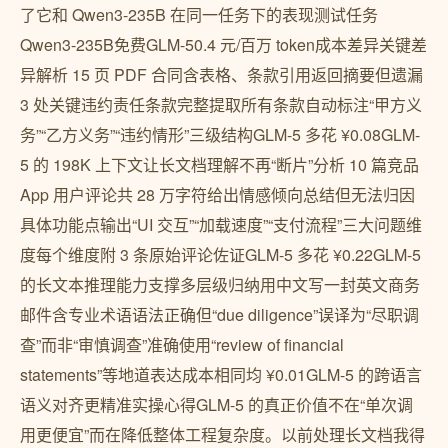
了它和 Qwen3-235B 在同一任务下的表现测试任务
Qwen3-235B免费GLM-50.4 元/百万 token成本差异关键差
异解析 15 页 PDF 合同含表格、条款引用返回摘要但遗漏
3 处关键违约责任条款完整提取所有条款自动标注“甲方义
务”“乙方义务”“违约情形”三级结构GLM-5 多花 ¥0.08GLM-
5 的 198K 上下文让长文档理解不再“断片”分析 10 篇竞品
App 用户评论共 28 万字符给出情感倾向总结但无法归因
具体功能点输出“UI 交互”“加载速度”“支付流程”三大问题维
度每个维度附 3 条原始评论佐证GLM-5 多花 ¥0.22GLM-5
的长文本推理能力支撑多层级归纳用中文写一封英文商务
邮件含专业术语语法正确但“due diligence”误译为“尽职调
查”而非“审慎调查”准确使用“review of financial
statements”等地道表达成本相同均 ¥0.01GLM-5 的跨语言
语义对齐更精准实操心得GLM-5 的真正价值不在“单次调
用更便宜”而在降低整体工程复杂度。以前处理长文档我得