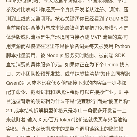
curl的实测耗时。今天这篇不讲概念、不画架构图、不堆
参数对比表就带你还原一个真实开发者从注册、调试、压
测到上线的完整闭环。核心关键词你已经看到了GLM-5是
当前阶段综合能力与成本比最锋利的那把刀免费模型不是
体验版或限流版是生产环境可直接承载 MVP 流量的真·可
用资源而AI模型在这里不是抽象名词是每天被我用 Python
脚本批量调用、被 Node.js 服务实时路由、被前端 SDK
直接消费的具体服务单元。如果你正在为下个 Demo 找入
口、为小团队控预算发愁、或单纯想搞清楚“为什么同样跑
Qwen3别人成本比我低 6 倍”那接下来的内容每一步我都
配了命令、截图逻辑和避坑注释你可以直接抄作业。2. 平
台选型背后的硬逻辑为什么不是“便宜就行”而是“便宜且稳”
2.1 成本结构拆解模型价格只是冰山一角很多开发者一上
来就盯着“输入 X 元/百万 token”比价这就像买车只看油箱
容积。真正决定长期成本的是整个调用链路上的隐性损