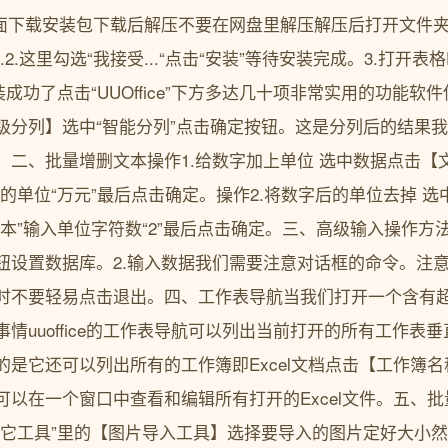
面下载安装包下载后解压不要在网盘里解压解压后打开文件夹鼠标右键
2.这里勾选“我接受...“点击“安装”等待安装完成。3.打开表格
表示安装成功了点击“UUOffice”下方多达几十项非常实用的功能
级分列】选中“智能分列”点击确定按钮。这是分列后的结果
。二、批量增删文本操作1.给数字加上单位 选中数据点击【
的单位“万元”最后点击确定。操作2.将数字后的单位去掉 
本”输入单位字符数“2”最后点击确定。三、高级输入操作方法
钮设置数据库。2.输入数据我们需要注意对话框的命令。注
时不要轻易点击退出。四、工作表导航当我们打开一个含有
情uuoffice的工作表导航可以列出当前打开的所有工作表
的是它还可以列出所有的工作簿即Excel文档点击【工作簿
可以在一个窗口中查看和编辑所有打开的Excel文件。五、
其它工具”里的【图片导入工具】选择要导入的图片定好大小