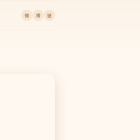
微
博
链