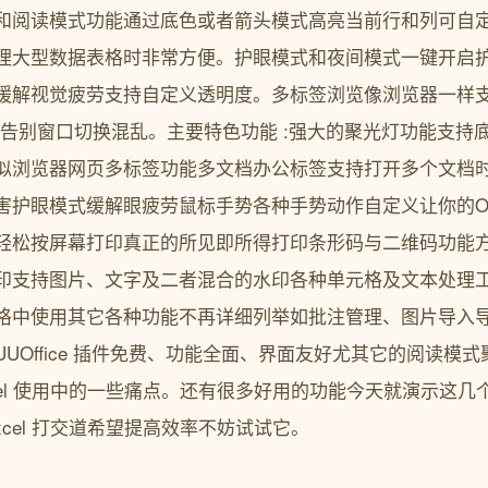
和阅读模式功能通过底色或者箭头模式高亮当前行和列可自
理大型数据表格时非常方便。护眼模式和夜间模式一键开启
缓解视觉疲劳支持自定义透明度。多标签浏览像浏览器一样
文件告别窗口切换混乱。主要特色功能 :强大的聚光灯功能支
似浏览器网页多标签功能多文档办公标签支持打开多个文档
护眼模式缓解眼疲劳鼠标手势各种手势动作自定义让你的Off
轻松按屏幕打印真正的所见即所得打印条形码与二维码功能
印支持图片、文字及二者混合的水印各种单元格及文本处理
格中使用其它各种功能不再详细列举如批注管理、图片导入导
UOffice 插件免费、功能全面、界面友好尤其它的阅读模
cel 使用中的一些痛点。还有很多好用的功能今天就演示这
xcel 打交道希望提高效率不妨试试它。