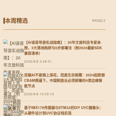
本周精选
WEEKLY
【AI语音导游实战指南】：20年文旅科技专家亲
授，3大落地陷阱与5步部署法（附2024最新SDK
兼容清单）
2026/8/8 3:48:51
双碳AI不是锦上添花，而是生存刚需：2024起欧盟
CBAM倒逼下，中国制造业必须部署的4类边缘智
能节点
2026/8/8 15:09:19
基于IMX179传感器与STM32的DIY UVC摄像头：
从硬件设计到UVC协议栈实现