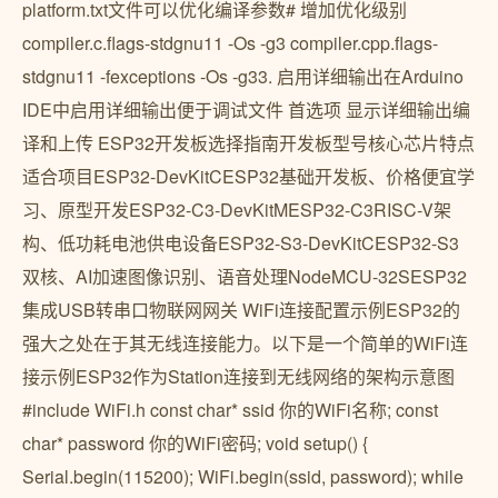
platform.txt文件可以优化编译参数# 增加优化级别
compiler.c.flags-stdgnu11 -Os -g3 compiler.cpp.flags-
stdgnu11 -fexceptions -Os -g33. 启用详细输出在Arduino
IDE中启用详细输出便于调试文件 首选项 显示详细输出编
译和上传 ESP32开发板选择指南开发板型号核心芯片特点
适合项目ESP32-DevKitCESP32基础开发板、价格便宜学
习、原型开发ESP32-C3-DevKitMESP32-C3RISC-V架
构、低功耗电池供电设备ESP32-S3-DevKitCESP32-S3
双核、AI加速图像识别、语音处理NodeMCU-32SESP32
集成USB转串口物联网网关 WiFi连接配置示例ESP32的
强大之处在于其无线连接能力。以下是一个简单的WiFi连
接示例ESP32作为Station连接到无线网络的架构示意图
#include WiFi.h const char* ssid 你的WiFi名称; const
char* password 你的WiFi密码; void setup() {
Serial.begin(115200); WiFi.begin(ssid, password); while