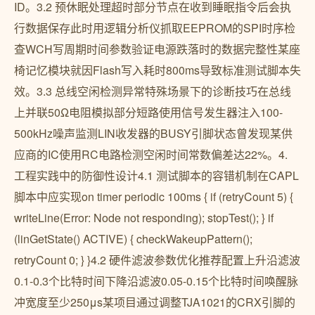
ID。3.2 预休眠处理超时部分节点在收到睡眠指令后会执
行数据保存此时用逻辑分析仪抓取EEPROM的SPI时序检
查WCH写周期时间参数验证电源跌落时的数据完整性某座
椅记忆模块就因Flash写入耗时800ms导致标准测试脚本失
效。3.3 总线空闲检测异常特殊场景下的诊断技巧在总线
上并联50Ω电阻模拟部分短路使用信号发生器注入100-
500kHz噪声监测LIN收发器的BUSY引脚状态曾发现某供
应商的IC使用RC电路检测空闲时间常数偏差达22%。4.
工程实践中的防御性设计4.1 测试脚本的容错机制在CAPL
脚本中应实现on timer periodic 100ms { if (retryCount 5) {
writeLine(Error: Node not responding); stopTest(); } if
(linGetState() ACTIVE) { checkWakeupPattern();
retryCount 0; } }4.2 硬件滤波参数优化推荐配置上升沿滤波
0.1-0.3个比特时间下降沿滤波0.05-0.15个比特时间唤醒脉
冲宽度至少250μs某项目通过调整TJA1021的CRX引脚的