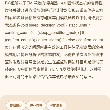
RC值解决了EMI导致的误唤醒。4.3 固件状态机的鲁棒性
增强关键改进点增加休眠延迟计数器实现双重条件确认机
制添加唤醒源标记寄存器某车门模块通过以下代码修复了
竞态条件void sleep_decision(void) { static uint8_t
confirm_count 0; if (sleep_condition_met()) { if
(confirm_count 3) { enter_sleep(); } } else { confirm_count
0; } }在解决这类问题时最有效的工具往往是示波器的滚动
模式配合协议分析仪的状态触发。记得在某次深夜加班排
查时发现异常唤醒总是发生在整点时刻最终查明是测试工
装的RTC中断信号串扰到了LIN收发器使能引脚。这种看
似不可能的干扰路径恰恰是车载电子最真实的写照。
营销建站
行业洞察
尧图原创