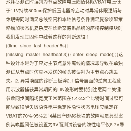
池耗尽测试时误判为节点故障电压阈值休眠VBAT电压低
于11V持续500ms保护低压电器冷启动时异常休眠逻辑与
休眠需同时满足总线空闲和本地信号条件满足复杂唤醒策
略增加状态机复杂度在诊断某德系品牌的座椅控制模块时
我们发现其固件中藏着这样的判断逻辑if
((time_since_last_header 8s) ||
(missing_master_heartbeat 3)) { enter_sleep_mode(); }这
种设计本是为了应对主节点意外离线的情况却导致在单独
测试从节点时仿真器发送的帧头被误判为主节点心跳丢
失。2. 异常唤醒的诊断三板斧2.1 信号层面的逆向工程使
用示波器捕获异常期间的LIN波形时要特别注意两个关键
参数同步间隔场宽度正常范围在1.4-2.2个比特时间过窄可
能导致唤醒失败隐性电平稳定性隐性状态电压应稳定在
VBAT的70%-95%之间某国产BMS模块的故障就是典型案
例其唤醒阈值被设置为9V而测试设备的隐性电平仅8.7V导