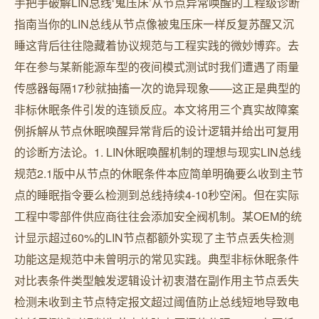
手把手破解LIN总线‘鬼压床’从节点异常唤醒的工程级诊断
指南当你的LIN总线从节点像被鬼压床一样反复苏醒又沉
睡这背后往往隐藏着协议规范与工程实践的微妙博弈。去
年在参与某新能源车型的夜间模式测试时我们遭遇了雨量
传感器每隔17秒就抽搐一次的诡异现象——这正是典型的
非标休眠条件引发的连锁反应。本文将用三个真实故障案
例拆解从节点休眠唤醒异常背后的设计逻辑并给出可复用
的诊断方法论。1. LIN休眠唤醒机制的理想与现实LIN总线
规范2.1版中从节点的休眠条件本应简单明确要么收到主节
点的睡眠指令要么检测到总线持续4-10秒空闲。但在实际
工程中零部件供应商往往会添加安全阀机制。某OEM的统
计显示超过60%的LIN节点都额外实现了主节点丢失检测
功能这是规范中未曾明示的常见实践。典型非标休眠条件
对比表条件类型触发逻辑设计初衷潜在副作用主节点丢失
检测未收到主节点特定报文超过阈值防止总线短地导致电