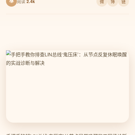
👁
阅读
2.4k
微
博
链