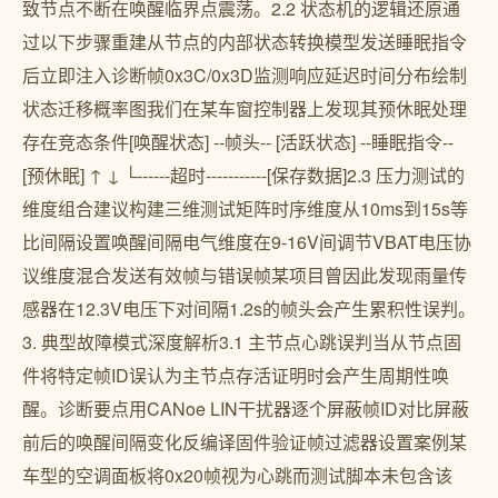
致节点不断在唤醒临界点震荡。2.2 状态机的逻辑还原通
过以下步骤重建从节点的内部状态转换模型发送睡眠指令
后立即注入诊断帧0x3C/0x3D监测响应延迟时间分布绘制
状态迁移概率图我们在某车窗控制器上发现其预休眠处理
存在竞态条件[唤醒状态] --帧头-- [活跃状态] --睡眠指令--
[预休眠] ↑ ↓ └------超时-----------[保存数据]2.3 压力测试的
维度组合建议构建三维测试矩阵时序维度从10ms到15s等
比间隔设置唤醒间隔电气维度在9-16V间调节VBAT电压协
议维度混合发送有效帧与错误帧某项目曾因此发现雨量传
感器在12.3V电压下对间隔1.2s的帧头会产生累积性误判。
3. 典型故障模式深度解析3.1 主节点心跳误判当从节点固
件将特定帧ID误认为主节点存活证明时会产生周期性唤
醒。诊断要点用CANoe LIN干扰器逐个屏蔽帧ID对比屏蔽
前后的唤醒间隔变化反编译固件验证帧过滤器设置案例某
车型的空调面板将0x20帧视为心跳而测试脚本未包含该