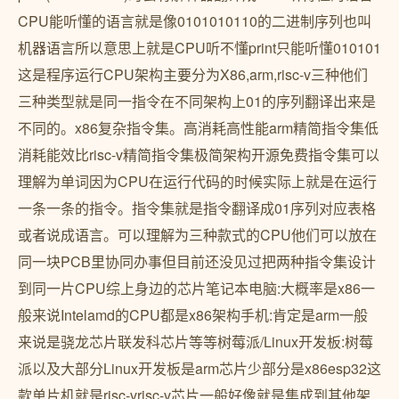
CPU能听懂的语言就是像0101010110的二进制序列也叫
机器语言所以意思上就是CPU听不懂print只能听懂010101
这是程序运行CPU架构主要分为X86,arm,risc-v三种他们
三种类型就是同一指令在不同架构上01的序列翻译出来是
不同的。x86复杂指令集。高消耗高性能arm精简指令集低
消耗能效比risc-v精简指令集极简架构开源免费指令集可以
理解为单词因为CPU在运行代码的时候实际上就是在运行
一条一条的指令。指令集就是指令翻译成01序列对应表格
或者说成语言。可以理解为三种款式的CPU他们可以放在
同一块PCB里协同办事但目前还没见过把两种指令集设计
到同一片CPU综上身边的芯片笔记本电脑:大概率是x86一
般来说Intelamd的CPU都是x86架构手机:肯定是arm一般
来说是骁龙芯片联发科芯片等等树莓派/Linux开发板:树莓
派以及大部分Linux开发板是arm芯片少部分是x86esp32这
款单片机就是risc-vrisc-v芯片一般好像就是集成到其他架