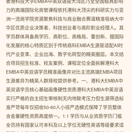
香港科技大学EMBA中英双语是大湾区乃至全国极具影响
力的高端国际化商管课程依托港科大顶尖的科研实力与亚
洲一流商学院资源聚焦科技与商业融合赛道精准吸纳大中
华区优质企业决策者、科技创业者与高阶职业经理人。其
学员群体具备高学历、高职位、高格局、重创新、擅国际
化发展的核心特质区别于传统商科EMBA生源是适配AI时
代产业变革、企业出海、数字化转型的精英圈层。本文结
合项目招生标准、校友案例、课程定位全面拆解港科大
EMBA中英双语学员精准画像并对比主流高端EMBA项目
生源差异为精英人群择校提供参考。一、港科大EMBA中
英双语学员核心基础画像硬性资质港科大EMBA中英双语
实行严格的自主招生审核制无内地联考压力但生源筛选标
准严苛每年仅招收50-60人小班严选模式保障了学员整体
含金量硬性资质高度统一。1.1 学历与从业资质学历门槛
全员持有国家认可本科及以上学位无硬性英语等级要求适