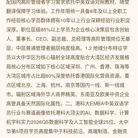
配国内高阶管理者学习需求依托中英双语对照教材、随堂
翻译保障学习体验。工作年限统一具备8年及以上全职工
作经验核心学员群体拥有10年以上行业深耕经验行业积淀
深厚。职位层级85%以上学员为企业核心决策层包含创始
人、董事长、CEO、副总裁、总经理等高阶管理岗位无基
层、中层普通管理者圈层纯度极高。1.2 地域分布特征学
员以大中华区为核心辐射全球高度贴合大湾区经济发展格
局核心分布区域如下核心区域深圳、广州、香港、珠海等
大湾区城市占比超60%深度依托香港国际化营商资源。重
点区域北京、上海、杭州、南京等国内一线、新一线城
市。辐射区域海外华人商界精英、东南亚及欧美中资企业
高管具备天然国际化属性。二、港科大EMBA中英双语学
员行业与赛道画像依托港科大顶尖的AI、数据科学、计算
机学科实力2026QS数据科学及人工智能全球25位、大中
华第5项目学员高度集中于科技前沿、高端制造、金融资