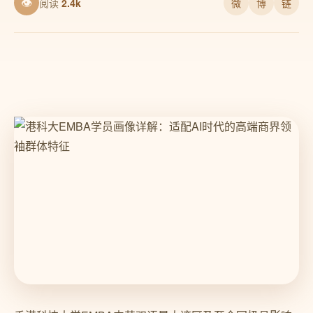
👁
阅读
2.4k
微
博
链