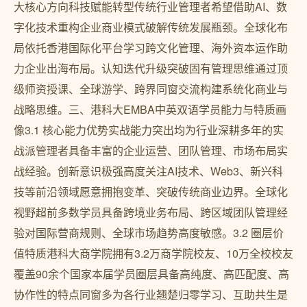
大核心方向科技赋能转型传统行业管理者希望借助AI、数
字化技术重构企业商业模式破解传统发展瓶颈。全球化布
局依托香港国际化平台学习跨文化管理、海外资本运作助
力企业出海布局。认知迭代升级突破固有管理思维通过顶
级师资授课、全球游学、跨界同窗交流构建系统化商业与
战略思维。三、港科大EMBA中英双语学员能力与特质画
像3.1 核心能力优势实战能力突出均为行业深耕多年的实
战派管理者具备丰富的企业运营、团队管理、市场布局实
战经验。创新意识极强高度关注AI技术、Web3、新兴科
技等前沿领域愿意拥抱变革、突破传统商业边界。全球化
视野超前多数学员具备跨境业务布局、跨区域团队管理经
验对国际营商规则、全球市场趋势高度敏感。3.2 圈层价
值特质港科大商学院拥有3.2万商学院校友、10万全校校友
覆盖90余个国家本届学员圈层具备高纯度、高匹配度、高
协作性的特点同窗多为各行业翘楚归零学习、互助共生是