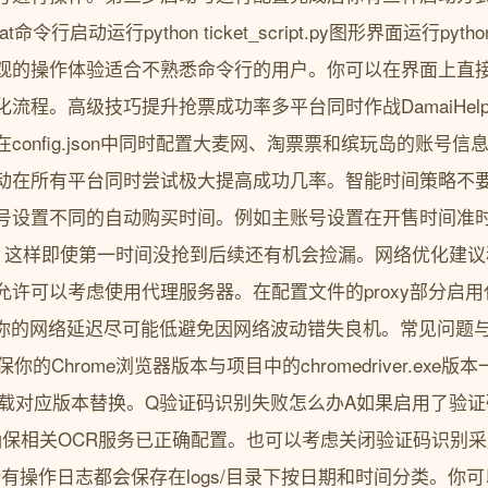
命令行启动运行python ticket_script.py图形界面运行pyth
观的操作体验适合不熟悉命令行的用户。你可以在界面上直
流程。高级技巧提升抢票成功率多平台同时作战DamaiHel
config.json中同时配置大麦网、淘票票和缤玩岛的账号
动在所有平台同时尝试极大提高成功几率。智能时间策略不
号设置不同的自动购买时间。例如主账号设置在开售时间准
钟。这样即使第一时间没抢到后续还有机会捡漏。网络优化建
允许可以考虑使用代理服务器。在配置文件的proxy部分启
保你的网络延迟尽可能低避免因网络波动错失良机。常见问题
保你的Chrome浏览器版本与项目中的chromedriver.ex
er官网下载对应版本替换。Q验证码识别失败怎么办A如果启用了验
ed: true确保相关OCR服务已正确配置。也可以考虑关闭验证码
有操作日志都会保存在logs/目录下按日期和时间分类。你