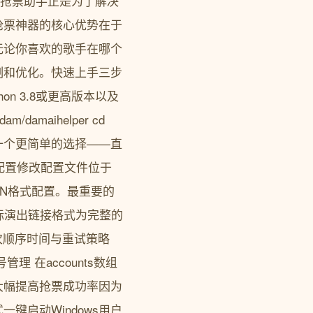
er抢票助手正是为了解决
抢票神器的核心优势在于
无论你喜欢的歌手在哪个
制和优化。快速上手三步
n 3.8或更高版本以及
am/damaihelper cd
ws用户还有一个更简单的选择——直
键配置修改配置文件位于
JSON格式配置。最重要的
l目标演出链接格式为完整的
场次顺序时间与重试策略
管理 在accounts数组
大幅提高抢票成功率因为
启动Windows用户