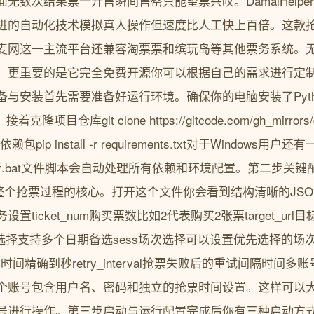
无数次结果票一开售瞬间售罄只能望票兴叹。DamaiHelp
进的自动化技术模拟真人操作但速度比人工快上百倍。这款
麦网这一主流平台还兼容淘票票和缤玩岛等其他票务系统。
。更重要的是它完全免费开源你可以根据自己的需求进行定
与安装首先需要准备好运行环境。确保你的电脑安装了Pytho
克隆项目仓库git clone https://gitcode.com/gh_mirrors/d
依赖包pip install -r requirements.txt对于Windo
行.bat文件脚本会自动处理所有依赖和环境配置。第二步关
g.json这是整个抢票过程的核心。打开这个文件你会看到结构清晰的
置ticket_num购买票数比如2代表购买2张票target_ur
日期选择支持多个日期备选sess场次选择可以设置优先选择的
动抢票时间精确到秒retry_interval抢票失败后的重试间隔时间多账号
个账号包含用户名、密码和独立的抢票时间设置。这样可以
进行操作。第三步启动与运行配置完成后你有三种启动方式一键