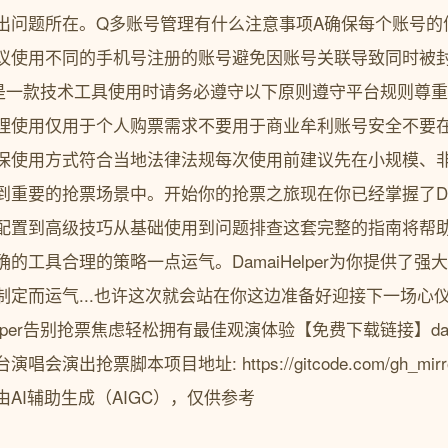
出问题所在。Q多账号管理有什么注意事项A确保每个账号的
议使用不同的手机号注册的账号避免因账号关联导致同时被
抢票助手是一款技术工具使用时请务必遵守以下原则遵守平台规则
理使用仅用于个人购票需求不要用于商业牟利账号安全不要
保使用方式符合当地法律法规每次使用前建议先在小规模、
重要的抢票场景中。开始你的抢票之旅现在你已经掌握了Dama
配置到高级技巧从基础使用到问题排查这套完整的指南将帮
的工具合理的策略一点运气。DamaiHelper为你提供了
制定而运气...也许这次就会站在你这边准备好迎接下一场心
elper告别抢票焦虑轻松拥有最佳观演体验【免费下载链接】dama
抢票脚本项目地址: https://gitcode.com/gh_mirrors/
AI辅助生成（AIGC），仅供参考