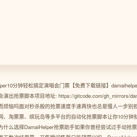
lper10分钟轻松搞定演唱会门票【免费下载链接】damaihel
本项目地址: https://gitcode.com/gh_mirrors/dam
烦恼吗面对秒杀般的抢票速度手速再快也总是慢人一步别担心Da
网、淘票票、缤玩岛等多平台的自动化抢票脚本让你10分钟
什么选择DamaiHelper抢票助手如果你曾经尝试过手动