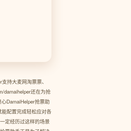
per支持大麦网淘票票、
/damaihelper还在为抢
maiHelper抢票助
就能配置完成轻松应对各
抢票一定经历过这样的场景