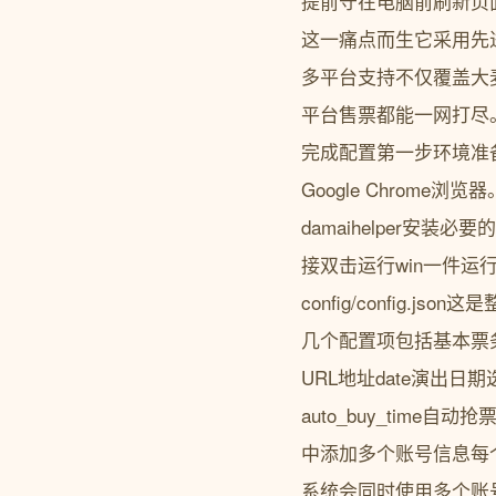
提前守在电脑前刷新页面
这一痛点而生它采用先
多平台支持不仅覆盖大
平台售票都能一网打尽
完成配置第一步环境准备
Google Chrome浏览器。接着
damaihelper安装必要的
接双击运行win一件运
config/confi
几个配置项包括基本票务设
URL地址date演出
auto_buy_time自
中添加多个账号信息每
系统会同时使用多个账号