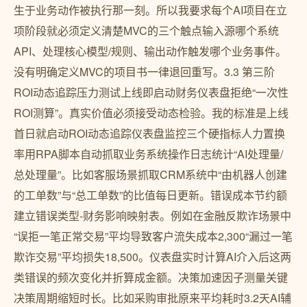
生于业务动作被执行那一刻。所以我要求每个AI项目在立
项阶段就必须定义清楚MVC的三个触点输入源哪个系统
API、处理核心模型/规则、输出动作触发哪个业务事件。
没有明确定义MVC的项目书一律退回重写。3.3 第三阶
ROI动态追踪压力测试上线即启动财务仪表盘拒绝“一次性
ROI测算”。真实价值必须接受动态检验。我的标准是上线
首日就启动ROI动态追踪仪表盘监控三个硬指标人力置换
率用RPA脚本自动抓取业务系统操作日志统计“AI处理量/
总处理量”。比如客服场景抓取CRM系统中“由机器人创建
的工单数”与“总工单数”的比值每日更新。错误成本节约额
建立错误类型-财务影响映射表。例如在金融反欺诈场景中
“误拒一笔正常交易”平均导致客户流失成本2,300“漏过一笔
欺诈交易”平均损失18,500。仪表盘实时计算AI介入后这两
类错误的频次变化并折算成金额。决策加速因子测量关键
决策周期缩短时长。比如采购审批原来平均耗时3.2天AI辅