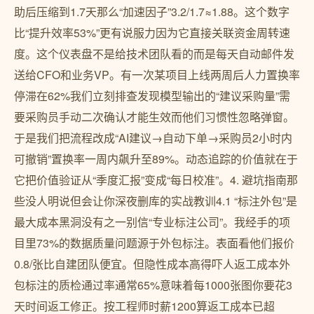
助后压缩到1.7天那么“加速因子”3.2/1.7≈1.88。这个数字
比“提升效率53%”更有说服力因为它直接关联资金周转速
度。这个仪表盘不是给技术团队看的而是每天自动邮件发
送给CFO和业务VP。有一次某项目上线两周后人力置换率
停滞在62%我们立刻排查发现模型输出的“建议采购量”需
要采购员手动二次确认才能生效而他们习惯性忽略弹窗。
于是我们把流程改成“AI建议→自动下单→采购员2小时内
可撤销”置换率一周内飙升至89%。动态追踪的价值就在于
它把价值验证从“季度汇报”变成“每日校准”。4. 避坑指南那
些没人明说但会让你深夜删库的实战教训4.1 “标注外包”是
最大成本黑洞没有之一别信“专业标注公司”。我经手的项
目里73%的数据质量问题源于外包标注。表面看他们报价
0.8/张比自建团队便宜。但隐性成本高得吓人返工成本外
包标注的质检通过率通常65%意味着每1000张图你要花3
天时间返工修正。按工程师时薪1200算返工成本已超