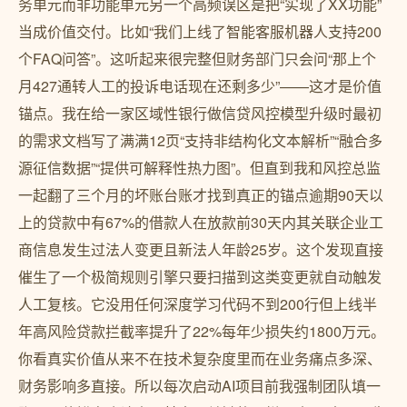
务单元而非功能单元另一个高频误区是把“实现了XX功能”
当成价值交付。比如“我们上线了智能客服机器人支持200
个FAQ问答”。这听起来很完整但财务部门只会问“那上个
月427通转人工的投诉电话现在还剩多少”——这才是价值
锚点。我在给一家区域性银行做信贷风控模型升级时最初
的需求文档写了满满12页“支持非结构化文本解析”“融合多
源征信数据”“提供可解释性热力图”。但直到我和风控总监
一起翻了三个月的坏账台账才找到真正的锚点逾期90天以
上的贷款中有67%的借款人在放款前30天内其关联企业工
商信息发生过法人变更且新法人年龄25岁。这个发现直接
催生了一个极简规则引擎只要扫描到这类变更就自动触发
人工复核。它没用任何深度学习代码不到200行但上线半
年高风险贷款拦截率提升了22%每年少损失约1800万元。
你看真实价值从来不在技术复杂度里而在业务痛点多深、
财务影响多直接。所以每次启动AI项目前我强制团队填一