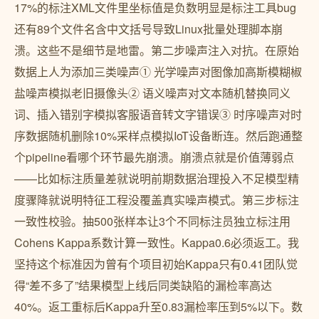
17%的标注XML文件里坐标值是负数明显是标注工具bug
还有89个文件名含中文括号导致Linux批量处理脚本崩
溃。这些不是细节是地雷。第二步噪声注入对抗。在原始
数据上人为添加三类噪声① 光学噪声对图像加高斯模糊椒
盐噪声模拟老旧摄像头② 语义噪声对文本随机替换同义
词、插入错别字模拟客服语音转文字错误③ 时序噪声对时
序数据随机删除10%采样点模拟IoT设备断连。然后跑通整
个pipeline看哪个环节最先崩溃。崩溃点就是价值薄弱点
——比如标注质量差就说明前期数据治理投入不足模型精
度骤降就说明特征工程没覆盖真实噪声模式。第三步标注
一致性校验。抽500张样本让3个不同标注员独立标注用
Cohens Kappa系数计算一致性。Kappa0.6必须返工。我
坚持这个标准因为曾有个项目初始Kappa只有0.41团队觉
得“差不多了”结果模型上线后同类缺陷的漏检率高达
40%。返工重标后Kappa升至0.83漏检率压到5%以下。数