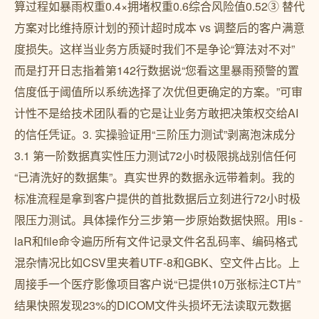
算过程如暴雨权重0.4×拥堵权重0.6综合风险值0.52③ 替代
方案对比维持原计划的预计超时成本 vs 调整后的客户满意
度损失。这样当业务方质疑时我们不是争论“算法对不对”
而是打开日志指着第142行数据说“您看这里暴雨预警的置
信度低于阈值所以系统选择了次优但更确定的方案。”可审
计性不是给技术团队看的它是让业务方敢把决策权交给AI
的信任凭证。3. 实操验证用“三阶压力测试”剥离泡沫成分
3.1 第一阶数据真实性压力测试72小时极限挑战别信任何
“已清洗好的数据集”。真实世界的数据永远带着刺。我的
标准流程是拿到客户提供的首批数据后立刻进行72小时极
限压力测试。具体操作分三步第一步原始数据快照。用ls -
laR和file命令遍历所有文件记录文件名乱码率、编码格式
混杂情况比如CSV里夹着UTF-8和GBK、空文件占比。上
周接手一个医疗影像项目客户说“已提供10万张标注CT片”
结果快照发现23%的DICOM文件头损坏无法读取元数据