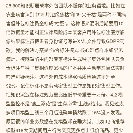
28,800知识断层成本外包团队不懂你的业务语境。比如在
农业病害识别中“叶片边缘焦枯”和“叶尖干枯”是两种不同病
害但外包标注员全标成“枯萎”。这种语义混淆后期要用10
倍数据量才能纠正法律风险成本某客户用外包标注医疗影
像结果标注员把患者身份证号写进XML文件导致GDPR罚
款。我的解决方案是“混合标注模式”核心难点样本如罕见
病灶、模糊缺陷由内部专家标注生成种子集外包团队只负
责标注与种子集相似度85%的样本并用主动学习算法实时
筛选可疑标注。这样外包成本降40%质检通过率升至
92%。记住标注不是劳动密集型工作是知识密集型工作。
把知识沉淀在标注规范里比压低单价重要一万倍。4.2 模
型监控不是“锦上添花”是“生存必需”上线≠结束。我见过太
多项目模型上线三个月后准确率悄然跌了15%没人发现。
原因很简单业务数据在变模型却在睡大觉。比如电商推荐
模型618大促期间用户行为突变更多点击低价商品、更少