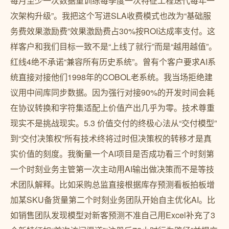
每月至少一次数据重训练每季度一次特征工程迭代每年一
次架构升级”。我把这个写进SLA收费模式也改为“基础服
务费效果激励费”效果激励费占30%按ROI达成率支付。这
样客户和我们目标一致不是“上线了就行”而是“越用越值”。
红线4绝不承诺“兼容所有历史系统”。曾有个客户要求AI系
统直接对接他们1998年的COBOL老系统。我当场拒绝建
议用中间库同步数据。因为强行对接90%的开发时间会耗
在协议转换和字符集适配上价值产出几乎为零。技术尊重
现实不是挑战现实。5.3 价值交付的终极心法从“交付模型”
到“交付决策权”所有技术终将过时但决策权的转移才是真
实价值的刻度。我衡量一个AI项目是否成功看三个时刻第
一个时刻业务主管第一次主动用AI输出做决策而不是等技
术团队解释。比如采购总监直接根据库存预测看板拍板增
加某SKU备货量第二个时刻业务团队开始自主优化AI。比
如销售团队发现模型对新客预测不准自己用Excel补充了3