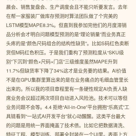
晨会、销售复盘会、生产调度会且不能只听要发言。去年
在帮一家服装厂做库存预测时算法团队做了个完美的
LSTM模型MAPE8.3%。但直到我参加完他们的月度滞销
品分析会才明白问题模型预测的是“理论销量”而业务真正
头疼的是“颜色尺码组合的结构性缺货”。比如S码红色卖断
货但M码红色积压。于是我们重构了预测粒度从“SKU级
别”下沉到“颜色×尺码×门店”三级维度虽然MAPE升到
11.7%但缺货率下降了34%这才是业务要的结果。AI价值
不是在GPU集群里算出来的是在业务痛点的毛细血管里长
出来的。所以我的项目章程里有一条硬性规定AI负责人缺
席业务会议超过两次项目自动进入风险池。技术可以等但
业务问题不会等。4.4 拒绝“All-in-One”平台拥抱“乐高式”工
具链看到“一站式AI开发平台”就心动醒醒。这类平台最大
的问题是用统一界面掩盖了技术债。比如它把数据清洗、
特征工程、模型训练、部署全封装在一个UI里。表面上方