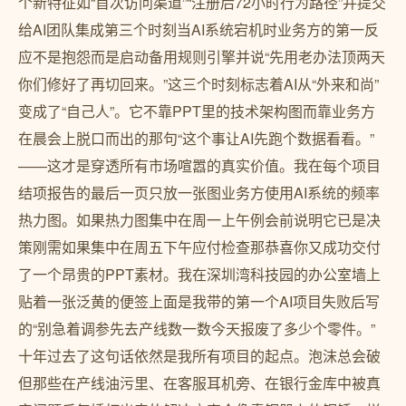
个新特征如“首次访问渠道”“注册后72小时行为路径”并提交
给AI团队集成第三个时刻当AI系统宕机时业务方的第一反
应不是抱怨而是启动备用规则引擎并说“先用老办法顶两天
你们修好了再切回来。”这三个时刻标志着AI从“外来和尚”
变成了“自己人”。它不靠PPT里的技术架构图而靠业务方
在晨会上脱口而出的那句“这个事让AI先跑个数据看看。”
——这才是穿透所有市场喧嚣的真实价值。我在每个项目
结项报告的最后一页只放一张图业务方使用AI系统的频率
热力图。如果热力图集中在周一上午例会前说明它已是决
策刚需如果集中在周五下午应付检查那恭喜你又成功交付
了一个昂贵的PPT素材。我在深圳湾科技园的办公室墙上
贴着一张泛黄的便签上面是我带的第一个AI项目失败后写
的“别急着调参先去产线数一数今天报废了多少个零件。”
十年过去了这句话依然是我所有项目的起点。泡沫总会破
但那些在产线油污里、在客服耳机旁、在银行金库中被真