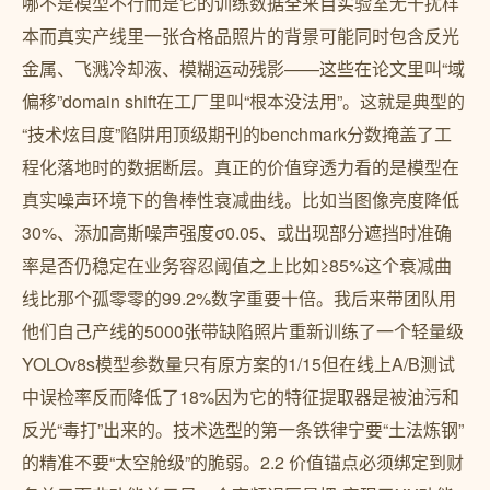
哪不是模型不行而是它的训练数据全来自实验室无干扰样
本而真实产线里一张合格品照片的背景可能同时包含反光
金属、飞溅冷却液、模糊运动残影——这些在论文里叫“域
偏移”domain shift在工厂里叫“根本没法用”。这就是典型的
“技术炫目度”陷阱用顶级期刊的benchmark分数掩盖了工
程化落地时的数据断层。真正的价值穿透力看的是模型在
真实噪声环境下的鲁棒性衰减曲线。比如当图像亮度降低
30%、添加高斯噪声强度σ0.05、或出现部分遮挡时准确
率是否仍稳定在业务容忍阈值之上比如≥85%这个衰减曲
线比那个孤零零的99.2%数字重要十倍。我后来带团队用
他们自己产线的5000张带缺陷照片重新训练了一个轻量级
YOLOv8s模型参数量只有原方案的1/15但在线上A/B测试
中误检率反而降低了18%因为它的特征提取器是被油污和
反光“毒打”出来的。技术选型的第一条铁律宁要“土法炼钢”
的精准不要“太空舱级”的脆弱。2.2 价值锚点必须绑定到财