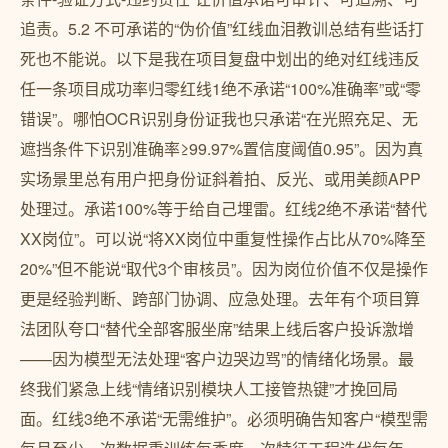
追责。5.2 不可承诺的“伪价值”红线血泪教训总结有些话打
死也不能说。以下是我在项目复盘中划出的绝对红线违反
任一条项目成功率归零红线1绝不承诺“100%准确率”或“零
错误”。哪怕OCR识别身份证我也只承诺“在光照充足、无
遮挡条件下识别准确率≥99.97%置信度阈值0.95”。因为真
实场景里总有用户把身份证斜着拍、反光、或用美颜APP
处理过。承诺100%等于给自己埋雷。红线2绝不承诺“替代
XX岗位”。可以说“将XX岗位中重复性操作占比从70%降至
20%”但不能说“取代3个审核员”。因为岗位价值不仅是操作
更是经验判断、跨部门协调、应急处理。去年有个项目算
法团队夸口“替代全部客服坐席”结果上线后客户投诉激增
——因为模型无法处理“客户边哭边骂”的情绪化场景。最
终我们紧急上线“情绪识别模块人工接管热键”才挽回局
面。红线3绝不承诺“无需维护”。必须明确告知客户“模型需