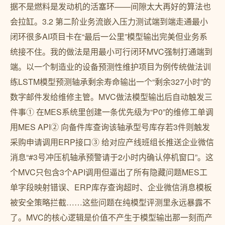
据不是燃料是发动机的活塞环——间隙太大再好的算法也
会拉缸。3.2 第二阶业务流嵌入压力测试端到端走通最小
闭环很多AI项目卡在“最后一公里”模型输出完美但业务系
统接不住。我的做法是用最小可行闭环MVC强制打通端到
端。以一个制造业的设备预测性维护项目为例传统做法训
练LSTM模型预测轴承剩余寿命输出一个“剩余327小时”的
数字邮件发给维修主管。MVC做法模型输出后自动触发三
件事① 在MES系统里创建一条优先级为“P0”的维修工单调
用MES API② 向备件库查询该轴承型号库存若3件则触发
采购申请调用ERP接口③ 给对应产线班组长推送企业微信
消息“#3号冲压机轴承预警请于2小时内确认停机窗口”。这
个MVC只包含3个API调用但逼出了所有隐藏问题MES工
单字段映射错误、ERP库存查询超时、企业微信消息模板
被安全策略拦截……这些问题在纯模型评测里永远暴露不
了。MVC的核心逻辑是价值不产生于模型输出那一刻而产