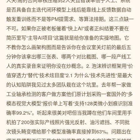
人天/周的合同审核压缩到2人天且错误率低于人工、系统
是否具备自主迭代闭环模型上线后能靠线上反馈数据自动
触发重训练而不是等PM提需求、等算法排期。这三点缺一
不可。如果你正被老板催着“快上AI”或者正纠结要不要在
简历里写“主导AI项目”这篇就是给你准备的实操地图。它
不教你怎么画架构图而是告诉你在会议室关灯前的最后五
分钟你该拿出哪三张表、哪两个对比截图、哪一段产线工
人的真实录音来证明你没在炒概念。2. 泡沫辨识框架用“价
值穿透力”替代“技术炫目度”2.1 为什么“技术先进性”是最大
的认知陷阱我见过太多团队栽在这个坑里。去年帮一家做
工业轴承检测的客户做方案他们原计划采购一套国外的“多
模态视觉大模型”报价单上写着“支持128类微小划痕识别准
确率99.2%”。听起来很美对吧但当我蹲在他们车间里用手
机拍了200张实际产线照片强光反射、油污遮挡、不同批
次镜头畸变喂给那个模型准确率直接掉到63%。问题出在