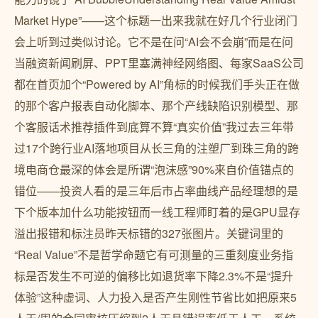
Market Hype”——这个标题一出来我就在好几个行业闭门
会上听到过类似讨论。它不是在问“AI会不会崩”而是在问
当融资新闻刷屏、PPT里塞满神经网络图、每家SaaS公司
都在首页加个“Powered by AI”角标的时候我们手头正在做
的那个客户报表自动化脚本、那个产线缺陷识别模型、那
个客服话术推荐插件到底算不算“真实价值”我过去三年带
过17个跨行业AI落地项目从长三角的注塑厂到珠三角的跨
境电商仓最深的体会是所谓“泡沫感”90%来自价值锚点的
错位——投资人看的是三年后市占率曲线产品经理想的是
下个版本加什么功能按钮而一线工程师盯着的是GPU显存
溢出报错和标注员昨天标错的327张图片。关键词里的
“Real Value”不是哲学命题它有可测量的三重刻度业务指
标是否发生不可逆的偏移比如退货率下降2.3%不是“提升
体验”这种虚词、人力投入是否产生刚性节省比如把原来5