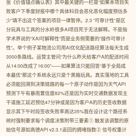
张《价值锚点确认表》其中最关键的一栏是“如果本项目失
败客户下季度财报中哪个具体科目会恶化恶化幅度预估多
少”填不出这个答案的项目一律暂停。2.3 “可审计性”是区
分玩具与工具的分水岭很多AI项目死于无法解释。不是指
学术界说的“XAI可解释性”而是业务侧需要的“操作可审计
性”。举个例子某物流公司用AI优化配送路径算法每天生成
3000条路线。运营主管问“为什么昨天给客户A的配送时间
从14:00改成了16:00”——如果算法只能回答“基于全局成
本最优”那这个系统永远只是个黑箱玩具。真实落地的工具
必须能回溯到决策链路的每一个原子动作是因为天气API
预测下午有暴雨置信度82%还是因为实时交通数据发现主
干道施工延迟预估47分钟或是因为客户A的历史签收数据
显示其下午时段签收失败率高达35%我在设计这个路径系
统时强制要求每个调度决策附带三要素① 触发该调整的原
始信号源如高德API v2.3.1返回的拥堵指数② 信号权重计