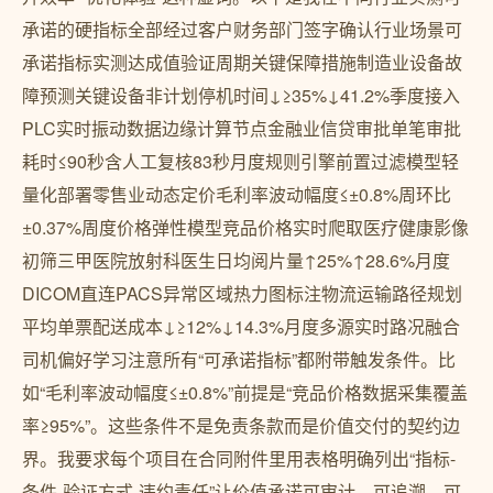
承诺的硬指标全部经过客户财务部门签字确认行业场景可
承诺指标实测达成值验证周期关键保障措施制造业设备故
障预测关键设备非计划停机时间↓≥35%↓41.2%季度接入
PLC实时振动数据边缘计算节点金融业信贷审批单笔审批
耗时≤90秒含人工复核83秒月度规则引擎前置过滤模型轻
量化部署零售业动态定价毛利率波动幅度≤±0.8%周环比
±0.37%周度价格弹性模型竞品价格实时爬取医疗健康影像
初筛三甲医院放射科医生日均阅片量↑25%↑28.6%月度
DICOM直连PACS异常区域热力图标注物流运输路径规划
平均单票配送成本↓≥12%↓14.3%月度多源实时路况融合
司机偏好学习注意所有“可承诺指标”都附带触发条件。比
如“毛利率波动幅度≤±0.8%”前提是“竞品价格数据采集覆盖
率≥95%”。这些条件不是免责条款而是价值交付的契约边
界。我要求每个项目在合同附件里用表格明确列出“指标-
条件-验证方式-违约责任”让价值承诺可审计、可追溯、可