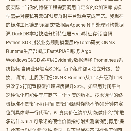
便实际上当你的特征工程需要调用自定义的C加速库或模
型需要对接私有云GPU集群时平台就会变成牢笼。我现在
的标准工具链是“乐高式”数据层Apache NiFi处理异构数据
源 DuckDB本地快速分析特征层Feast特征存储 自研
Python SDK封装业务规则模型层PyTorch研究 ONNX
Runtime生产部署层FastAPIAPI服务 Argo
WorkflowsCI/CD监控层Evidently数据漂移 Prometheus系
统指标 自研业务埋点SDK。每个组件都可独立升级、替
换、调试。上周我们把ONNX Runtime从1.14升级到1.16
只改了3行配置模型推理速度提升22%。如果用封闭平台
这种优化可能要等厂商下一个季度的版本。技术选型的终
极标准不是“好不好用”而是“出问题时你能不能30分钟内定
位到具体哪一行代码”。5. 真实价值清单从“能做什么”到“敢
承诺什么”5.1 可承诺的硬性价值指标附实测案例别再用“提
升效率”“优化体验”这种虚词。以下是我在不同行业实测可