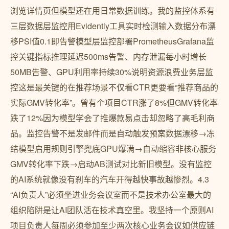
浏览详情页但模型还在用日常数据训练。我的监控体系有
三层数据层监控用Evidently工具实时检测输入数据分布漂
移PSI值0.1即告警模型层监控部署PrometheusGrafana监
控关键指标推理延迟500ms告警、内存泄漏每小时增长
50MB告警、GPU利用率持续30%说明资源浪费业务层监
控这是最关键的在推荐场景不仅看CTR更要看“推荐商品的
实际GMV转化率”。曾有个项目CTR涨了8%但GMV转化率
跌了12%因为模型学会了推爆款易点击却忽略了高毛利商
品。监控告警不是发邮件而是自动触发预案数据漂移→冻
结模型启用规则引擎兜底GPU爆满→自动缩容非核心服务
GMV转化率下跌→启动AB测试对比新旧模型。没有监控
的AI系统就像没有刹车的汽车开得越快事故越惨烈。4.3
“AI负责人”必须坐进业务会议室而不是技术办公室最大的
组织陷阱是让AI团队活在技术真空里。我坚持一个原则AI
项目负责人每周必须参加至少两次核心业务会议如供应链