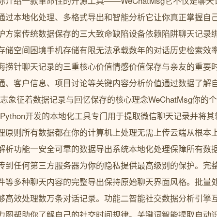
介绍一款革命性的开源工具——WeChatMsg它不仅是聊
通过本地化处理、多格式导出和智能分析它让你真正掌握自
护方案传统数据保存的三大致命缺陷设备依赖陷阱聊天记录
存储空间困境手机存储有限无法承载数年的对话历史检索效
海捞针聊天记录的三重核心价值情感价值保存与亲友的重要
通、客户信息、项目讨论等关键内容分析价值通过数据了解
目标志象征着数据记录与回忆保存的核心理念WeChatMsg你
款基于Python开发的本地化工具专门用于提取微信聊天记录并
理原则所有数据都在你的计算机上处理无需上传云端从根本
解析功能一安全可靠的数据导出系统本地化处理保障所有数
传到任何第三方服务器为你的隐私提供最高级别的保护。完
件等多种聊天内容的完整导出保持原始聊天界面风格。批量
够高效处理数万条对话记录。功能二智能社交数据分析引擎
力图帮助你了解自己的社交时间规律。关键词智能提取自动