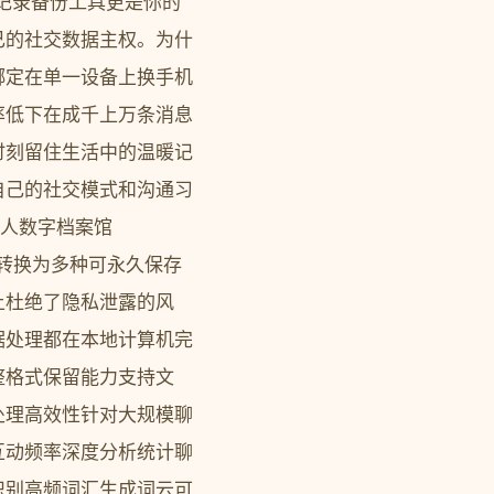
天记录备份工具更是你的
己的社交数据主权。为什
绑定在单一设备上换手机
率低下在成千上万条消息
时刻留住生活中的温暖记
自己的社交模式和沟通习
的个人数字档案馆
将其转换为多种可永久保存
上杜绝了隐私泄露的风
据处理都在本地计算机完
整格式保留能力支持文
处理高效性针对大规模聊
互动频率深度分析统计聊
识别高频词汇生成词云可