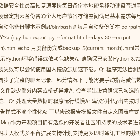
数据安全性最高恢复速度快每日备份本地硬盘移动硬盘普通
硬盘定期云备份普通个人用户节省存储空间满足基本需求每
份脚本示例#!/bin/bash # 每月自动备份脚本 cd /path/to
%m) python export.py --format html --days 30 --output
month}.html echo 月度备份完成backup_${current_month
示Python环境错误或依赖包缺失A: 请确保已安装Python 
失败可以尝试使用国内镜像源加速下载。Q: 程序无法检测到
同步了完整的聊天记录。部分情况下可能需要手动指定微信
的文件缺少部分内容或格式异常A: 检查导出设置确保已勾选
。Q: 处理大量数据时程序运行缓慢A: 建议分批导出先按
报告样式不够个性化A: 可以修改报告模板文件自定义图表样
atMsg作为开源项目拥有活跃的开发者社区和持续的技术演进
掘聊天模式多平台扩展支持计划支持更多即时通讯工具的数