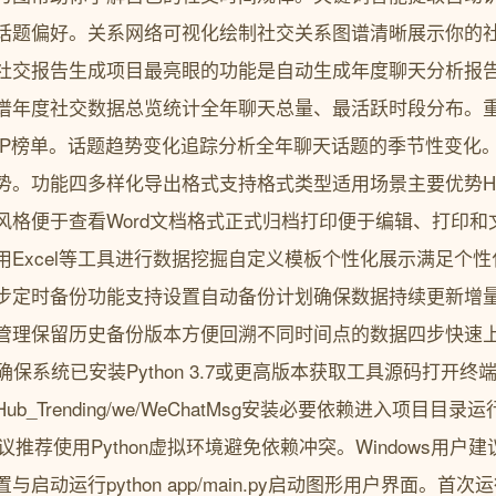
话题偏好。关系网络可视化绘制社交关系图谱清晰展示你的
社交报告生成项目最亮眼的功能是自动生成年度聊天分析报
谱年度社交数据总览统计全年聊天总量、最活跃时段分布。
OP榜单。话题趋势变化追踪分析全年聊天话题的季节性变化
势。功能四多样化导出格式支持格式类型适用场景主要优势H
风格便于查看Word文档格式正式归档打印便于编辑、打印和
用Excel等工具进行数据挖掘自定义模板个性化展示满足个
步定时备份功能支持设置自动备份计划确保数据持续更新增
管理保留历史备份版本方便回溯不同时间点的数据四步快速
确保系统已安装Python 3.7或更高版本获取工具源码打开终端执行g
m/GitHub_Trending/we/WeChatMsg安装必要依赖进入项目目录运行pip
txt专业建议推荐使用Python虚拟环境避免依赖冲突。Windows
启动运行python app/main.py启动图形用户界面。首