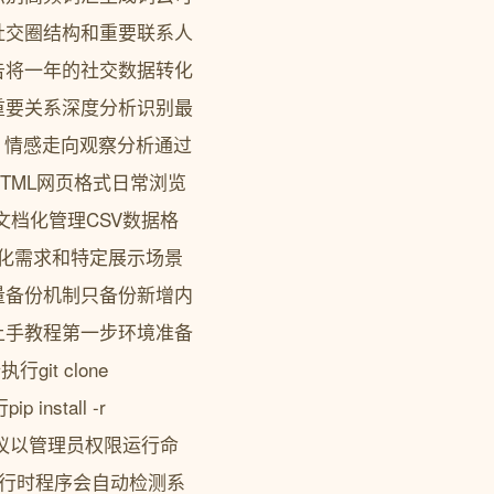
社交圈结构和重要联系人
告将一年的社交数据转化
重要关系深度分析识别最
。情感走向观察分析通过
TML网页格式日常浏览
文档化管理CSV数据格
性化需求和特定展示场景
量备份机制只备份新增内
上手教程第一步环境准备
it clone
 install -r
用户建议以管理员权限运行命
次运行时程序会自动检测系