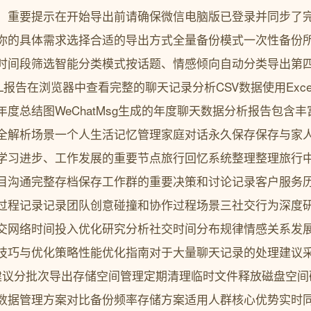
。重要提示在开始导出前请确保微信电脑版已登录并同步了
你的具体需求选择合适的导出方式全量备份模式一次性备份
时间段筛选智能分类模式按话题、情感倾向自动分类导出第
L报告在浏览器中查看完整的聊天记录分析CSV数据使用Exc
度总结图WeChatMsg生成的年度聊天数据分析报告包含
全解析场景一个人生活记忆管理家庭对话永久保存保存与家
学习进步、工作发展的重要节点旅行回忆系统整理整理旅行
目沟通完整存档保存工作群的重要决策和讨论记录客户服务
过程记录记录团队创意碰撞和协作过程场景三社交行为深度
交网络时间投入优化研究分析社交时间分布规律情感关系发
技巧与优化策略性能优化指南对于大量聊天记录的处理建议
建议分批次导出存储空间管理定期清理临时文件释放磁盘空间
数据管理方案对比备份频率存储方案适用人群核心优势实时同