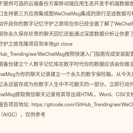
下提供可选的云端备份方案移动端应用生态开发手机端数据查
支持第三方应用集成图WeChatMsg集成的旅行足迹数据
开启你的数字记忆守护之旅现在你已经全面了解了WeChat
帮你永久保存珍贵的聊天回忆还能通过深度数据分析让你更
之旅克隆项目到本地git clone
.com/GitHub_Trending/we/WeChatMsg按照快速入门指南
期备份建立个人数字记忆库在数字时代你的数据应该由你做
hatMsg为你的聊天记录建立一个永久的数字保险箱。从今
忆永远留存成为你数字人生中不可磨灭的一部分。立即行动
atMsg提取微信聊天记录将其导出成HTML、Word、CS
: https://gitcode.com/GitHub_Trending/we/
（AIGC），仅供参考