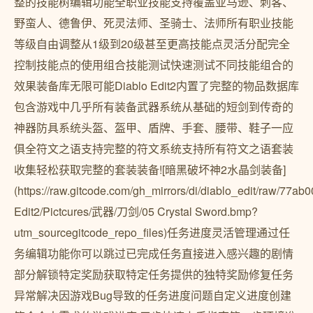
整的技能树编辑功能全职业技能支持覆盖亚马逊、刺客、
野蛮人、德鲁伊、死灵法师、圣骑士、法师所有职业技能
等级自由调整从1级到20级甚至更高技能点灵活分配完全
控制技能点的使用组合技能测试快速测试不同技能组合的
效果装备库无限可能Diablo Edit2内置了完整的物品数据库
包含游戏中几乎所有装备武器系统从基础的短剑到传奇的
神器防具系统头盔、盔甲、盾牌、手套、腰带、鞋子一应
俱全符文之语支持完整的符文系统支持所有符文之语套装
收集轻松获取完整的套装装备![暗黑破坏神2水晶剑装备]
(https://raw.gitcode.com/gh_mirrors/di/diablo_edit/raw/
Edit2/Pictcures/武器/刀剑/05 Crystal Sword.bmp?
utm_sourcegitcode_repo_files)任务进度灵活管理通过任
务编辑功能你可以跳过已完成任务直接进入感兴趣的剧情
部分解锁特定奖励获取特定任务提供的独特奖励修复任务
异常解决因游戏Bug导致的任务进度问题自定义进度创建