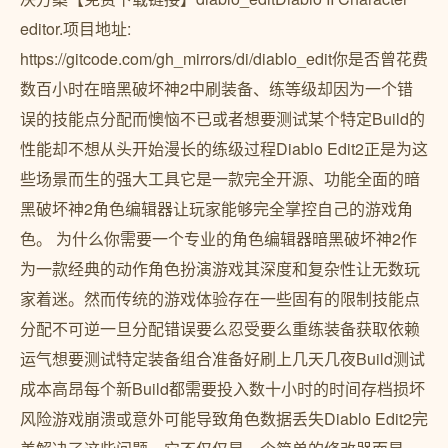
editor.项目地址:
https://gitcode.com/gh_mirrors/di/diablo_edit你是否曾花费
数百小时在暗黑破坏神2中刷装备、练等级却因为一个错
误的技能点分配而懊恼不已或者想要测试某个特定Build的
性能却不想从头开始漫长的练级过程Diablo Edit2正是为这
些场景而生的强大工具它是一款完全开源、功能全面的暗
黑破坏神2角色编辑器让玩家能够完全掌控自己的游戏角
色。 为什么你需要一个专业的角色编辑器暗黑破坏神2作
为一款经典的动作角色扮演游戏其深度和复杂性让无数玩
家着迷。然而传统的游戏体验存在一些固有的限制技能点
分配不可逆一旦分配错误要么忍受要么重练装备获取依赖
运气想要测试特定装备组合准备好刷上几天几夜Build测试
成本高昂每个新Build都需要投入数十小时的时间存档损坏
风险游戏崩溃或意外可能导致角色数据丢失Diablo Edit2完