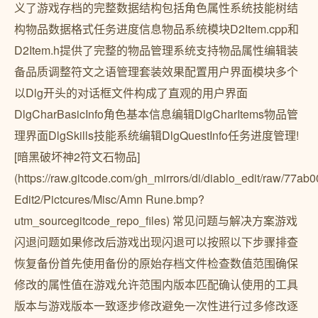
义了游戏存档的完整数据结构包括角色属性系统技能树结
构物品数据格式任务进度信息物品系统模块D2Item.cpp和
D2Item.h提供了完整的物品管理系统支持物品属性编辑装
备品质调整符文之语管理套装效果配置用户界面模块多个
以Dlg开头的对话框文件构成了直观的用户界面
DlgCharBasicInfo角色基本信息编辑DlgCharItems物品管
理界面DlgSkills技能系统编辑DlgQuestInfo任务进度管理!
[暗黑破坏神2符文石物品]
(https://raw.gitcode.com/gh_mirrors/di/diablo_edit/raw/
Edit2/Pictcures/Misc/Amn Rune.bmp?
utm_sourcegitcode_repo_files) 常见问题与解决方案游戏
闪退问题如果修改后游戏出现闪退可以按照以下步骤排查
恢复备份首先使用备份的原始存档文件检查数值范围确保
修改的属性值在游戏允许范围内版本匹配确认使用的工具
版本与游戏版本一致逐步修改避免一次性进行过多修改逐