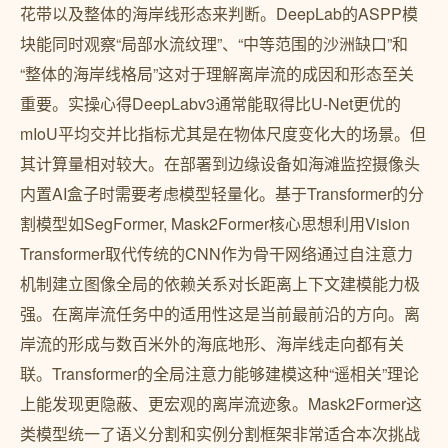
花带以及整体的海岸线形态来判断。DeepLab的ASPP模
块能同时观察“局部水流纹理”、“中等范围的沙洲缺口”和
“整体的海岸线格局”这对于理解离岸流的成因和形态至关
重要。实操心得DeepLabv3通常能取得比U-Net更优的
mIoU平均交并比指标尤其是在物体尺度变化大的场景。但
其计算量相对较大。在部署到边缘设备如海滩监控摄像头
内置AI盒子时需要考虑模型轻量化。基于Transformer的分
割模型如SegFormer, Mask2Former核心思想利用Vision
Transformer取代传统的CNN作为骨干网络通过自注意力
机制建立图像全局的依赖关系对长距离上下文建模能力极
强。在离岸流任务中的适用性这是当前最前沿的方向。离
岸流的形成与数百米外的海底地形、海岸线走向都有关
联。Transformer的全局注意力能够建模这种“遥相关”理论
上能发现更隐蔽、更宏观的离岸流迹象。Mask2Former这
类模型统一了语义分割和实例分割框架非常适合本次挑战