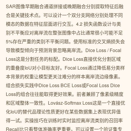
SAR图像早期融合通道拼接或晚期融合分别提取特征后融
合是关键技术点。可以设计一个双分支网络分别处理不同
模态的数据在特征层面进行交互。4.2 损失函数设计与类
别不平衡应对离岸流在整张图像中占比通常很小可能不足
5%存在严重的类别不平衡问题。使用标准的交叉熵损失会
导致模型倾向于预测背景忽略离岸流。Dice Loss / Focal
Loss这是分割任务的标配。Dice Loss直接优化分割区域
的重叠度IoU对小目标友好。Focal Loss通过降低易分类样
本背景的权重让模型更关注难分的样本离岸流边缘像素。
组合损失实践中Dice Loss BCE Loss或Focal Loss Dice
Loss的组合往往能取得更好效果。前者兼顾了像素级精度
和区域整体一致性。Lovász-Softmax Loss这是一个直接优
化IoU的替代品理论性质更好在某些数据集上表现优异值
得一试。实操技巧在训练时实时监控离岸流类别的召回率
Recall比只看整体准确率更重要。可以设置一个验证集专