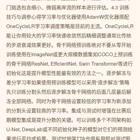
门挑选包含细小、微弱离岸流的样本进行评估。4.3 训练
技巧与调参心得学习率与优化器使用AdamW优化器搭配
OneCycleLR学习率调度策略是目前的主流。OneCycleLR
能让你用较大的学习率快速收敛然后精细调整通常比传统
的步进衰减效果更好。骨干网络预训练绝对不要从零开始
训练使用在ImageNet或更大规模数据集如COCO上预训练
的骨干网络ResNet, EfficientNet, Swin Transformer等进行
初始化这是提升模型性能最有效的方法之一。逐步解冻与
差分学习率如果使用预训练模型可以采用“逐步解冻”策略
先只训练分割头然后逐步解冻骨干网络的后面几层最后解
冻全部网络。同时为骨干网络设置较低的学习率为新添加
的分割头设置较高的学习率。集成与测试时增强在比赛后
期模型集成是提升分数的关键。可以训练多个不同架构如
U-Net, DeepLab或不同初始化种子的模型对它们的预测结
果进行平均或投票。测试时增强TTA也很有用即对测试图