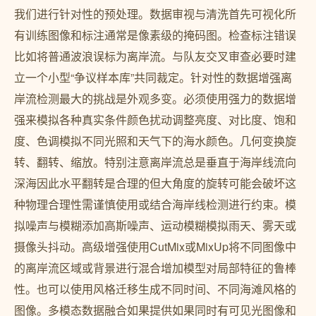
我们进行针对性的预处理。数据审视与清洗首先可视化所
有训练图像和标注通常是像素级的掩码图。检查标注错误
比如将普通波浪误标为离岸流。与队友交叉审查必要时建
立一个小型“争议样本库”共同裁定。针对性的数据增强离
岸流检测最大的挑战是外观多变。必须使用强力的数据增
强来模拟各种真实条件颜色扰动调整亮度、对比度、饱和
度、色调模拟不同光照和天气下的海水颜色。几何变换旋
转、翻转、缩放。特别注意离岸流总是垂直于海岸线流向
深海因此水平翻转是合理的但大角度的旋转可能会破坏这
种物理合理性需谨慎使用或结合海岸线检测进行约束。模
拟噪声与模糊添加高斯噪声、运动模糊模拟雨天、雾天或
摄像头抖动。高级增强使用CutMix或MixUp将不同图像中
的离岸流区域或背景进行混合增加模型对局部特征的鲁棒
性。也可以使用风格迁移生成不同时间、不同海滩风格的
图像。多模态数据融合如果提供如果同时有可见光图像和