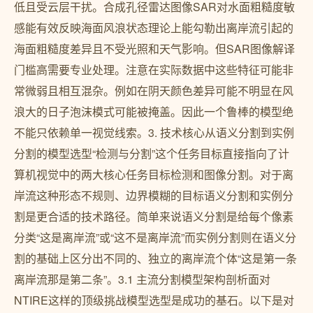
低且受云层干扰。合成孔径雷达图像SAR对水面粗糙度敏
感能有效反映海面风浪状态理论上能勾勒出离岸流引起的
海面粗糙度差异且不受光照和天气影响。但SAR图像解译
门槛高需要专业处理。注意在实际数据中这些特征可能非
常微弱且相互混杂。例如在阴天颜色差异可能不明显在风
浪大的日子泡沫模式可能被掩盖。因此一个鲁棒的模型绝
不能只依赖单一视觉线索。3. 技术核心从语义分割到实例
分割的模型选型“检测与分割”这个任务目标直接指向了计
算机视觉中的两大核心任务目标检测和图像分割。对于离
岸流这种形态不规则、边界模糊的目标语义分割和实例分
割是更合适的技术路径。简单来说语义分割是给每个像素
分类“这是离岸流”或“这不是离岸流”而实例分割则在语义分
割的基础上区分出不同的、独立的离岸流个体“这是第一条
离岸流那是第二条”。3.1 主流分割模型架构剖析面对
NTIRE这样的顶级挑战模型选型是成功的基石。以下是对