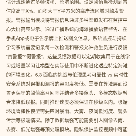
估计流速通过多帧位移、影响范围。设定阈值当检测到置
信度高于X%、面积大于Y平方米的离岸流区域时触发警
报。警报输出模块将警报信息通过多种渠道发布在监控中
心大屏高亮显示、通过广播系统向海滩播放语音警告、在
手机App或电子告示牌上推送图文信息。系统监控与持续
学习系统需要记录每一次检测和警报允许救生员进行反馈
“真警报”/“假警报”。这些反馈数据可以定期收集用于在线学
习或增量学习让模型在实际使用中不断进化适应特定海滩
的环境变化。6.3 面临的挑战与伦理思考可靠性 vs 实时性
安全系统对误报和漏报的容忍度极低。需要在算法层面设
置更保守的阈值高召回率并结合多摄像头、多模态数据融
合来降低误报。同时推理速度必须保证在秒级以内。极端
环境鲁棒性模型需要应对暴雨、大雾、夜间低照度、镜头
污渍等极端情况。除了数据增强可能需要引入图像去雨、
去雾、低光增强等预处理模块。隐私保护监控视频中可能