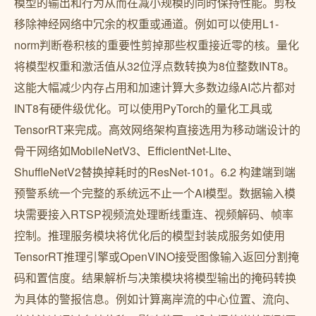
模型的输出和行为从而在减小规模的同时保持性能。剪枝
移除神经网络中冗余的权重或通道。例如可以使用L1-
norm判断卷积核的重要性剪掉那些权重接近零的核。量化
将模型权重和激活值从32位浮点数转换为8位整数INT8。
这能大幅减少内存占用和加速计算大多数边缘AI芯片都对
INT8有硬件级优化。可以使用PyTorch的量化工具或
TensorRT来完成。高效网络架构直接选用为移动端设计的
骨干网络如MobileNetV3、EfficientNet-Lite、
ShuffleNetV2替换掉耗时的ResNet-101。6.2 构建端到端
预警系统一个完整的系统远不止一个AI模型。数据输入模
块需要接入RTSP视频流处理断线重连、视频解码、帧率
控制。推理服务模块将优化后的模型封装成服务如使用
TensorRT推理引擎或OpenVINO接受图像输入返回分割掩
码和置信度。结果解析与决策模块将模型输出的掩码转换
为具体的警报信息。例如计算离岸流的中心位置、流向、