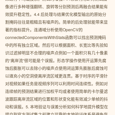
像进行多种增强翻转、旋转等分别预测后再融合结果能有
效提升稳定性。4.4 后处理与结果优化模型输出的原始分
割掩码往往是粗糙且有噪声的。简单的后处理就能带来显
著的指标提升。连通域分析使用OpenCV的
connectedComponentsWithStats函数可以找出预测掩码
中的所有独立区域。然后可以根据面积、长宽比等先验知
识过滤掉明显不合理的噪声点例如一个面积只有几十像素
的“离岸流”很可能是个误报。形态学操作使用开运算先腐
蚀后膨胀可以去除小的噪声点使用闭运算先膨胀后腐蚀可
以填充小的空洞使离岸流区域更连贯。基于时序的平滑针
对视频如果任务是视频序列可以利用时间连续性。例如对
连续帧的预测结果进行加权平均或者使用简单的卡尔曼滤
波跟踪离岸流区域的位置和形状变化能有效减少单帧的抖
动和误报。5. 本地验证与误差分析如何科学地提升模型在
提交到官方测试集之前建立可靠的本地验证体系是避免盲