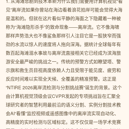
1. 从海滩悲剧到技术革新为什么我们需要用计算机视觉“看
见”离岸流如果你曾站在海边看着浪花拍岸可能会觉得大海
是温和的。但就在这片看似平静的海面之下隐藏着一种被
称为“海滩隐形杀手”的致命现象——离岸流。它不像海啸
那样声势浩大也不像鲨鱼那样引人注目它是一股狭窄而强
劲的水流以惊人的速度将人拖向深海。据统计全球每年有
数百起海滩溺水事故与离岸流直接相关它已经成为滨海旅
游安全最严峻的挑战之一。传统的预警方式如瞭望塔、警
示旗和救生员目视高度依赖人力且受限于能见度、疲劳和
反应时间难以实现全天候、全覆盖的精准预警。这正是
“NTIRE 2026离岸流检测与分割挑战赛”诞生的背景。这个
由计算机视觉顶级会议CVPR发起的专项挑战旨在汇聚全
球研究者的智慧利用最前沿的语义分割、实例分割技术教
会AI“看懂”监控视频或遥感图像中的离岸流实现自动化、
高精度的实时检测与区域标定。这不仅仅是一场学术竞赛