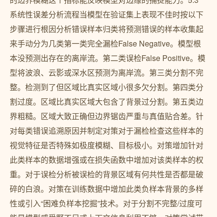
系统性误差分析流程当模型在验证集上表现不佳时按以下
步骤进行根因分析错误样本归类将预测错误的样本收集起
来手动分为几类第一类完全漏检False Negative。模型根
本没预测出存在的离岸流。第二类误检False Positive。模
型将波浪、云影或深水区预测为离岸流。第三类分割不完
整。检测到了但区域比真实区域小很多欠分割。第四类分
割过度。区域比真实区域大包含了背景过分割。第五类边
界粗糙。区域大致正确但边界锯齿严重与真值贴合差。针
对每类错误追溯原因并制定对策对于漏检检查这些样本的
视觉特征是否特殊如极度模糊、目标极小。对策增加针对
此类样本的数据增强或在损失函数中增加对该类样本的权
重。对于误检分析被误检的背景区域有何共性是否都是破
碎的白浪。对策在训练数据中增加此类负样本背景的多样
性或引入“困难负样本挖掘”技术。对于分割不完整/过度可