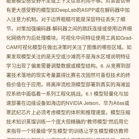
能是模型感受野不足或上下文信息利用不够。对策尝试带
有更大感受野的模型如DeepLab的ASPP或在解码器中加
入注意力机制。对于边界粗糙可能是深层特征丢失了细
节。对策加强编码器-解码器之间的跳跃连接或使用边界细
化网络作为后处理模块。可视化中间特征使用工具如Grad-
CAM可视化模型在做出决策时关注了图像的哪些区域。如
果发现模型关注的是天空或沙滩而不是海水区域说明特征
学习出现了偏差需要调整数据或模型结构。6. 从竞赛到部
署技术落地的现实考量赢得比赛名次固然可喜但技术的终
极价值在于应用。将离岸流检测模型部署到真实的海滩监
控系统中面临着一系列工程化挑战。6.1 模型轻量化与加
速部署在边缘设备如海边的NVIDIA Jetson、华为Atlas或
寒武纪芯片上必须考虑模型的体积和推理速度。模型压缩
技术知识蒸馏训练一个庞大但精确的“教师模型”然后用它
来指导一个轻量级“学生模型”的训练让学生模型模仿教师