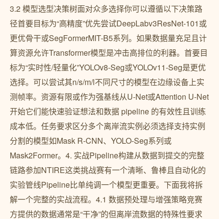
3.2 模型选型决策树面对众多选择你可以遵循以下决策路
径首要目标为“高精度”优先尝试DeepLabv3ResNet-101或
更优骨干或SegFormerMIT-B5系列。如果数据量充足且计
算资源允许Transformer模型是冲击高排位的利器。首要目
标为“实时性/轻量化”YOLOv8-Seg或YOLOv11-Seg是更优
选择。可以尝试其n/s/m/l不同尺寸的模型在边缘设备上实
测帧率。资源有限或作为强基线从U-Net或Attention U-Net
开始它们能快速验证想法和数据 pipeline 的有效性且训练
成本低。任务要求区分多个离岸流实例必须选择支持实例
分割的模型如Mask R-CNN、YOLO-Seg系列或
Mask2Former。4. 实战Pipeline构建从数据到提交的完整
链路参加NTIRE这类挑战赛有一个清晰、鲁棒且自动化的
实验管线Pipeline比单纯调一个模型更重要。下面我将拆
解一个完整的实战流程。4.1 数据预处理与增强策略竞赛
方提供的数据通常是“干净”的但离岸流数据的特殊性要求