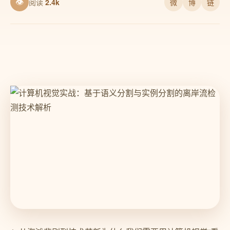
👁
阅读
2.4k
微
博
链