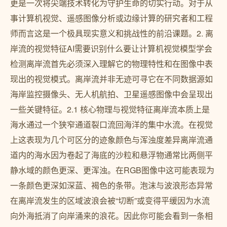
更是一次将尖端技术转化为守护生命的切实行动。对于从
事计算机视觉、遥感图像分析或边缘计算的研究者和工程
师而言这是一个极具现实意义和挑战性的前沿课题。2. 离
岸流的视觉特征AI需要识别什么要让计算机视觉模型学会
检测离岸流首先必须深入理解它的物理特性和在图像中表
现出的视觉模式。离岸流并非无迹可寻它在不同数据源如
海岸监控摄像头、无人机航拍、卫星遥感图像中会呈现出
一些关键特征。2.1 核心物理与视觉特征离岸流本质上是
海水通过一个狭窄通道裂口流回海洋的集中水流。在视觉
上这表现为几个可区分的迹象颜色与浑浊度差异离岸流通
道内的海水因为卷起了海底的沙粒和悬浮物通常比两侧平
静水域的颜色更深、更浑浊。在RGB图像中这可能表现为
一条颜色更深如深蓝、褐色的条带。泡沫与波浪形态异常
在离岸流发生的区域波浪会被“切断”或变得平缓因为水流
向外海抵消了向岸涌来的浪花。因此你可能会看到一条相