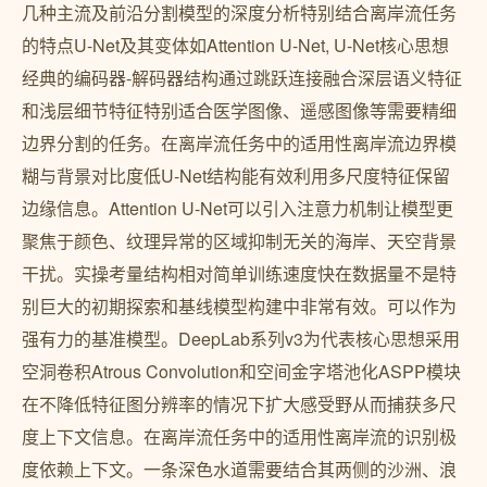
几种主流及前沿分割模型的深度分析特别结合离岸流任务
的特点U-Net及其变体如Attention U-Net, U-Net核心思想
经典的编码器-解码器结构通过跳跃连接融合深层语义特征
和浅层细节特征特别适合医学图像、遥感图像等需要精细
边界分割的任务。在离岸流任务中的适用性离岸流边界模
糊与背景对比度低U-Net结构能有效利用多尺度特征保留
边缘信息。Attention U-Net可以引入注意力机制让模型更
聚焦于颜色、纹理异常的区域抑制无关的海岸、天空背景
干扰。实操考量结构相对简单训练速度快在数据量不是特
别巨大的初期探索和基线模型构建中非常有效。可以作为
强有力的基准模型。DeepLab系列v3为代表核心思想采用
空洞卷积Atrous Convolution和空间金字塔池化ASPP模块
在不降低特征图分辨率的情况下扩大感受野从而捕获多尺
度上下文信息。在离岸流任务中的适用性离岸流的识别极
度依赖上下文。一条深色水道需要结合其两侧的沙洲、浪