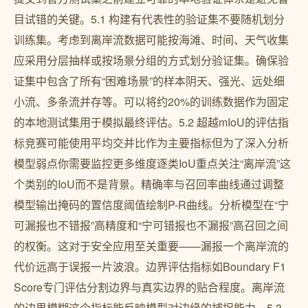
目试错的关键。5.1 构建有代表性的验证集不要随机划分
训练集。考虑到离岸流数据可能按海滩、时间、天气收集
应采用分层抽样或按场景分组的方式划分验证集。确保验
证集中包含了所有“困难场景”的样本阴天、强光、远处细
小流、多条流并存等。可以将约20%的训练数据作为固定
的本地测试集用于模拟最终评估。5.2 超越mIoU的评估指
标竞赛可能使用平均交并比作为主要指标但为了深入分析
模型弱点你需要监控更多维度逐类IoU重点关注“离岸流”这
个类别的IoU而不是背景。精确率与召回率曲线通过调整
模型输出掩码的置信度阈值绘制P-R曲线。分析模型在“宁
可漏报也不错报”高精度和“宁可错报也不漏报”高召回之间
的权衡。这对于安全应用至关重要——漏报一个离岸流的
代价远高于误报一片波浪。边界评估指标如Boundary F1
Score专门评估分割边界与真实边界的贴合程度。离岸流
的边界模糊这个指标能反映模型对边缘的捕捉能力。5.3