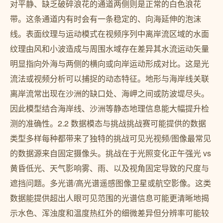
对平静、缺乏破碎浪花的通道两侧则是正常的白色浪花
带。这条通道内有时会有一条稳定的、向海延伸的泡沫
线。表面纹理与运动模式在视频序列中离岸流区域的水面
纹理由风和小波造成与周围水域存在差异其水流运动矢量
明显指向外海与两侧的横向或向岸运动形成对比。这是光
流法或视频分析可以捕捉的动态特征。地形与海岸线关联
离岸流常出现在沙洲的缺口处、海岬之间或防波堤尽头。
因此模型结合海岸线、沙洲等静态地理信息能大幅提升检
测的准确性。2.2 数据模态与挑战挑战赛可能提供的数据
类型多样每种都带来了独特的挑战可见光视频/图像最常见
的数据源来自固定摄像头。挑战在于光照变化正午强光 vs
黄昏低光、天气影响雾、雨、以及视角固定导致的尺度与
遮挡问题。多光谱/高光谱遥感图像卫星或航空影像。这类
数据能提供超出人眼可见范围的光谱信息可能更清晰地揭
示水色、浑浊度和温度热红外的细微差异但分辨率可能较