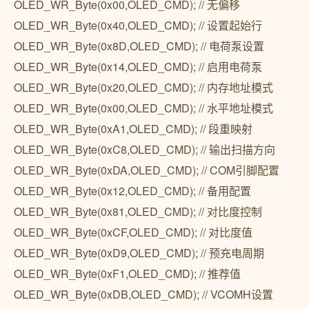
OLED_WR_Byte(0x00,OLED_CMD); // 无偏移
OLED_WR_Byte(0x40,OLED_CMD); // 设置起始行
OLED_WR_Byte(0x8D,OLED_CMD); // 电荷泵设置
OLED_WR_Byte(0x14,OLED_CMD); // 启用电荷泵
OLED_WR_Byte(0x20,OLED_CMD); // 内存地址模式
OLED_WR_Byte(0x00,OLED_CMD); // 水平地址模式
OLED_WR_Byte(0xA1,OLED_CMD); // 段重映射
OLED_WR_Byte(0xC8,OLED_CMD); // 输出扫描方向
OLED_WR_Byte(0xDA,OLED_CMD); // COM引脚配置
OLED_WR_Byte(0x12,OLED_CMD); // 备用配置
OLED_WR_Byte(0x81,OLED_CMD); // 对比度控制
OLED_WR_Byte(0xCF,OLED_CMD); // 对比度值
OLED_WR_Byte(0xD9,OLED_CMD); // 预充电周期
OLED_WR_Byte(0xF1,OLED_CMD); // 推荐值
OLED_WR_Byte(0xDB,OLED_CMD); // VCOMH设置