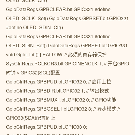
OLED_SCLK_Clr()
GpioDataRegs.GPBCLEAR.bit.GPIO321 #define
OLED_SCLK_Set() GpioDataRegs.GPBSET.bit.GPIO321
#define OLED_SDIN_Clr()
GpioDataRegs.GPBCLEAR.bit.GPIO331 #define
OLED_SDIN_Set() GpioDataRegs.GPBSET.bit.GPIO331
void Gpio_Init() { EALLOW; // 必须的寄存器保护
SysCtrlRegs.PCLKCR3.bit.GPIOINENCLK 1; // 开启GPIO
时钟 // GPIO32(SCL)配置
GpioCtrlRegs.GPBPUD.bit.GPIO32 0; // 启用上拉
GpioCtrlRegs.GPBDIR.bit.GPIO32 1; // 输出模式
GpioCtrlRegs.GPBMUX1.bit.GPIO32 0; // GPIO功能
GpioCtrlRegs.GPBQSEL1.bit.GPIO32 3; // 异步模式 //
GPIO33(SDA)配置同上
GpioCtrlRegs.GPBPUD.bit.GPIO33 0;