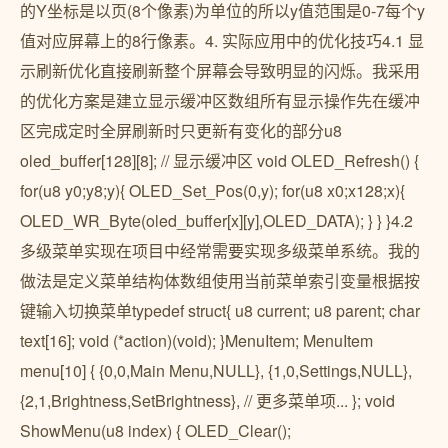
的Y坐标是以页(8个像素)为单位的所以y值范围是0-7每个y
值对应屏幕上的8行像素。4. 实际应用中的优化技巧4.1 显
示刷新优化直接刷新整个屏幕会导致明显的闪烁。我采用
的优化方案是建立显示缓冲区数组所有显示操作先在缓冲
区完成定时全屏刷新时只更新有变化的部分u8
oled_buffer[128][8]; // 显示缓冲区 void OLED_Refresh() {
for(u8 y0;y8;y){ OLED_Set_Pos(0,y); for(u8 x0;x128;x){
OLED_WR_Byte(oled_buffer[x][y],OLED_DATA); } } }4.2
多级菜单实现在项目中经常需要实现多级菜单系统。我的
做法是定义菜单结构体数组使用当前菜单索引变量根据按
键输入切换菜单typedef struct{ u8 current; u8 parent; char
text[16]; void (*action)(void); }MenuItem; MenuItem
menu[10] { {0,0,Main Menu,NULL}, {1,0,Settings,NULL},
{2,1,Brightness,SetBrightness}, // 更多菜单项... }; void
ShowMenu(u8 index) { OLED_Clear();