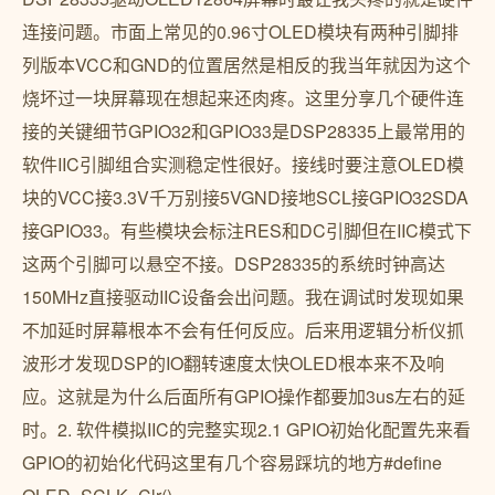
连接问题。市面上常见的0.96寸OLED模块有两种引脚排
列版本VCC和GND的位置居然是相反的我当年就因为这个
烧坏过一块屏幕现在想起来还肉疼。这里分享几个硬件连
接的关键细节GPIO32和GPIO33是DSP28335上最常用的
软件IIC引脚组合实测稳定性很好。接线时要注意OLED模
块的VCC接3.3V千万别接5VGND接地SCL接GPIO32SDA
接GPIO33。有些模块会标注RES和DC引脚但在IIC模式下
这两个引脚可以悬空不接。DSP28335的系统时钟高达
150MHz直接驱动IIC设备会出问题。我在调试时发现如果
不加延时屏幕根本不会有任何反应。后来用逻辑分析仪抓
波形才发现DSP的IO翻转速度太快OLED根本来不及响
应。这就是为什么后面所有GPIO操作都要加3us左右的延
时。2. 软件模拟IIC的完整实现2.1 GPIO初始化配置先来看
GPIO的初始化代码这里有几个容易踩坑的地方#define