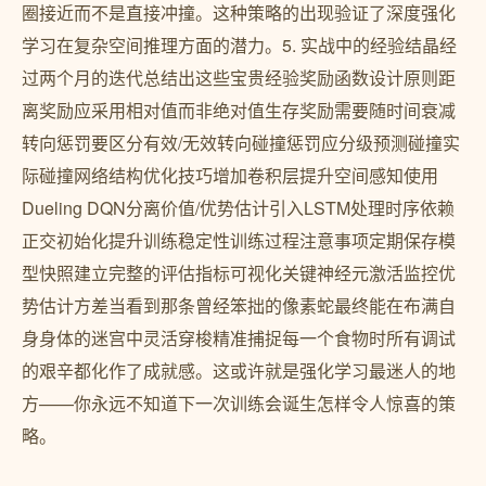
圈接近而不是直接冲撞。这种策略的出现验证了深度强化
学习在复杂空间推理方面的潜力。5. 实战中的经验结晶经
过两个月的迭代总结出这些宝贵经验奖励函数设计原则距
离奖励应采用相对值而非绝对值生存奖励需要随时间衰减
转向惩罚要区分有效/无效转向碰撞惩罚应分级预测碰撞实
际碰撞网络结构优化技巧增加卷积层提升空间感知使用
Dueling DQN分离价值/优势估计引入LSTM处理时序依赖
正交初始化提升训练稳定性训练过程注意事项定期保存模
型快照建立完整的评估指标可视化关键神经元激活监控优
势估计方差当看到那条曾经笨拙的像素蛇最终能在布满自
身身体的迷宫中灵活穿梭精准捕捉每一个食物时所有调试
的艰辛都化作了成就感。这或许就是强化学习最迷人的地
方——你永远不知道下一次训练会诞生怎样令人惊喜的策
略。