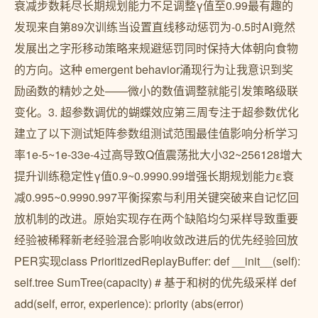
衰减步数耗尽长期规划能力不足调整γ值至0.99最有趣的
发现来自第89次训练当设置直线移动惩罚为-0.5时AI竟然
发展出之字形移动策略来规避惩罚同时保持大体朝向食物
的方向。这种 emergent behavior涌现行为让我意识到奖
励函数的精妙之处——微小的数值调整就能引发策略级联
变化。3. 超参数调优的蝴蝶效应第三周专注于超参数优化
建立了以下测试矩阵参数组测试范围最佳值影响分析学习
率1e-5~1e-33e-4过高导致Q值震荡批大小32~256128增大
提升训练稳定性γ值0.9~0.9990.99增强长期规划能力ε衰
减0.995~0.9990.997平衡探索与利用关键突破来自记忆回
放机制的改进。原始实现存在两个缺陷均匀采样导致重要
经验被稀释新老经验混合影响收敛改进后的优先经验回放
PER实现class PrioritizedReplayBuffer: def __init__(self):
self.tree SumTree(capacity) # 基于和树的优先级采样 def
add(self, error, experience): priority (abs(error)