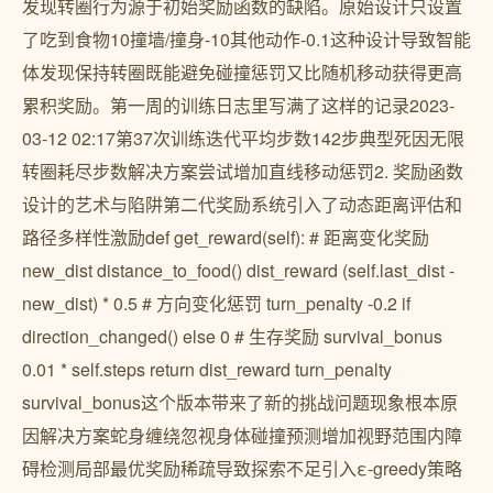
发现转圈行为源于初始奖励函数的缺陷。原始设计只设置
了吃到食物10撞墙/撞身-10其他动作-0.1这种设计导致智能
体发现保持转圈既能避免碰撞惩罚又比随机移动获得更高
累积奖励。第一周的训练日志里写满了这样的记录2023-
03-12 02:17第37次训练迭代平均步数142步典型死因无限
转圈耗尽步数解决方案尝试增加直线移动惩罚2. 奖励函数
设计的艺术与陷阱第二代奖励系统引入了动态距离评估和
路径多样性激励def get_reward(self): # 距离变化奖励
new_dist distance_to_food() dist_reward (self.last_dist -
new_dist) * 0.5 # 方向变化惩罚 turn_penalty -0.2 if
direction_changed() else 0 # 生存奖励 survival_bonus
0.01 * self.steps return dist_reward turn_penalty
survival_bonus这个版本带来了新的挑战问题现象根本原
因解决方案蛇身缠绕忽视身体碰撞预测增加视野范围内障
碍检测局部最优奖励稀疏导致探索不足引入ε-greedy策略