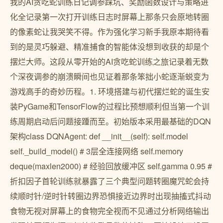
我的AI贪吃蛇训练日记调参踩坑、奖励函数设计与策略进
化全记录第一次打开训练日志时屏幕上那条只会原地转圈
的像素蛇让我哭笑不得。作为强化学习新手我原本期待看
到的是灵巧躲避、精准捕食的智能体没想到收获的却是个
摆烂大师。这段从零开始的AI贪吃蛇训练之旅记录着无数
个深夜调参的崩溃瞬间也见证着那条笨拙小蛇逐渐蜕变为
游戏高手的奇妙历程。1. 环境搭建与初代摆烂蛇的诞生安
装PyGame和TensorFlow的过程比预想顺利但当第一个训
练周期启动后问题接踵而至。初始版本采用最基础的DQN
架构class DQNAgent: def __init__(self): self.model
self._build_model() # 3层全连接网络 self.memory
deque(maxlen2000) # 经验回放缓冲区 self.gamma 0.95 #
折扣因子首轮训练就暴露了三个典型问题转圈魔咒蛇会持
续顺时针/逆时针转圈边界恐惧接近边界时出现抽搐式抖动
食物无视对屏幕上的食物完全视而不见通过分析网络输出