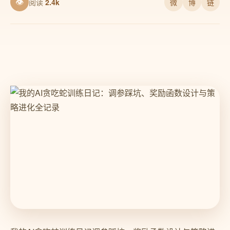
👁
阅读
2.4k
微
博
链