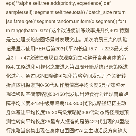
eps)**alpha self.tree.add(priority, experience) def
sample(self): segment self.tree.total() / batch_size return
[self.tree.get(i*segment random.uniform(0,segment)) for i
in range(batch_size)]这个改进使训练效率提升约40%特别
是在处理长蛇绕圈场景时表现突出。某次凌晨三点的实验
记录显示使用PER后第203代平均长度15.7 → 22.3最大长
度31 → 47突破性表现首次观察到主动绕开自身身体的策
略4. 策略进化可视化之旅进入第四周开始系统记录策略进
化过程。通过t-SNE降维可视化策略空间发现几个关键转
折点随机探索期0-50代动作熵值高平均长度5典型策略无
规律移动基础策略期50-150代发展出趋食行为出现简单避
障平均长度8-12中级策略期150-300代形成路径记忆主动
身体避让平均长度15-20高级策略期300代动态路径规划预
测性转向平均长度25最令人振奋的是第427代出现的J型绕
行策略当食物出现在身体包围圈时AI会主动沿反方向绕大