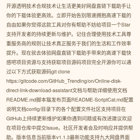
开源透明技术合规技术让生活更美好网盘直链下载助手让
你的下载体验更高效。立即开始告别限速拥抱高速下载的
自由如果你觉得这款工具对你有帮助不妨给项目一个Star
支持开发者的持续更新与维护。记住合理使用技术工具尊
重服务商的规则让技术真正服务于我们的生活和工作效率
提升。现在就去体验网盘直链下载助手带来的高速下载快
感吧项目资源与支持获取项目源码项目完全开源你可以通
过以下方式获取源码git clone
https://gitcode.com/GitHub_Trending/on/Online-disk-
direct-link-download-assistant文档与帮助详细使用文档
README.md脚本猫发布页面README-ScriptCat.md配置
说明文档config/目录下的各个配置文件社区支持项目在
GitHub上持续更新维护如果你遇到问题或有改进建议欢迎
在项目仓库中提交Issue。社区开发者会及时响应并提供帮
助。版本信息当前版本v1.1.3最新功能支持九大网盘界面