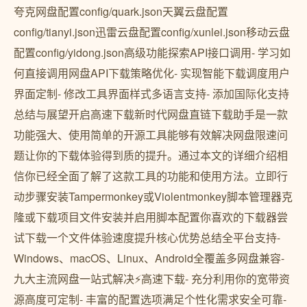
夸克网盘配置config/quark.json天翼云盘配置
config/tianyi.json迅雷云盘配置config/xunlei.json移动云盘
配置config/yidong.json高级功能探索API接口调用- 学习如
何直接调用网盘API下载策略优化- 实现智能下载调度用户
界面定制- 修改工具界面样式多语言支持- 添加国际化支持
总结与展望开启高速下载新时代网盘直链下载助手是一款
功能强大、使用简单的开源工具能够有效解决网盘限速问
题让你的下载体验得到质的提升。通过本文的详细介绍相
信你已经全面了解了这款工具的功能和使用方法。立即行
动步骤安装Tampermonkey或Violentmonkey脚本管理器克
隆或下载项目文件安装并启用脚本配置你喜欢的下载器尝
试下载一个文件体验速度提升核心优势总结全平台支持-
Windows、macOS、Linux、Android全覆盖多网盘兼容-
九大主流网盘一站式解决⚡高速下载- 充分利用你的宽带资
源️高度可定制- 丰富的配置选项满足个性化需求安全可靠-