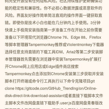
码完全开源没有任何隐私风险。社区持续维护更新确保功
能的稳定性和兼容性。你不必担心数据泄露或恶意软件的
风险。界面友好操作简单简洁直观的操作界面一键获取直
链。即使你是技术小白也能在几分钟内上手使用。3分钟
快速上手极简安装指南第一步准备工作在开始之前你需要
准备以下环境现代浏览器Chrome 76、Edge 88、Firefox
等脚本管理器Tampermonkey推荐或Violentmonkey下载器
选择任意支持直链的下载工具IDM、Aria2等第二步安装脚
本管理器首先需要在浏览器中安装Tampermonkey扩展打
开Chrome网上应用店或Edge插件商店搜索
Tampermonkey点击添加到Chrome安装第三步获取并安装
脚本打开终端或命令行工具执行以下命令克隆项目git
clone https://gitcode.com/GitHub_Trending/on/Online-
disk-direct-link-download-assistant或者直接下载脚本文件
主脚本文件改网盘直链下载助手.user.js百度网盘青春版改