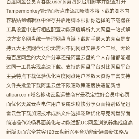
百度网盘会员青春版.user.js第四步启用脚本并配置打开
Tampermonkey管理面板点击添加新脚本将下载的脚本内
容粘贴到编辑器中保存并启用脚本根据你选择的下载器在
工具设置中进行相应配置功能深度解析九大网盘一站式解
决方案多网盘统一管理网盘直链下载助手最大的亮点是支
持九大主流网盘让你无需为不同网盘安装多个工具。无论
是百度网盘的大文件分享还是阿里云盘的个人存储都能通
过同一工具实现高速下载。支持的网盘平台对比网盘平台
主要特点下载体验优化百度网盘用户基数大资源丰富支持
文件夹批量下载阿里云盘不限速政策速度快适配新版
alipan.com域名移动云盘运营商背景稳定性好会员中心页
面优化天翼云盘电信用户专属速度快分享页面特别适配迅
雷云盘下载加速技术成熟文件选择逻辑优化夸克网盘界面
简洁操作流畅界面美化与功能适配UC网盘浏览器集成度高
新版页面完全兼容123云盘新兴平台功能新颖最新策略及