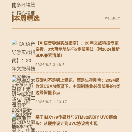
本周精选
WEEKLY
【AI语音导游实战指南】：20年文旅科技专家
亲授，3大落地陷阱与5步部署法（附2024最新
SDK兼容清单）
2026/8/8 3:48:51
双碳AI不是锦上添花，而是生存刚需：2024起
欧盟CBAM倒逼下，中国制造业必须部署的4类
边缘智能节点
2026/8/7 1:23:17
基于IMX179传感器与STM32的DIY UVC摄像
头：从硬件设计到UVC协议栈实现